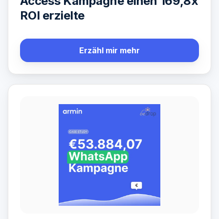
Access Kampagne einen 169,8x
ROI erzielte
Erzähl mir mehr