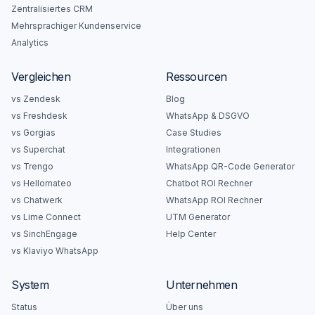
Zentralisiertes CRM
Mehrsprachiger Kundenservice
Analytics
Vergleichen
Ressourcen
vs Zendesk
Blog
vs Freshdesk
WhatsApp & DSGVO
vs Gorgias
Case Studies
vs Superchat
Integrationen
vs Trengo
WhatsApp QR-Code Generator
vs Hellomateo
Chatbot ROI Rechner
vs Chatwerk
WhatsApp ROI Rechner
vs Lime Connect
UTM Generator
vs SinchEngage
Help Center
vs Klaviyo WhatsApp
System
Unternehmen
Status
Über uns