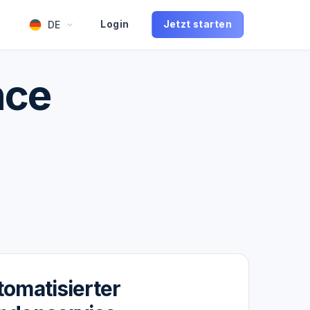
DE
Login
Jetzt starten
nce
omatisierter