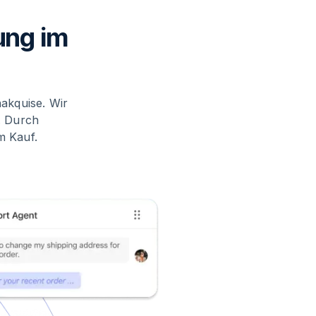
ung im
akquise. Wir
. Durch
m Kauf.