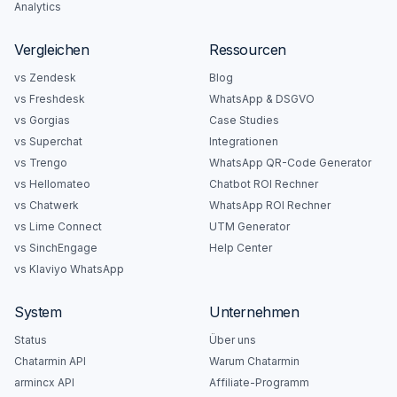
Analytics
Vergleichen
Ressourcen
vs Zendesk
Blog
vs Freshdesk
WhatsApp & DSGVO
vs Gorgias
Case Studies
vs Superchat
Integrationen
vs Trengo
WhatsApp QR-Code Generator
vs Hellomateo
Chatbot ROI Rechner
vs Chatwerk
WhatsApp ROI Rechner
vs Lime Connect
UTM Generator
vs SinchEngage
Help Center
vs Klaviyo WhatsApp
System
Unternehmen
Status
Über uns
Chatarmin API
Warum Chatarmin
armincx API
Affiliate-Programm