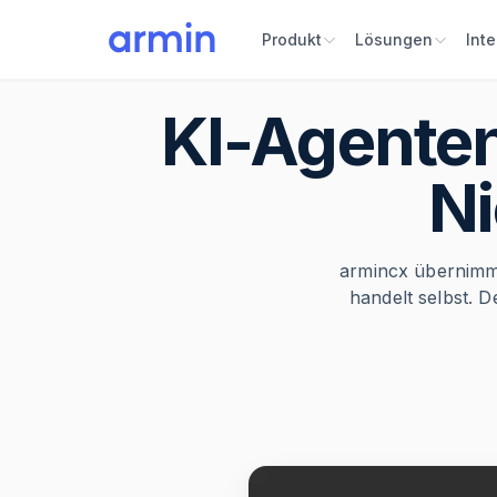
Produkt
Lösungen
Int
KI-Agenten
Ni
armincx übernimm
handelt selbst. 