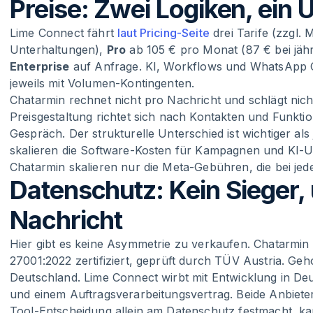
Preise: Zwei Logiken, ein 
Lime Connect fährt
laut Pricing-Seite
drei Tarife (zzgl. 
Unterhaltungen),
Pro
ab 105 € pro Monat (87 € bei jähr
Enterprise
auf Anfrage. KI, Workflows und WhatsApp
jeweils mit Volumen-Kontingenten.
Chatarmin rechnet nicht pro Nachricht und schlägt nich
Preisgestaltung richtet sich nach Kontakten und Funkti
Gespräch. Der strukturelle Unterschied ist wichtiger als
skalieren die Software-Kosten für Kampagnen und KI-U
Chatarmin skalieren nur die Meta-Gebühren, die bei jed
Datenschutz: Kein Sieger, 
Nachricht
Hier gibt es keine Asymmetrie zu verkaufen. Chatarmi
27001:2022 zertifiziert, geprüft durch TÜV Austria. Geho
Deutschland. Lime Connect wirbt mit Entwicklung in De
und einem Auftragsverarbeitungsvertrag. Beide Anbiet
Tool-Entscheidung allein am Datenschutz festmacht, kann