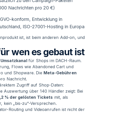
sätzlich zu den Campaign-Paketen
.000 Nachrichten pro 20 €)
GVO-konform, Entwicklung in
utschland, ISO-27001-Hosting in Europa
nprodukt ist, ist beim anderen Add-on, und
ür wen es gebaut ist
 Umsatzkanal
für Shops im DACH-Raum.
erung, Flows wie Abandoned Cart und
iyo und Shopware. Die
Meta-Gebühren
ro Nachricht.
irektem Zugriff auf Shop-Daten:
ne Auswertung über 140 Händler zeigt: Bei
,2 % der gelösten Tickets
mit, als
, kein „bis-zu“-Versprechen.
ator-Routing und Videoanrufen ist nicht der