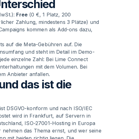
Unterschied
MwSt.):
Free
(0 €, 1 Platz, 200
licher Zahlung, mindestens 3 Plätze) und
 Campaigns kommen als Add-ons dazu,
ts auf die Meta-Gebühren auf. Die
onsumfang und steht im Detail im Demo-
 jede einzelne Zahl: Bei Lime Connect
nterhaltungen mit dem Volumen. Bei
em Anbieter anfallen.
und das ist die
n ist DSGVO-konform und nach ISO/IEC
stet wird in Frankfurt, auf Servern in
utschland, ISO-27001-Hosting in Europa
er nehmen das Thema ernst, und wer seine
 mit beiden richtig liegen. Die