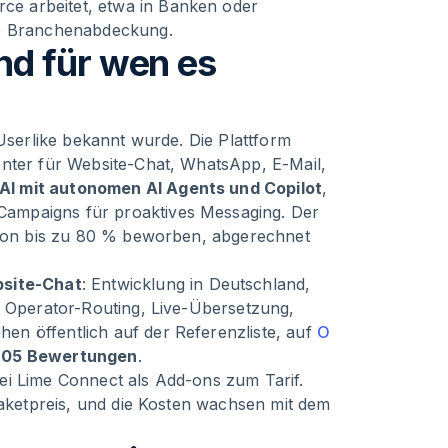
e arbeitet, etwa in Banken oder
re Branchenabdeckung.
d für wen es
 Userlike bekannt wurde. Die Plattform
nter für Website-Chat, WhatsApp, E-Mail,
AI mit autonomen AI Agents und Copilot
,
ampaigns für proaktives Messaging. Der
e von bis zu 80 % beworben, abgerechnet
site-Chat
: Entwicklung in Deutschland,
, Operator-Routing, Live-Übersetzung,
n öffentlich auf der Referenzliste, auf
O
 205 Bewertungen
.
ei Lime Connect als Add-ons zum Tarif.
Paketpreis, und die Kosten wachsen mit dem