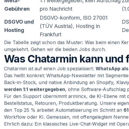
Meta-
1:1 weitergegeben, kein Aufschlag
Zu
Gebühren
pro Nachricht
(1
DSGVO-konform, ISO 27001
DSGVO und
DS
(TÜV Austria), Hosting in
Hosting
De
Frankfurt
Die Tabelle zeigt schon das Muster: Was beim einen Ker
umgekehrt. Gehen wir die beiden Jobs durch.
Was Chatarmin kann und f
Chatarmin ist auf einen Job spezialisiert:
WhatsApp als
Das heißt konkret: WhatsApp-Newsletter mit Segmenti
Back-in-Stock, und native Anbindung an Shopify, Klav
werden 1:1 weitergegeben
, ohne Software-Aufschlag p
Für den Support übernimmt armincx, die KI-Ebene mit d
Bestellstatus, Retouren, Produktberatung. Unsere eige
den Top 25 % arbeitet Automatisierung im Schnitt an
61
Workflow oder KI. Gemessen, mit offengelegtem Nenner
Ehrlich dazu: Ein klassisches Live-Chat-Widget mit Oper