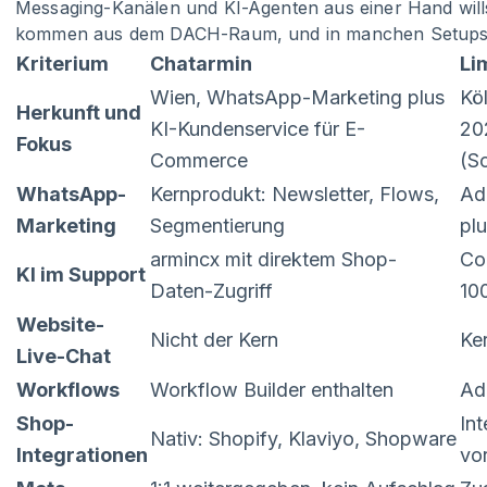
Messaging-Kanälen und KI-Agenten aus einer Hand will
kommen aus dem DACH-Raum, und in manchen Setups la
Kriterium
Chatarmin
Li
Wien, WhatsApp-Marketing plus
Kö
Herkunft und
KI-Kundenservice für E-
20
Fokus
Commerce
(S
WhatsApp-
Kernprodukt: Newsletter, Flows,
Ad
Marketing
Segmentierung
pl
armincx mit direktem Shop-
Co
KI im Support
Daten-Zugriff
10
Website-
Nicht der Kern
Ke
Live-Chat
Workflows
Workflow Builder enthalten
Ad
Shop-
In
Nativ: Shopify, Klaviyo, Shopware
Integrationen
vo