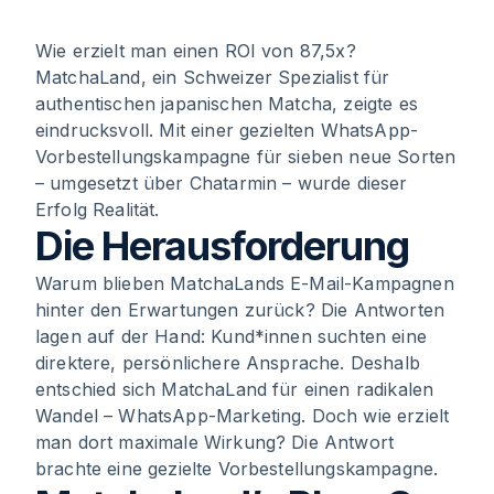
1
.
Die Herausforderung
Wie erzielt man einen ROI von 87,5x?
MatchaLand, ein Schweizer Spezialist für
authentischen japanischen Matcha, zeigte es
2
.
Matchaland’s Plan: So wurde die Kampagne
eindrucksvoll. Mit einer gezielten WhatsApp-
umgesetzt
Vorbestellungskampagne für sieben neue Sorten
– umgesetzt über Chatarmin – wurde dieser
3
.
Überwältigende Ergebnisse – Eine
Erfolg Realität.
Kampagne, die Maßstäbe setzt
Die Herausforderung
Warum blieben MatchaLands E-Mail-Kampagnen
hinter den Erwartungen zurück? Die Antworten
lagen auf der Hand: Kund*innen suchten eine
direktere, persönlichere Ansprache. Deshalb
entschied sich MatchaLand für einen radikalen
Wandel – WhatsApp-Marketing. Doch wie erzielt
man dort maximale Wirkung? Die Antwort
brachte eine gezielte Vorbestellungskampagne.