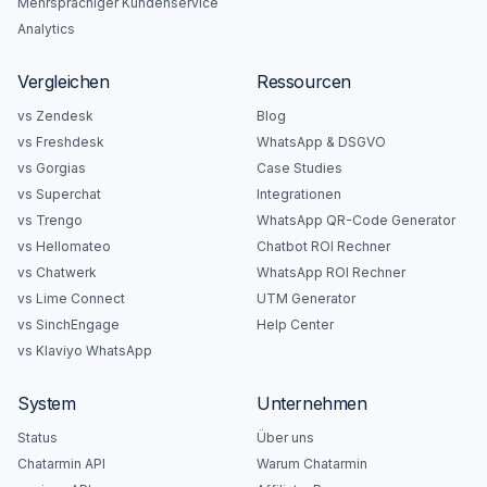
Mehrsprachiger Kundenservice
Analytics
Vergleichen
Ressourcen
vs Zendesk
Blog
vs Freshdesk
WhatsApp & DSGVO
vs Gorgias
Case Studies
vs Superchat
Integrationen
vs Trengo
WhatsApp QR-Code Generator
vs Hellomateo
Chatbot ROI Rechner
vs Chatwerk
WhatsApp ROI Rechner
vs Lime Connect
UTM Generator
vs SinchEngage
Help Center
vs Klaviyo WhatsApp
System
Unternehmen
Status
Über uns
Chatarmin API
Warum Chatarmin