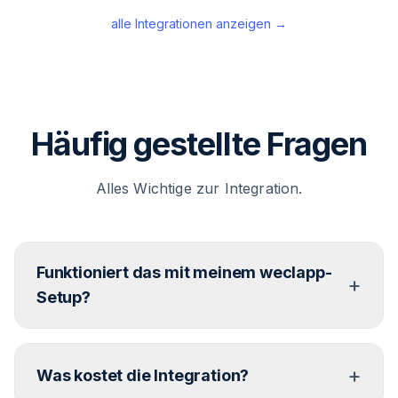
alle Integrationen anzeigen →
Häufig gestellte Fragen
Alles Wichtige zur Integration.
Funktioniert das mit meinem weclapp-
+
Setup?
armincx verbindet sich über die weclapp-Cloud-
+
API. Kein On-Premise-Setup nötig. Dein Customer
Was kostet die Integration?
Success Manager prüft im Onboarding, welche