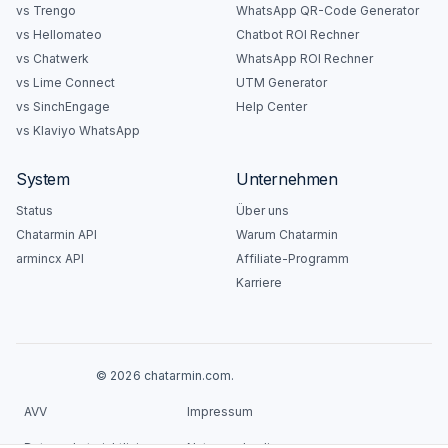
vs Trengo
WhatsApp QR-Code Generator
vs Hellomateo
Chatbot ROI Rechner
vs Chatwerk
WhatsApp ROI Rechner
vs Lime Connect
UTM Generator
vs SinchEngage
Help Center
vs Klaviyo WhatsApp
System
Unternehmen
Status
Über uns
Chatarmin API
Warum Chatarmin
armincx API
Affiliate-Programm
Karriere
© 2026 chatarmin.com.
AVV
Impressum
Datenschutzrichtlinie
Nutzungsbedingungen