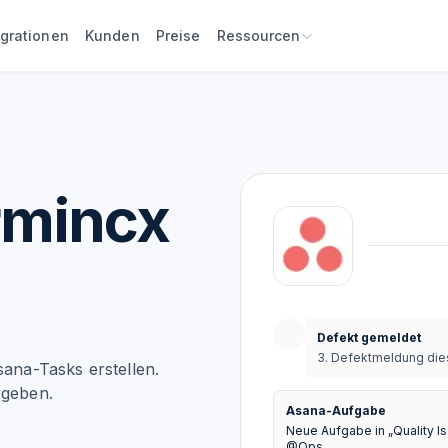
egrationen
Kunden
Preise
Ressourcen
rmincx
Defekt gemeldet
3. Defektmeldung dies
sana-Tasks erstellen.
rgeben.
Asana-Aufgabe
Neue Aufgabe in „Quality I
@Ops.