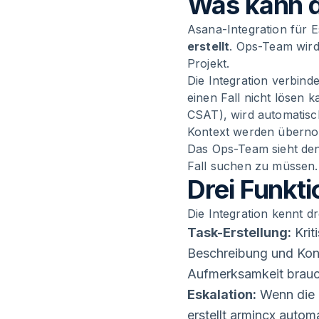
Was kann d
Asana-Integration für 
erstellt
. Ops-Team wird 
Projekt.
Die Integration verbin
einen Fall nicht lösen 
CSAT), wird automatisch
Kontext werden übern
Das Ops-Team sieht den
Fall suchen zu müssen.
Drei Funkt
Die Integration kennt d
Task-Erstellung:
Krit
Beschreibung und Kon
Aufmerksamkeit brauc
Eskalation:
Wenn die K
erstellt armincx auto