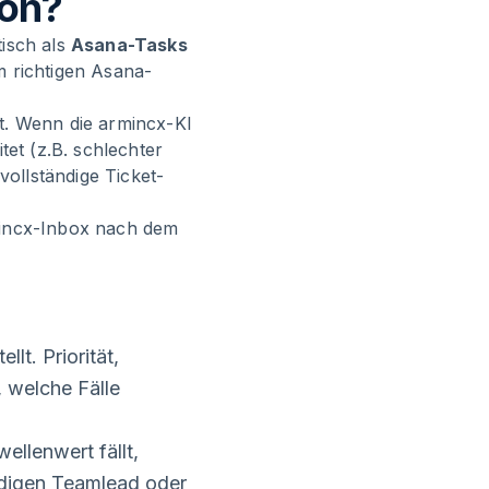
ion?
isch als
Asana-Tasks
im richtigen Asana-
t. Wenn die armincx-KI
tet (z.B. schlechter
vollständige Ticket-
mincx-Inbox nach dem
lt. Priorität,
 welche Fälle
ellenwert fällt,
ndigen Teamlead oder