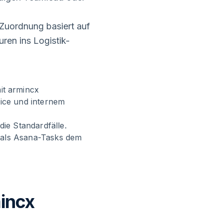
 Zuordnung basiert auf
ren ins Logistik-
it armincx
vice und internem
die Standardfälle.
 als Asana-Tasks dem
incx