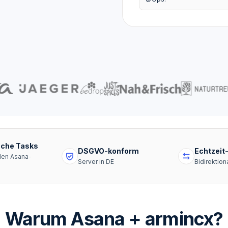
che Tasks
DSGVO-konform
Echtzeit
den Asana-
Server in DE
Bidirektion
Warum Asana + armincx?