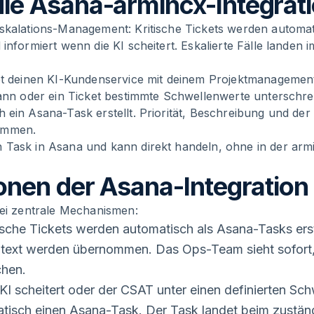
ie Asana-armincx-Integrat
Eskalations-Management: Kritische Tickets werden automat
informiert wenn die KI scheitert. Eskalierte Fälle landen 
det deinen KI-Kundenservice mit deinem Projektmanagemen
kann oder ein Ticket bestimmte Schwellenwerte unterschrei
 ein Asana-Task erstellt. Priorität, Beschreibung und der 
ommen.
 Task in Asana und kann direkt handeln, ohne in der ar
ionen der Asana-Integration
rei zentrale Mechanismen:
ische Tickets werden automatisch als Asana-Tasks erstel
text werden übernommen. Das Ops-Team sieht sofort,
hen.
I scheitert oder der CSAT unter einen definierten Schw
matisch einen Asana-Task. Der Task landet beim zustä