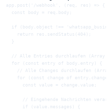
app.post('/webhook', (req, res) => {

  const body = req.body;

  if (body.object !== 'whatsapp_busines
    return res.sendStatus(404);

  }

  // Alle Entries durchlaufen (Array!)

  for (const entry of body.entry) {

    // Alle Changes durchlaufen (Array!
    for (const change of entry.changes)
      const value = change.value;

      // Eingehende Nachrichten verarbe
      if (value.messages) {
