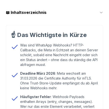
📖
Inhaltsverzeichnis
1
.
Achtung: mTLS-Zertifikats-Update am 31. März
2026
☝️
Das Wichtigste in Kürze
2
.
Was sind WhatsApp Webhooks – und warum
Was sind WhatsApp Webhooks? HTTP-
Callbacks, die Meta in Echtzeit an deinen Server
Polling keine Option mehr ist
schickt, sobald eine Nachricht eingeht oder sich
ein Status ändert – ohne dass du ständig die API
3
.
Technischer Deep Dive: Setup und Payload-
abfragen musst.
Struktur
Deadline März 2026
: Meta wechselt am
31.03.2026 die Certificate Authority für mTLS.
Ohne Trust-Store-Update empfängst du ab April
4
.
Media-Handling: Warum dein Webhook keine
keine Webhooks mehr.
Bilder enthält
Häufigster Fehler
: Webhook-Payloads
enthalten Arrays (entry, changes, messages).
5
.
Interactive Messages: Button-Klicks und Listen-
Wer nur das erste Element verarbeitet, verliert