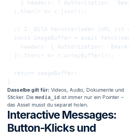
    { headers: { Authorization: `Bearer
  ).then(r => r.json());

  // 2. Bild herunterladen (URL ist nur
  const imageBuffer = await fetch(media
    headers: { Authorization: `Bearer $
  }).then(r => r.arrayBuffer());

  return imageBuffer;

Dasselbe gilt für:
Videos, Audio, Dokumente und
Sticker. Die
ist immer nur ein Pointer –
media_id
das Asset musst du separat holen.
Interactive Messages:
Button-Klicks und