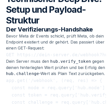
Setup und Payload-
Struktur
Der Verifizierungs-Handshake
Bevor Meta dir Events schickt, prüft Meta, ob dein
Endpoint existiert und dir gehört. Das passiert über
einen GET-Request:
Dein Server muss den
gegen
hub.verify_token
deinen hinterlegten Wert prüfen und bei Erfolg den
-Wert als Plain Text zurückgeben.
hub.challenge
app.get('/webhook', (req, res) => {

  const mode = req.query['hub.mode'];

  const token = req.query['hub.verify_t
  const challenge = req.query['hub.chal