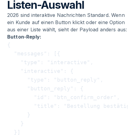
Listen-Auswahl
2026 sind interaktive Nachrichten Standard. Wenn
ein Kunde auf einen Button klickt oder eine Option
aus einer Liste wählt, sieht der Payload anders aus:
Button-Reply:
{

  "messages": [{

    "type": "interactive",

    "interactive": {

      "type": "button_reply",

      "button_reply": {

        "id": "btn_confirm_order",

        "title": "Bestellung bestätigen
      }

    }

  }]
