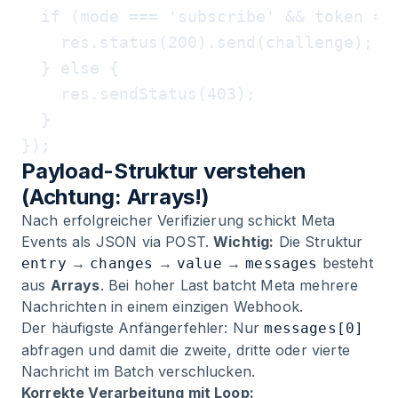
  if (mode === 'subscribe' && token ===
    res.status(200).send(challenge);

  } else {

    res.sendStatus(403);

  }

Payload-Struktur verstehen
(Achtung: Arrays!)
Nach erfolgreicher Verifizierung schickt Meta
Events als JSON via POST.
Wichtig:
Die Struktur
→
→
→
besteht
entry
changes
value
messages
aus
Arrays
. Bei hoher Last batcht Meta mehrere
Nachrichten in einem einzigen Webhook.
Der häufigste Anfängerfehler: Nur
messages[0]
abfragen und damit die zweite, dritte oder vierte
Nachricht im Batch verschlucken.
Korrekte Verarbeitung mit Loop: