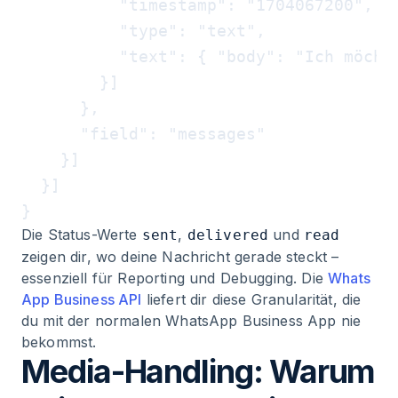
          "timestamp": "1704067200",

          "type": "text",

          "text": { "body": "Ich möchte
        }]

      },

      "field": "messages"

    }]

  }]

Die Status-Werte
,
und
sent
delivered
read
zeigen dir, wo deine Nachricht gerade steckt –
essenziell für Reporting und Debugging. Die
Whats
App Business API
liefert dir diese Granularität, die
du mit der normalen WhatsApp Business App nie
bekommst.
Media-Handling: Warum