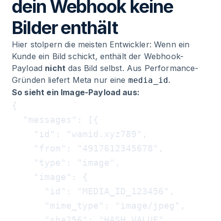
dein Webhook keine
Bilder enthält
Hier stolpern die meisten Entwickler: Wenn ein
Kunde ein Bild schickt, enthält der Webhook-
Payload
nicht
das Bild selbst. Aus Performance-
Gründen liefert Meta nur eine
.
media_id
So sieht ein Image-Payload aus:
{

  "messages": [{

    "id": "wamid.xyz789",

    "from": "4917612345678",

    "type": "image",

    "image": {

      "id": "MEDIA_ID_123456",

      "mime_type": "image/jpeg",

      "sha256": "HASH_VALUE"
