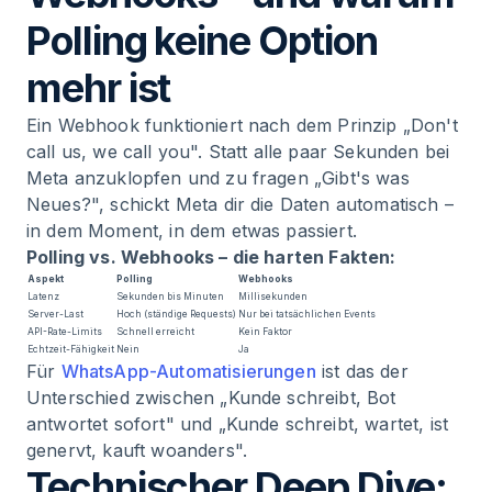
Polling keine Option
mehr ist
Ein Webhook funktioniert nach dem Prinzip „Don't
call us, we call you". Statt alle paar Sekunden bei
Meta anzuklopfen und zu fragen „Gibt's was
Neues?", schickt Meta dir die Daten automatisch –
in dem Moment, in dem etwas passiert.
Polling vs. Webhooks – die harten Fakten:
Aspekt
Polling
Webhooks
Latenz
Sekunden bis Minuten
Millisekunden
Server-Last
Hoch (ständige Requests)
Nur bei tatsächlichen Events
API-Rate-Limits
Schnell erreicht
Kein Faktor
Echtzeit-Fähigkeit
Nein
Ja
Für
WhatsApp-Automatisierungen
ist das der
Unterschied zwischen „Kunde schreibt, Bot
antwortet sofort" und „Kunde schreibt, wartet, ist
genervt, kauft woanders".
Technischer Deep Dive: