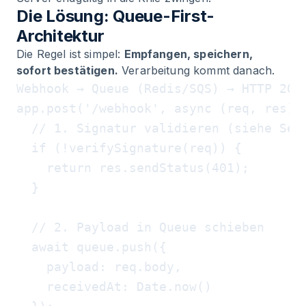
Die Lösung: Queue-First-
Architektur
Die Regel ist simpel:
Empfangen, speichern,
sofort bestätigen.
Verarbeitung kommt danach.
app.post('/webhook', async (req, res) =
  // 1. Signatur validieren (siehe Secu
  if (!verifySignature(req)) {

    return res.sendStatus(401);

  }

  // 2. Payload in Queue schieben

  await queue.push({

    payload: req.body,

    receivedAt: Date.now()
