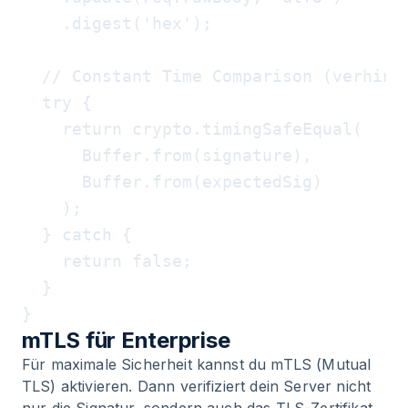
    .digest('hex');

  // Constant Time Comparison (verhinde
  try {

    return crypto.timingSafeEqual(

      Buffer.from(signature),

      Buffer.from(expectedSig)

    );

  } catch {

    return false;

  }

mTLS für Enterprise
Für maximale Sicherheit kannst du mTLS (Mutual
TLS) aktivieren. Dann verifiziert dein Server nicht