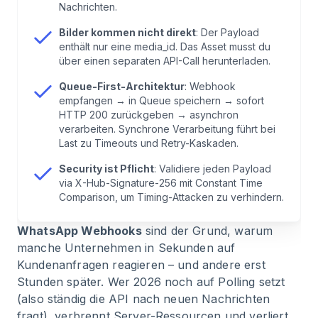
Auswahl
Nachrichten.
Bilder kommen nicht direkt
: Der Payload
6
.
Architektur-Guide: Webhooks, die auch unter
enthält nur eine media_id. Das Asset musst du
Last funktionieren
über einen separaten API-Call herunterladen.
Queue-First-Architektur
: Webhook
7
.
Security: Webhook-Payloads verifizieren
empfangen → in Queue speichern → sofort
HTTP 200 zurückgeben → asynchron
verarbeiten. Synchrone Verarbeitung führt bei
8
.
Debugging & Monitoring
Last zu Timeouts und Retry-Kaskaden.
Security ist Pflicht
: Validiere jeden Payload
9
.
Häufige Fragen zu WhatsApp Webhooks
via X-Hub-Signature-256 mit Constant Time
(FAQ)
Comparison, um Timing-Attacken zu verhindern.
WhatsApp Webhooks
sind der Grund, warum
10
.
Build vs. Buy: Die ehrliche Rechnung
manche Unternehmen in Sekunden auf
Kundenanfragen reagieren – und andere erst
11
.
Fazit
Stunden später. Wer 2026 noch auf Polling setzt
(also ständig die API nach neuen Nachrichten
fragt), verbrennt Server-Ressourcen und verliert