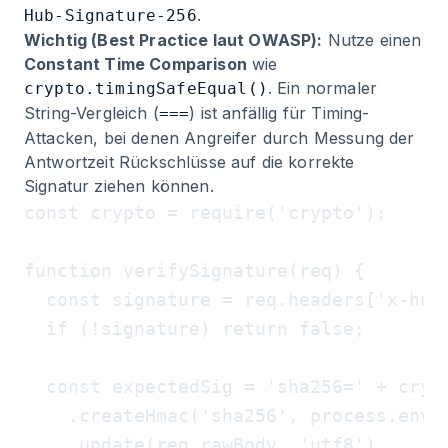
.
Hub-Signature-256
Wichtig (Best Practice laut OWASP):
Nutze einen
Constant Time Comparison
wie
. Ein normaler
crypto.timingSafeEqual()
String-Vergleich (
) ist anfällig für Timing-
===
Attacken, bei denen Angreifer durch Messung der
Antwortzeit Rückschlüsse auf die korrekte
Signatur ziehen können.
const crypto = require('crypto');

function verifySignature(req) {

  const signature = req.headers['x-hub-
  if (!signature) return false;

  const expectedSig = 'sha256=' + crypt
    .createHmac('sha256', process.env.A
    .update(req.rawBody, 'utf8')
