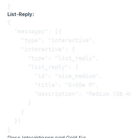
List-Reply:
{

  "messages": [{

    "type": "interactive",

    "interactive": {

      "type": "list_reply",

      "list_reply": {

        "id": "size_medium",

        "title": "Größe M",

        "description": "Medium (38-40)"
      }

    }

  }]

Diese Interaktionen sind Gold für