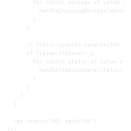
        for (const message of value.mes
          handleIncomingMessage(message
        }

      }

      // Status-Updates verarbeiten

      if (value.statuses) {

        for (const status of value.stat
          handleStatusUpdate(status);

        }

      }

    }

  }

  res.status(200).send('OK');
