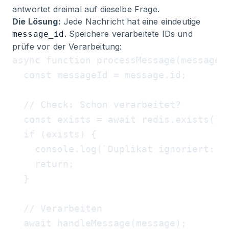
antwortet dreimal auf dieselbe Frage.
Die Lösung:
Jede Nachricht hat eine eindeutige
. Speichere verarbeitete IDs und
message_id
prüfe vor der Verarbeitung:
async function processMessage(message) 
  const messageId = message.id;

  // Check: Schon verarbeitet?

  const exists = await redis.exists(`pr
  if (exists) {

    console.log(`Duplikat ignoriert: ${
    return;

  }

  // Verarbeiten

  await handleMessage(message);
