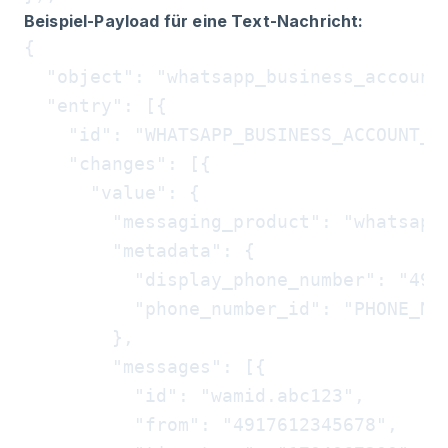
Beispiel-Payload für eine Text-Nachricht:
{

  "object": "whatsapp_business_account"
  "entry": [{

    "id": "WHATSAPP_BUSINESS_ACCOUNT_ID
    "changes": [{

      "value": {

        "messaging_product": "whatsapp"
        "metadata": {

          "display_phone_number": "4915
          "phone_number_id": "PHONE_NUM
        },

        "messages": [{

          "id": "wamid.abc123",

          "from": "4917612345678",
