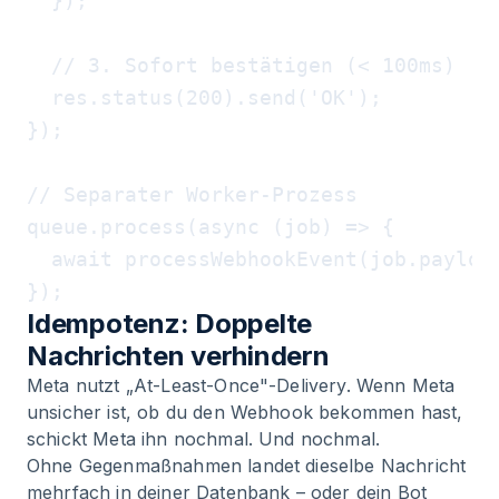
  });

  // 3. Sofort bestätigen (< 100ms)

  res.status(200).send('OK');

});

// Separater Worker-Prozess

queue.process(async (job) => {

  await processWebhookEvent(job.payload
Idempotenz: Doppelte
Nachrichten verhindern
Meta nutzt „At-Least-Once"-Delivery. Wenn Meta
unsicher ist, ob du den Webhook bekommen hast,
schickt Meta ihn nochmal. Und nochmal.
Ohne Gegenmaßnahmen landet dieselbe Nachricht
mehrfach in deiner Datenbank – oder dein Bot