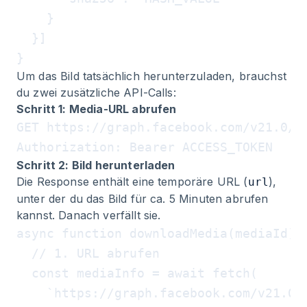
    }

  }]

Um das Bild tatsächlich herunterzuladen, brauchst
du zwei zusätzliche API-Calls:
Schritt 1: Media-URL abrufen
GET https://graph.facebook.com/v21.0/ME
Schritt 2: Bild herunterladen
Die Response enthält eine temporäre URL (
),
url
unter der du das Bild für ca. 5 Minuten abrufen
kannst. Danach verfällt sie.
async function downloadMedia(mediaId) {
  // 1. URL abrufen

  const mediaInfo = await fetch(

    `https://graph.facebook.com/v21.0/$