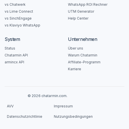
vs Chatwerk
WhatsApp ROI Rechner
vs Lime Connect
UTM Generator
vs SinchEngage
Help Center
vs Klaviyo WhatsApp
System
Unternehmen
Status
Über uns
Chatarmin API
Warum Chatarmin
armincx API
Affiliate-Programm
Karriere
© 2026 chatarmin.com.
AVV
Impressum
Datenschutzrichtlinie
Nutzungsbedingungen