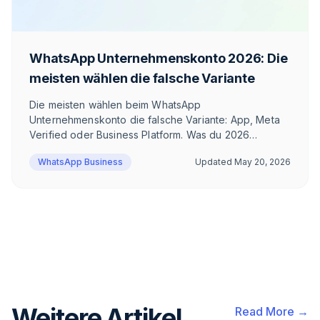
WhatsApp Unternehmenskonto 2026: Die
meisten wählen die falsche Variante
Die meisten wählen beim WhatsApp
Unternehmenskonto die falsche Variante: App, Meta
Verified oder Business Platform. Was du 2026
brauchst, hängt davon ab, ob du Newsletter
WhatsApp Business
Updated
May 20, 2026
versendest. Hier die ehrliche Einordnung — mit
Beispielrechnung.
Weitere Artikel
Read More →