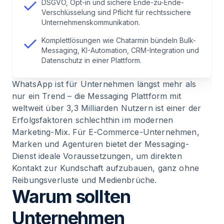
DSGVO, Opt-in und sichere Ende-zu-Ende-
Verschlüsselung sind Pflicht für rechtssichere
6
.
Schritt für Schritt: WhatsApp als Unternehmen
Unternehmenskommunikation.
optimal nutzen
Komplettlösungen wie Chatarmin bündeln Bulk-
Messaging, KI-Automation, CRM-Integration und
7
.
Fails anstatt Wachstum: Was sind typische
Datenschutz in einer Plattform.
Fehler beim Einsatz von WhatsApp im
Unternehmen?
WhatsApp ist für Unternehmen längst mehr als
nur ein Trend – die Messaging Plattform mit
weltweit über 3,3 Milliarden Nutzern ist einer der
8
.
Kundenbewertungen: Wie Unternehmen
Erfolgsfaktoren schlechthin im modernen
WhatsApp mit Chatarmin einsetzen
Marketing-Mix. Für E-Commerce-Unternehmen,
Marken und Agenturen bietet der Messaging-
9
.
Fazit: WhatsApp als Unternehmen nutzen für
Dienst ideale Voraussetzungen, um direkten
Marketing, Vertrieb und Service
Kontakt zur Kundschaft aufzubauen, ganz ohne
Reibungsverluste und Medienbrüche.
Warum sollten
10
.
Häufig gestellte Fragen (FAQ) zu WhatsApp
als Unternehmen nutzen
Unternehmen