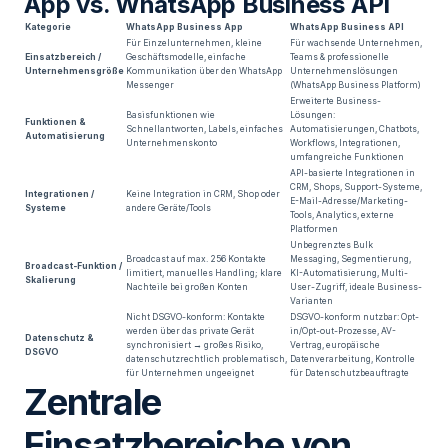
App vs. WhatsApp Business API
Kategorie
WhatsApp Business App
WhatsApp Business API
Für Einzelunternehmen, kleine
Für wachsende Unternehmen,
Einsatzbereich /
Geschäftsmodelle, einfache
Teams & professionelle
Unternehmensgröße
Kommunikation über den WhatsApp
Unternehmenslösungen
Messenger
(WhatsApp Business Platform)
Erweiterte Business-
Basisfunktionen wie
Lösungen:
Funktionen &
Schnellantworten, Labels, einfaches
Automatisierungen, Chatbots,
Automatisierung
Unternehmenskonto
Workflows, Integrationen,
umfangreiche Funktionen
API-basierte Integrationen in
CRM, Shops, Support-Systeme,
Integrationen /
Keine Integration in CRM, Shop oder
E-Mail-Adresse/Marketing-
Systeme
andere Geräte/Tools
Tools, Analytics, externe
Platformen
Unbegrenztes Bulk
Broadcast auf max. 256 Kontakte
Messaging, Segmentierung,
Broadcast-Funktion /
limitiert, manuelles Handling; klare
KI-Automatisierung, Multi-
Skalierung
Nachteile bei großen Konten
User-Zugriff, ideale Business-
Varianten
Nicht DSGVO-konform: Kontakte
DSGVO-konform nutzbar: Opt-
werden über das private Gerät
in/Opt-out-Prozesse, AV-
Datenschutz &
synchronisiert → großes Risiko,
Vertrag, europäische
DSGVO
datenschutzrechtlich problematisch,
Datenverarbeitung, Kontrolle
für Unternehmen ungeeignet
für Datenschutzbeauftragte
Zentrale
Einsatzbereiche von