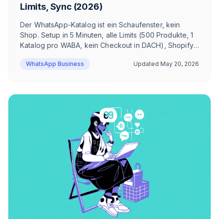
Limits, Sync (2026)
Der WhatsApp-Katalog ist ein Schaufenster, kein
Shop. Setup in 5 Minuten, alle Limits (500 Produkte, 1
Katalog pro WABA, kein Checkout in DACH), Shopify-
Sync, Click-to-WhatsApp Ads und Multi-Product
WhatsApp Business
Updated
May 20, 2026
Messages — ehrlich aus DACH-E-Commerce-Sicht.