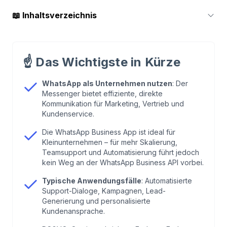
📖
Inhaltsverzeichnis
1
.
Warum sollten Unternehmen WhatsApp
professionell einsetzen?
☝️
Das Wichtigste in Kürze
2
.
WhatsApp Business App oder API – wo liegt
WhatsApp als Unternehmen nutzen
: Der
Messenger bietet effiziente, direkte
der Unterschied?
Kommunikation für Marketing, Vertrieb und
Kundenservice.
3
.
Zentrale Einsatzbereiche von WhatsApp im
Die WhatsApp Business App ist ideal für
Unternehmen
Kleinunternehmen – für mehr Skalierung,
Teamsupport und Automatisierung führt jedoch
kein Weg an der WhatsApp Business API vorbei.
4
.
Datenschutz & DSGVO bei WhatsApp als
Unternehmen nutzen
Typische Anwendungsfälle
: Automatisierte
Support-Dialoge, Kampagnen, Lead-
Generierung und personalisierte
5
.
WhatsApp Business mit Chatarmin: Die
Kundenansprache.
Komplettlösung für Unternehmen