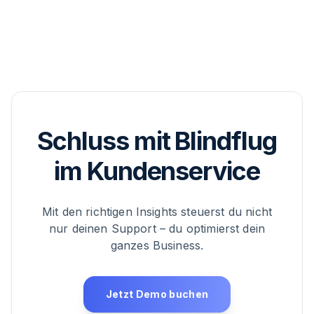
Klar – genau dafür ist die Content-Analyse da. Ob
Lieferverzug, Rückgabe oder „Wo bleibt mein
Paket?“ – du erkennst sofort, was hochkocht. So
kannst du Prozesse anpassen, dein Team besser
briefen und proaktiv handeln, bevor’s eskaliert.
Schluss mit Blindflug
im Kundenservice
Mit den richtigen Insights steuerst du nicht
nur deinen Support – du optimierst dein
ganzes Business.
Jetzt Demo buchen