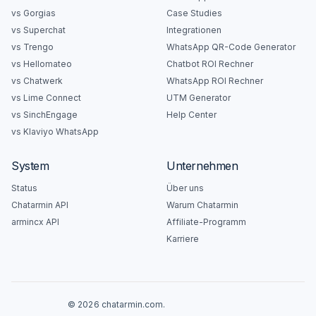
vs Gorgias
Case Studies
vs Superchat
Integrationen
vs Trengo
WhatsApp QR-Code Generator
vs Hellomateo
Chatbot ROI Rechner
vs Chatwerk
WhatsApp ROI Rechner
vs Lime Connect
UTM Generator
vs SinchEngage
Help Center
vs Klaviyo WhatsApp
System
Unternehmen
Status
Über uns
Chatarmin API
Warum Chatarmin
armincx API
Affiliate-Programm
Karriere
© 2026 chatarmin.com.