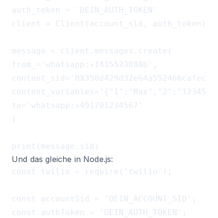
auth_token = 'DEIN_AUTH_TOKEN'

client = Client(account_sid, auth_token)

message = client.messages.create(

from_='whatsapp:+14155238886',

content_sid='HX350d429d32e64a552466cafecbe9
content_variables='{"1":"Max","2":"12345"}'
to='whatsapp:+491701234567'

)

Und das gleiche in Node.js:
const twilio = require('twilio');

const accountSid = 'DEIN_ACCOUNT_SID';

const authToken = 'DEIN_AUTH_TOKEN';
