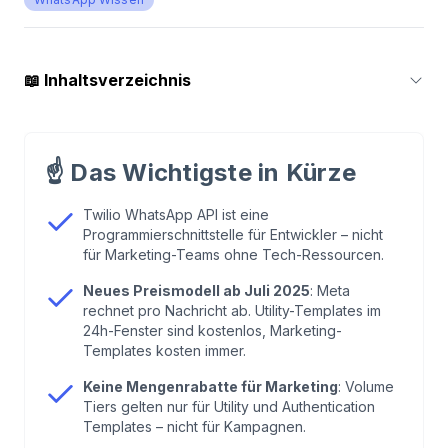
📖
Inhaltsverzeichnis
1
.
Was ist die Twilio WhatsApp API?
☝️
Das Wichtigste in Kürze
2
.
Das neue Preismodell 2026: Per-Message statt
Conversation
Twilio WhatsApp API ist eine
Programmierschnittstelle für Entwickler – nicht
für Marketing-Teams ohne Tech-Ressourcen.
3
.
Twilio WhatsApp API einrichten: So geht's
Neues Preismodell ab Juli 2025
: Meta
rechnet pro Nachricht ab. Utility-Templates im
4
.
Neue Twilio-Features 2025/2026
24h-Fenster sind kostenlos, Marketing-
Templates kosten immer.
5
.
Das Problem für Marketing-Teams
Keine Mengenrabatte für Marketing
: Volume
Tiers gelten nur für Utility und Authentication
Templates – nicht für Kampagnen.
6
.
Twilio vs. Chatarmin: Der Vergleich