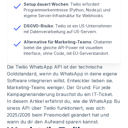
Setup dauert Wochen
: Twilio erfordert
Programmierkenntnisse (Python, Node.js) und
7
.
Wann Twilio die richtige Wahl ist
eigene Server-Infrastruktur für Webhooks.
DSGVO-Risiko
: Twilio ist ein US-Unternehmen
8
.
Wann du dir Twilio sparen kannst
mit Datenverarbeitung auf US-Servern.
Alternative für Marketing-Teams
: Chatarmin
9
.
Wie Chatarmin das Problem löst
bietet die gleiche API-Power mit visuellem
Interface, ohne Code, mit EU-Serverstandort.
10
.
Häufige Fragen zur Twilio WhatsApp API
Die Twilio WhatsApp API ist der technische
Goldstandard, wenn du WhatsApp in deine eigene
11
.
Fazit: API-Power ohne API-Aufwand
Software integrieren willst. Entwickler lieben sie.
Marketing-Teams weniger. Der Grund: Für jede
Kampagnenänderung brauchst du ein IT-Ticket.
In diesem Artikel erfährst du, wie die
WhatsApp Bu
siness API
über Twilio funktioniert, was sich
2025/2026 beim Preismodell geändert hat und
wann du dir den Aufwand sparen kannst.