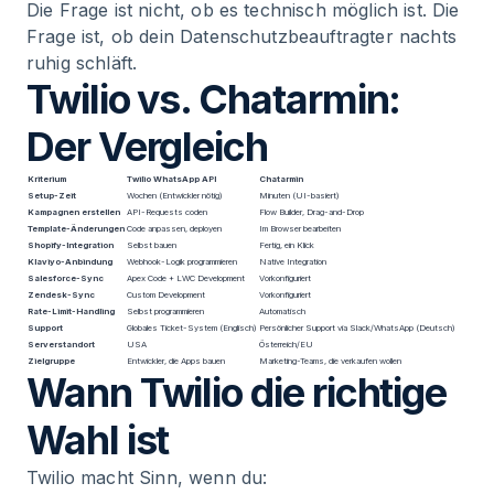
Die Frage ist nicht, ob es technisch möglich ist. Die
Frage ist, ob dein Datenschutzbeauftragter nachts
ruhig schläft.
Twilio vs. Chatarmin:
Der Vergleich
Kriterium
Twilio WhatsApp API
Chatarmin
Setup-Zeit
Wochen (Entwickler nötig)
Minuten (UI-basiert)
Kampagnen erstellen
API-Requests coden
Flow Builder, Drag-and-Drop
Template-Änderungen
Code anpassen, deployen
Im Browser bearbeiten
Shopify-Integration
Selbst bauen
Fertig, ein Klick
Klaviyo-Anbindung
Webhook-Logik programmieren
Native Integration
Salesforce-Sync
Apex Code + LWC Development
Vorkonfiguriert
Zendesk-Sync
Custom Development
Vorkonfiguriert
Rate-Limit-Handling
Selbst programmieren
Automatisch
Support
Globales Ticket-System (Englisch)
Persönlicher Support via Slack/WhatsApp (Deutsch)
Serverstandort
USA
Österreich/EU
Zielgruppe
Entwickler, die Apps bauen
Marketing-Teams, die verkaufen wollen
Wann Twilio die richtige
Wahl ist
Twilio macht Sinn, wenn du: