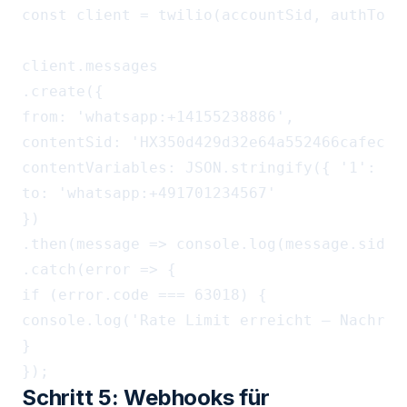
const client = twilio(accountSid, authToken
client.messages

.create({

from: 'whatsapp:+14155238886',

contentSid: 'HX350d429d32e64a552466cafecbe9
contentVariables: JSON.stringify({ '1': 'Ma
to: 'whatsapp:+491701234567'

})

.then(message => console.log(message.sid))

.catch(error => {

if (error.code === 63018) {

console.log('Rate Limit erreicht – Nachrich
}

Schritt 5: Webhooks für