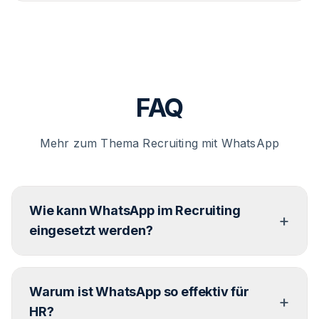
FAQ
Mehr zum Thema Recruiting mit WhatsApp
Wie kann WhatsApp im Recruiting
+
eingesetzt werden?
In allen Phasen – von der Erstansprache über
Warum ist WhatsApp so effektiv für
Stellenvorschläge bis zur Interviewkoordination.
+
Vieles lässt sich automatisieren.
HR?