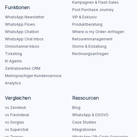
Kampagnen & Flash Sales
Funktionen
Post Purchase Journey
WhatsApp Newsletter
VIP & Exklusiv
WhatsApp Flows
Produktberatung
WhatsApp Chatbot
Where is my Order-Anfragen
WhatsApp Chat Inbox
Retourenmanagement
Omnichannel Inbox
Storno & Erstattung
Ticketing
Rechnungsanfragen
KI Agents
Zentralisiertes CRM
Mehrsprachiger Kundenservice
Analytics
Vergleichen
Ressourcen
vs Zendesk
Blog
vs Freshdesk
WhatsApp & DSGVO
vs Gorgias
Case Studies
vs Superchat
Integrationen
vs Trengo
WhatsApp QR-Code Generator