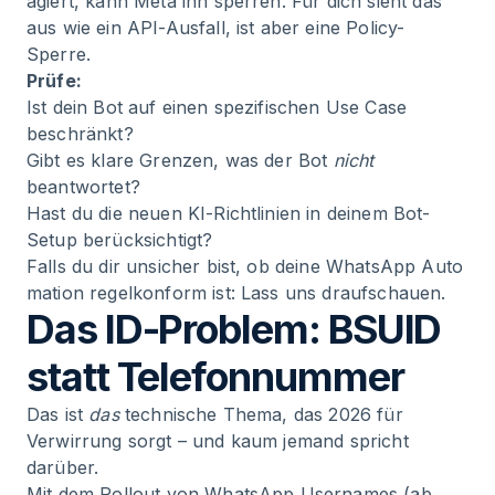
agiert, kann Meta ihn sperren. Für dich sieht das
aus wie ein API-Ausfall, ist aber eine Policy-
Sperre.
Prüfe:
Ist dein Bot auf einen spezifischen Use Case
beschränkt?
Gibt es klare Grenzen, was der Bot
nicht
beantwortet?
Hast du die neuen KI-Richtlinien in deinem Bot-
Setup berücksichtigt?
Falls du dir unsicher bist, ob deine
WhatsApp Auto
mation
regelkonform ist: Lass uns draufschauen.
Das ID-Problem: BSUID
statt Telefonnummer
Das ist
das
technische Thema, das 2026 für
Verwirrung sorgt – und kaum jemand spricht
darüber.
Mit dem Rollout von WhatsApp Usernames (ab