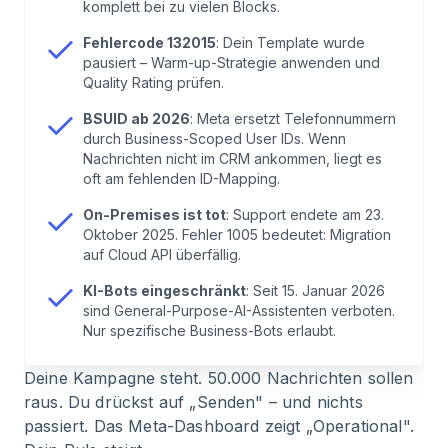
komplett bei zu vielen Blocks.
Fehlercode 132015
: Dein Template wurde
6
.
Monitoring aufsetzen: Webhooks statt Hoffen
pausiert – Warm-up-Strategie anwenden und
Quality Rating prüfen.
7
.
Was tun bei echten Ausfällen?
BSUID ab 2026
: Meta ersetzt Telefonnummern
durch Business-Scoped User IDs. Wenn
8
.
Fazit: Meistens bist du das Problem (und das ist
Nachrichten nicht im CRM ankommen, liegt es
oft am fehlenden ID-Mapping.
gut so)
On-Premises ist tot
: Support endete am 23.
Oktober 2025. Fehler 1005 bedeutet: Migration
9
.
Häufige Fragen zum WhatsApp API Status
auf Cloud API überfällig.
KI-Bots eingeschränkt
: Seit 15. Januar 2026
sind General-Purpose-AI-Assistenten verboten.
Nur spezifische Business-Bots erlaubt.
Deine Kampagne steht. 50.000 Nachrichten sollen
raus. Du drückst auf „Senden" – und nichts
passiert. Das Meta-Dashboard zeigt „Operational".