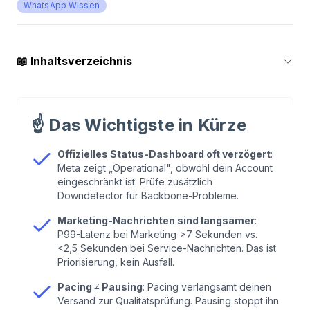
WhatsApp Wissen
📖
Inhaltsverzeichnis
1
.
Der erste Schritt: Offizielle Status-Quellen
checken
☝️
Das Wichtigste in Kürze
2
.
Warum die API „down" scheint – aber nicht ist
Offizielles Status-Dashboard oft verzögert
:
Meta zeigt „Operational", obwohl dein Account
eingeschränkt ist. Prüfe zusätzlich
3
.
Das ID-Problem: BSUID statt Telefonnummer
Downdetector für Backbone-Probleme.
Marketing-Nachrichten sind langsamer
:
4
.
Fehlercodes: Was sie bedeuten und wie du sie
P99-Latenz bei Marketing >7 Sekunden vs.
löst
<2,5 Sekunden bei Service-Nachrichten. Das ist
Priorisierung, kein Ausfall.
5
.
Cloud API vs. On-Premises: Es gibt nur noch
Pacing ≠ Pausing
: Pacing verlangsamt deinen
Versand zur Qualitätsprüfung. Pausing stoppt ihn
einen Weg