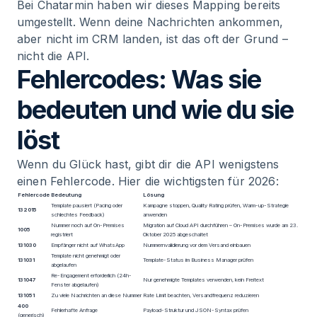
Bei Chatarmin haben wir dieses Mapping bereits
umgestellt. Wenn deine Nachrichten ankommen,
aber nicht im CRM landen, ist das oft der Grund –
nicht die API.
Fehlercodes: Was sie
bedeuten und wie du sie
löst
Wenn du Glück hast, gibt dir die API wenigstens
einen Fehlercode. Hier die wichtigsten für 2026:
Fehlercode
Bedeutung
Lösung
Template pausiert (Pacing oder
Kampagne stoppen, Quality Rating prüfen, Warm-up-Strategie
132015
schlechtes Feedback)
anwenden
Nummer noch auf On-Premises
Migration auf Cloud API durchführen – On-Premises wurde am 23.
1005
registriert
Oktober 2025 abgeschaltet
131030
Empfänger nicht auf WhatsApp
Nummernvalidierung vor dem Versand einbauen
Template nicht genehmigt oder
131031
Template-Status im Business Manager prüfen
abgelaufen
Re-Engagement erforderlich (24h-
131047
Nur genehmigte Templates verwenden, kein Freitext
Fenster abgelaufen)
131051
Zu viele Nachrichten an diese Nummer
Rate Limit beachten, Versandfrequenz reduzieren
400
Fehlerhafte Anfrage
Payload-Struktur und JSON-Syntax prüfen
(generisch)