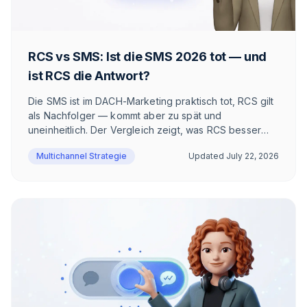
RCS vs SMS: Ist die SMS 2026 tot — und
ist RCS die Antwort?
Die SMS ist im DACH-Marketing praktisch tot, RCS gilt
als Nachfolger — kommt aber zu spät und
uneinheitlich. Der Vergleich zeigt, was RCS besser
macht als SMS, wo der Kanal trotzdem scheitert und
Multichannel Strategie
Updated
July 22, 2026
warum im DACH-E-Commerce WhatsApp gewinnt.