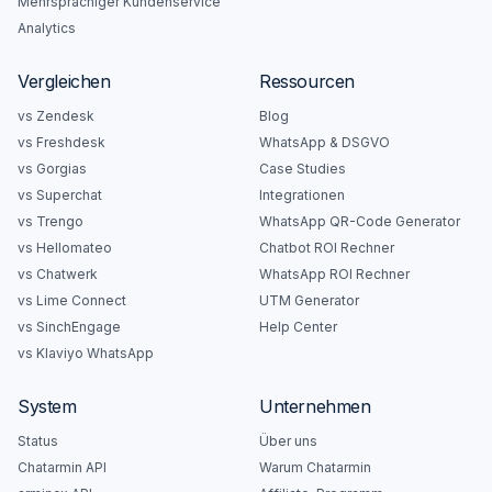
Mehrsprachiger Kundenservice
Analytics
Vergleichen
Ressourcen
vs Zendesk
Blog
vs Freshdesk
WhatsApp & DSGVO
vs Gorgias
Case Studies
vs Superchat
Integrationen
vs Trengo
WhatsApp QR-Code Generator
vs Hellomateo
Chatbot ROI Rechner
vs Chatwerk
WhatsApp ROI Rechner
vs Lime Connect
UTM Generator
vs SinchEngage
Help Center
vs Klaviyo WhatsApp
System
Unternehmen
Status
Über uns
Chatarmin API
Warum Chatarmin