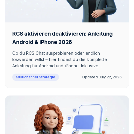
RCS aktivieren deaktivieren: Anleitung
Android & iPhone 2026
Ob du RCS Chat ausprobieren oder endlich
loswerden willst – hier findest du die komplette
Anleitung für Android und iPhone. Inklusive
Troubleshooting, Sonderfällen und ehrlicher
Multichannel Strategie
Updated
July 22, 2026
Einschätzung, wann sich RCS wirklich lohnt.