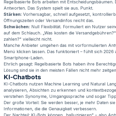
Regelbasierte Bots arbeiten mit Entscheidungsbäumen. Du
Antworten. Das System spielt sie aus. Punkt.
Stärken:
Vorhersagbar, schnell aufgesetzt, kontrollier
Öffnungszeiten oder Versandinfos reicht das.
Schwächen:
Null Flexibilität. Formuliert ein Nutzer sei
auf dem Schlauch. „Was kosten die Versandgebühren?" e
zahlen?" vielleicht nicht.
Manche Anbieter umgehen das mit vorformulierten Antw
Menü klicken lassen. Das funktioniert – fühlt sich 2026
Smartphone-Laden.
Ehrlich gesagt: Regelbasierte Bots haben ihre Berechtig
Lösung sind sie in den meisten Fällen nicht mehr zeitge
KI-Chatbots
KI-Chatbots nutzen Machine Learning und Natural Lan
analysieren, Absichten zu erkennen und kontextbezoge
verstehen Synonyme, Umgangssprache und sogar Tippf
Der große Vorteil: Sie werden besser, je mehr Daten sie 
Informationen, die die Genauigkeit verbessern.
Der Nachteil: KI-Bots können „halluzinieren" – also Antw