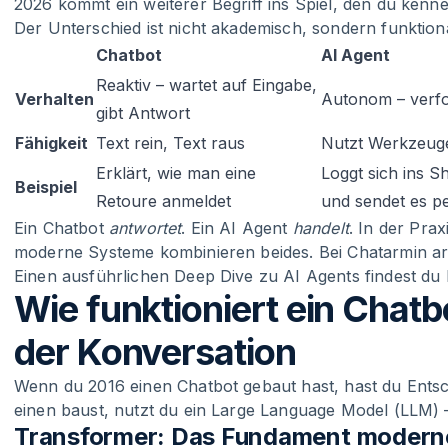
2026 kommt ein weiterer Begriff ins Spiel, den du kenne
Der Unterschied ist nicht akademisch, sondern funktiona
Chatbot
AI Agent
Reaktiv – wartet auf Eingabe,
Verhalten
Autonom – verfol
gibt Antwort
Fähigkeit
Text rein, Text raus
Nutzt Werkzeug
Erklärt, wie man eine
Loggt sich ins S
Beispiel
Retoure anmeldet
und sendet es 
Ein Chatbot
antwortet
. Ein AI Agent
handelt
. In der Pra
moderne Systeme kombinieren beides. Bei Chatarmin arbe
Einen ausführlichen Deep Dive zu AI Agents findest du b
Wie funktioniert ein Chatb
der Konversation
Wenn du 2016 einen Chatbot gebaut hast, hast du Ent
einen baust, nutzt du ein Large Language Model (LLM) –
Transformer: Das Fundament modern