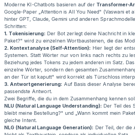
Moderne KI-Chatbots basieren auf der
Transformer-Ar
Google-Paper „Attention is All You Need" (Vaswani et al.,
hinter GPT, Claude, Gemini und anderen Sprachmodellen s
Schritten:
1. Tokenisierung:
Der Bot zerlegt deine Nachricht in kle
Paket?" wird zu einzelnen Wortbausteinen, die das Mode
2. Kontextanalyse (Self-Attention):
Hier liegt der ent
Systemen. Statt Wörter nur von links nach rechts zu le
Beziehung jedes Tokens zu jedem anderen im Satz. Das 
einzelne Wörter, sondern den gesamten Zusammenhang 
an der Tür ist kaputt" wird korrekt als Türschloss interp
3. Antwortgenerierung:
Auf Basis dieser Analyse bere
passendste Antwort.
Zwei Begriffe, die du in dem Zusammenhang kennen soll
NLU (Natural Language Understanding):
Der Teil des 
bleibt meine Bestellung?" und „Wann kommt mein Paket?
gleiche Intent.
NLG (Natural Language Generation):
Der Teil, der die
Nicht als Textbaustein, sondern als individuellen Satz.