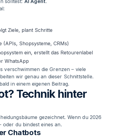
n solltest:
AI Agent
.
l:
gt Ziele, plant Schritte
e (APIs, Shopsysteme, CRMs)
hopsystem ein, erstellt das Retourenlabel
per WhatsApp
xis verschwimmen die Grenzen – viele
iten wir genau an dieser Schnittstelle.
ald in einem eigenen Beitrag.
ot? Technik hinter
scheidungsbäume gezeichnet. Wenn du 2026
 oder du bindest eines an.
er Chatbots