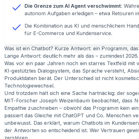
Die Grenze zum AI Agent verschwimmt
: Währe
autonom Aufgaben erledigen – etwa Retouren i
Die Kombination aus KI und menschlichem Hando
für E-Commerce und Kundenservice.
Was ist ein Chatbot? Kurze Antwort: ein Programm, das
Lange Antwort: deutlich mehr als das – zumindest 2026.
Was vor ein paar Jahren noch ein starres Textfeld mit v
KI-gestütztes Dialogsystem, das Sprache versteht, Absi
Produktdaten berät. Der Unterschied ist nicht kosmetisch
Technologiewechsel.
Und trotzdem hält sich eine Sache hartnäckig: der sog
MIT-Forscher Joseph Weizenbaum beobachtet, dass Nu
Empathie zuschrieben – obwohl das Programm kein einz
passiert das Gleiche mit ChatGPT und Co. Menschen v
unbewusst. Das erklärt, warum Chatbots im Kundenservi
der Antworten so entscheidend ist. Wer Vertrauen gewin
zerstören.