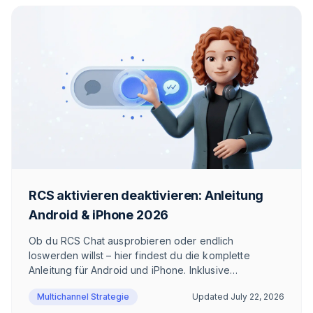
RCS aktivieren deaktivieren: Anleitung
Android & iPhone 2026
Ob du RCS Chat ausprobieren oder endlich
loswerden willst – hier findest du die komplette
Anleitung für Android und iPhone. Inklusive
Troubleshooting, Sonderfällen und ehrlicher
Multichannel Strategie
Updated
July 22, 2026
Einschätzung, wann sich RCS wirklich lohnt.