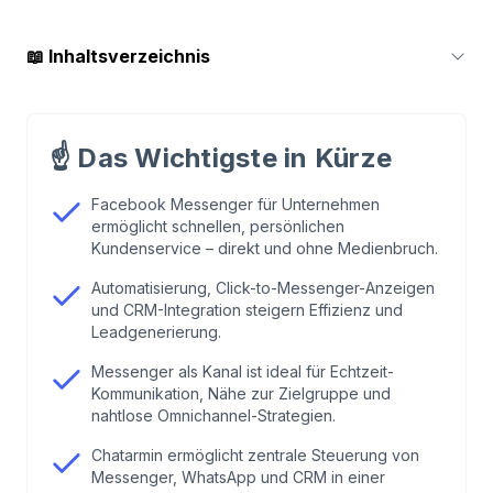
📖
Inhaltsverzeichnis
1
.
Was ist der Facebook Messenger für
Unternehmen?
☝️
Das Wichtigste in Kürze
2
.
Die wichtigsten Funktionen des Messenger
Facebook Messenger für Unternehmen
ermöglicht schnellen, persönlichen
Business Chat
Kundenservice – direkt und ohne Medienbruch.
Automatisierung, Click-to-Messenger-Anzeigen
3
.
Vorteile des Facebook Messenger für
und CRM-Integration steigern Effizienz und
Unternehmen
Leadgenerierung.
Messenger als Kanal ist ideal für Echtzeit-
4
.
Business Messenger versus privater
Kommunikation, Nähe zur Zielgruppe und
Messenger – die wichtigsten Unterschiede
nahtlose Omnichannel-Strategien.
Chatarmin ermöglicht zentrale Steuerung von
5
.
Facebook Messenger im Alltag: Use Cases &
Messenger, WhatsApp und CRM in einer