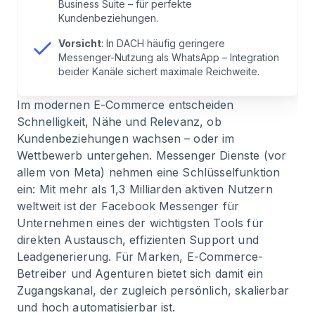
Best Practices
Business Suite – für perfekte
Kundenbeziehungen.
6
.
Einschränkungen & Herausforderungen –
Vorsicht
: In DACH häufig geringere
Facebook Messenger im DACH-Raum
Messenger-Nutzung als WhatsApp – Integration
beider Kanäle sichert maximale Reichweite.
7
.
Vergleich mit WhatsApp Business API
Im modernen E-Commerce entscheiden
Schnelligkeit, Nähe und Relevanz, ob
8
.
So startest du mit dem Facebook Messenger
Kundenbeziehungen wachsen – oder im
als Business Chat
Wettbewerb untergehen. Messenger Dienste (vor
allem von Meta) nehmen eine Schlüsselfunktion
ein: Mit mehr als 1,3 Milliarden aktiven Nutzern
9
.
Chatarmin: Omnichannel-Kommunikation
weltweit ist der Facebook Messenger für
einfach gemacht
Unternehmen eines der wichtigsten Tools für
direkten Austausch, effizienten Support und
10
.
Fazit: Messenger als Herzstück der
Leadgenerierung. Für Marken, E-Commerce-
Kundenkommunikation
Betreiber und Agenturen bietet sich damit ein
Zugangskanal, der zugleich persönlich, skalierbar
11
.
Häufig gestellte Fragen zu Facebook
und hoch automatisierbar ist.