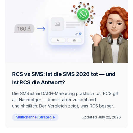
RCS vs SMS: Ist die SMS 2026 tot — und
ist RCS die Antwort?
Die SMS ist im DACH-Marketing praktisch tot, RCS gilt
als Nachfolger — kommt aber zu spät und
uneinheitlich. Der Vergleich zeigt, was RCS besser
macht als SMS, wo der Kanal trotzdem scheitert und
Multichannel Strategie
Updated
July 22, 2026
warum im DACH-E-Commerce WhatsApp gewinnt.