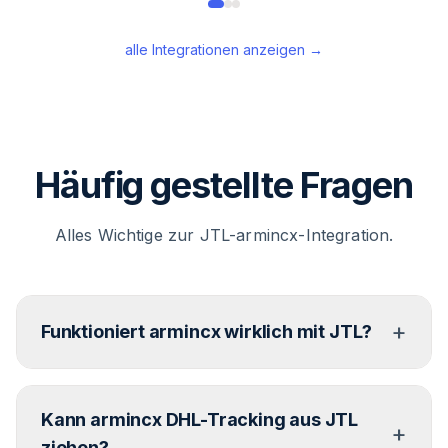
alle Integrationen anzeigen →
Häufig gestellte Fragen
Alles Wichtige zur JTL-armincx-Integration.
+
Funktioniert armincx wirklich mit JTL?
Ja. Das Chatarmin-Team hat eine eigene JTL-
Kann armincx DHL-Tracking aus JTL
Integration gebaut, speziell für JTLs eingeschränkte
+
API. Die Integration deckt Bestellstatus, Retouren,
ziehen?