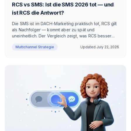
RCS vs SMS: Ist die SMS 2026 tot — und
ist RCS die Antwort?
Die SMS ist im DACH-Marketing praktisch tot, RCS gilt
als Nachfolger — kommt aber zu spät und
uneinheitlich. Der Vergleich zeigt, was RCS besser
macht als SMS, wo der Kanal trotzdem scheitert und
Multichannel Strategie
Updated
July 22, 2026
warum im DACH-E-Commerce WhatsApp gewinnt.