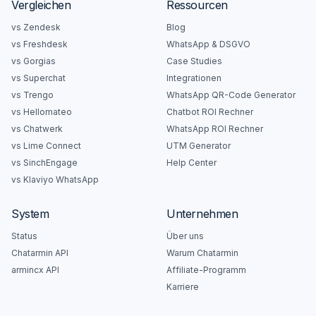
Vergleichen
Ressourcen
vs Zendesk
Blog
vs Freshdesk
WhatsApp & DSGVO
vs Gorgias
Case Studies
vs Superchat
Integrationen
vs Trengo
WhatsApp QR-Code Generator
vs Hellomateo
Chatbot ROI Rechner
vs Chatwerk
WhatsApp ROI Rechner
vs Lime Connect
UTM Generator
vs SinchEngage
Help Center
vs Klaviyo WhatsApp
System
Unternehmen
Status
Über uns
Chatarmin API
Warum Chatarmin
armincx API
Affiliate-Programm
Karriere