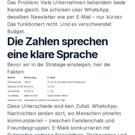
Das Problem: Viele Unternehmen behandeln beide
Kanäle gleich. Sie schicken über WhatsApp
dieselben Newsletter wie per E-Mail – nur kürzer.
Das funktioniert nicht. Und es verschwendet
Budget.
Die Zahlen sprechen
eine klare Sprache
Bevor wir in die Strategie einsteigen, hier die
Fakten:
Metrik
WhatsApp
E-Mail
Öffnungsrate
~98 %
15–25 % (oft durch MPP verfälscht)
Klickrate (CTR)
45–60 %
2–5 %
Antwortrate
35–45 %
< 1 %
Zustellung
Direkt im Chat
Spam-Ordner-Risiko
Reaktionszeit
Sekunden bis Minuten
Stunden bis Tage
Diese Unterschiede sind kein Zufall. WhatsApp-
Nachrichten landen dort, wo Menschen ohnehin
kommunizieren – zwischen Familienchats und
Freundesgruppen. E-Mails konkurrieren mit