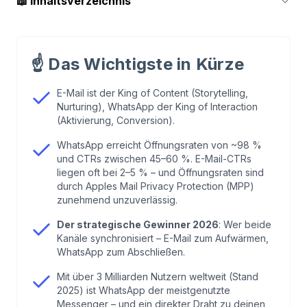
📖
Inhaltsverzeichnis
1
.
Die Debatte ist vorbei: Es geht nicht um
Entweder-oder
☝️
Das Wichtigste in Kürze
2
.
Die Zahlen sprechen eine klare Sprache
E-Mail ist der King of Content (Storytelling,
Nurturing), WhatsApp der King of Interaction
(Aktivierung, Conversion).
3
.
Das "New Normal" im WhatsApp-Marketing
WhatsApp erreicht Öffnungsraten von ~98 %
2026
und CTRs zwischen 45–60 %. E-Mail-CTRs
liegen oft bei 2–5 % – und Öffnungsraten sind
4
.
Zustellung: Wo E-Mail technisch ins
durch Apples Mail Privacy Protection (MPP)
zunehmend unzuverlässig.
Hintertreffen gerät
Der strategische Gewinner 2026
: Wer beide
Kanäle synchronisiert – E-Mail zum Aufwärmen,
5
.
Wann welcher Kanal? Die Use-Case-Matrix
WhatsApp zum Abschließen.
Mit über 3 Milliarden Nutzern weltweit (Stand
6
.
Der Hybrid-Ansatz: E-Mail wärmt auf,
2025) ist WhatsApp der meistgenutzte
WhatsApp schließt ab
Messenger – und ein direkter Draht zu deinen