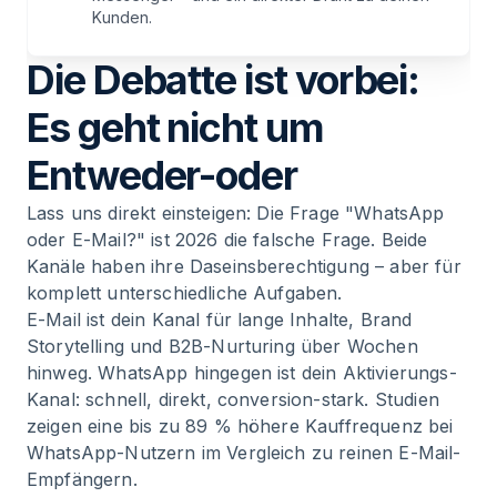
Kunden.
7
.
Technologie-Vorsprung: KI-Agenten vs. E-Mail-
Die Debatte ist vorbei:
Autoresponder
Es geht nicht um
8
.
Zero-Party Data: WhatsApp Flows als
Datengoldmine
Entweder-oder
Lass uns direkt einsteigen: Die Frage "WhatsApp
9
.
Messbarkeit: Wo E-Mail-Metriken trügen
oder E-Mail?" ist 2026 die falsche Frage. Beide
Kanäle haben ihre Daseinsberechtigung – aber für
10
.
Integration: Kein Kanal ist eine Insel
komplett unterschiedliche Aufgaben.
E-Mail ist dein Kanal für lange Inhalte, Brand
Storytelling und B2B-Nurturing über Wochen
11
.
Fazit: Synchronisiere oder verliere
hinweg. WhatsApp hingegen ist dein Aktivierungs-
Kanal: schnell, direkt, conversion-stark. Studien
12
.
FAQ: Häufig gestellte Fragen
zeigen eine bis zu 89 % höhere Kauffrequenz bei
WhatsApp-Nutzern im Vergleich zu reinen E-Mail-
Empfängern.