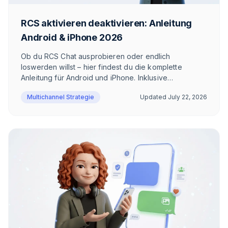
RCS aktivieren deaktivieren: Anleitung
Android & iPhone 2026
Ob du RCS Chat ausprobieren oder endlich
loswerden willst – hier findest du die komplette
Anleitung für Android und iPhone. Inklusive
Troubleshooting, Sonderfällen und ehrlicher
Multichannel Strategie
Updated
July 22, 2026
Einschätzung, wann sich RCS wirklich lohnt.