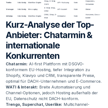
Shop, E-Mail,
Corporates,
Twilio
Vollständig
Workflow Engine
API-Nutzung
Nein
SMS
Entwickler
E-Mail, Shop,
Vonage
Vollständig
Messaging
API-basiert
Nein
Global
CRM
CRM, Shop, E-
Konzerne, Cross-
Infobip
Vollständig
Workflow Engine
Enterprise
Nein
Mail
border
Kurz-Analyse der Top-
Anbieter: Chatarmin &
internationale
Konkurrenten
Chatarmin:
AI-first Plattform mit DSGVO-
konformem EU-Hosting, tiefer Integration zu
Shopify, Klaviyo und CRM, transparente Preise,
optimal für DACH-Unternehmen und E-Commerce.
WATI & Interakt:
Breite Automatisierung und
Channel-Optionen, jedoch Hosting außerhalb der
EU, Datenschutz nicht DACH-konform.
Trengo, Superchat, Userlike:
Multichannel-