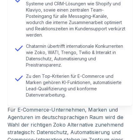
6
.
Technische Integration & Support: API,
Systeme und CRM-Lösungen wie Shopify und
Chatbots & E-Mail
Klaviyo, sowie einen zentralen Team-
Posteingang für alle Messaging-Kanäle,
wodurch die interne Zusammenarbeit optimiert
7
.
Fazit: Welche Zoko Alternative für dein
und Reaktionszeiten im Kundensupport verkürzt
Unternehmen?
werden.
Chatarmin übertrifft internationale Konkurrenten
8
.
FAQ: Häufige Fragen zur Zoko Alternative &
wie Zoko, WATI, Trengo, Twilio & Interakt in
Chatarmin
Datenschutz, Automatisierung und
Preistransparenz.
Zu den Top-Kriterien für E-Commerce und
Marken gehören KI-Funktionen, automatisierte
Lead-Qualifizierung und konforme
Datenverarbeitung.
Für E-Commerce-Unternehmen, Marken und
Agenturen im deutschsprachigen Raum wird die
Wahl der richtigen Zoko Alternative zunehmend
strategisch: Datenschutz, Automatisierung und
Commerce-Integration stehen im Zentrum einer