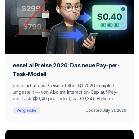
eesel.ai Preise 2026: Das neue Pay-per-
Task-Modell
eesel.ai hat das Preismodell im Q1 2026 komplett
umgestellt — von Abo mit Interaction-Cap auf Pay-
per-Task ($0,40 pro Ticket, ca. €0,34). Ehrliche
Einordnung für DACH-E-Commerce: Task-Typen,
Vergleiche
Updated
July 31, 2026
Rechenbeispiele, Enterprise-Plan, Vergleich mit
Intercom Fin und Zowie, plus die DSGVO- und
WhatsApp-Architekturfragen, die auf keiner Pricing-
Page stehen.