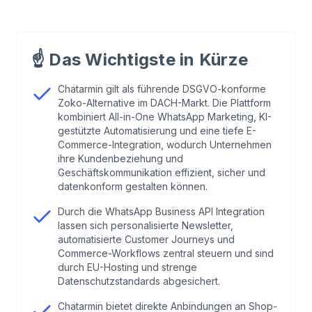
1
.
Wie unterscheiden sich Zoko Alternativen?
Anforderungen im DACH-Markt
☝️
Das Wichtigste in Kürze
2
.
WhatsApp Business API: Chancen für E-
Chatarmin gilt als führende DSGVO-konforme
Zoko-Alternative im DACH-Markt. Die Plattform
Commerce, Marken & Support
kombiniert All-in-One WhatsApp Marketing, KI-
gestützte Automatisierung und eine tiefe E-
3
.
Vergleich der führenden Zoko Alternativen für
Commerce-Integration, wodurch Unternehmen
ihre Kundenbeziehung und
WhatsApp Marketing (2024)
Geschäftskommunikation effizient, sicher und
datenkonform gestalten können.
4
.
Kurz-Analyse der Top-Anbieter: Chatarmin &
Durch die WhatsApp Business API Integration
internationale Konkurrenten
lassen sich personalisierte Newsletter,
automatisierte Customer Journeys und
Commerce-Workflows zentral steuern und sind
5
.
Warum Chatarmin als Zoko-Alternative? – Die
durch EU-Hosting und strenge
entscheidenden Vorteile
Datenschutzstandards abgesichert.
Chatarmin bietet direkte Anbindungen an Shop-