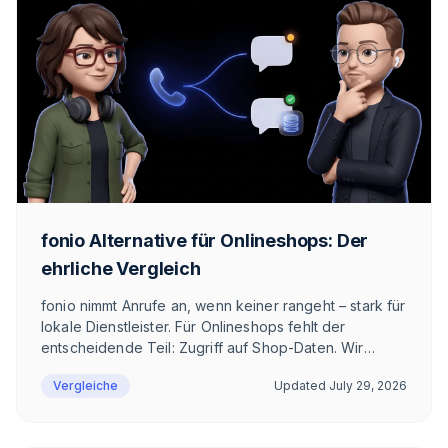
fonio Alternative für Onlineshops: Der
ehrliche Vergleich
fonio nimmt Anrufe an, wenn keiner rangeht – stark für
lokale Dienstleister. Für Onlineshops fehlt der
entscheidende Teil: Zugriff auf Shop-Daten. Wir
zeigen ehrlich, wo fonio gewinnt, wo es eng wird und
Vergleiche
Updated
July 29, 2026
was die E-Commerce-Alternative im DACH-Raum ist.