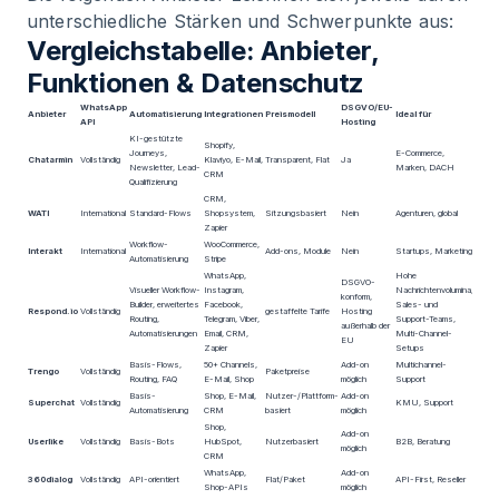
unterschiedliche Stärken und Schwerpunkte aus:
Vergleichstabelle: Anbieter,
Funktionen & Datenschutz
WhatsApp
DSGVO/EU-
Anbieter
Automatisierung
Integrationen
Preismodell
Ideal für
API
Hosting
KI-gestützte
Shopify,
Journeys,
E-Commerce,
Chatarmin
Vollständig
Klaviyo, E-Mail,
Transparent, Flat
Ja
Newsletter, Lead-
Marken, DACH
CRM
Qualifizierung
CRM,
WATI
International
Standard-Flows
Shopsystem,
Sitzungsbasiert
Nein
Agenturen, global
Zapier
Workflow-
WooCommerce,
Interakt
International
Add-ons, Module
Nein
Startups, Marketing
Automatisierung
Stripe
WhatsApp,
Hohe
DSGVO-
Visueller Workflow-
Instagram,
Nachrichtenvolumina,
konform,
Builder, erweitertes
Facebook,
Sales- und
Respond.io
Vollständig
gestaffelte Tarife
Hosting
Routing,
Telegram, Viber,
Support-Teams,
außerhalb der
Automatisierungen
Email, CRM,
Multi-Channel-
EU
Zapier
Setups
Basis-Flows,
50+ Channels,
Add-on
Multichannel-
Trengo
Vollständig
Paketpreise
Routing, FAQ
E-Mail, Shop
möglich
Support
Basis-
Shop, E-Mail,
Nutzer-/Plattform-
Add-on
Superchat
Vollständig
KMU, Support
Automatisierung
CRM
basiert
möglich
Shop,
Add-on
Userlike
Vollständig
Basis-Bots
HubSpot,
Nutzerbasiert
B2B, Beratung
möglich
CRM
WhatsApp,
Add-on
360dialog
Vollständig
API-orientiert
Flat/Paket
API-First, Reseller
Shop-APIs
möglich