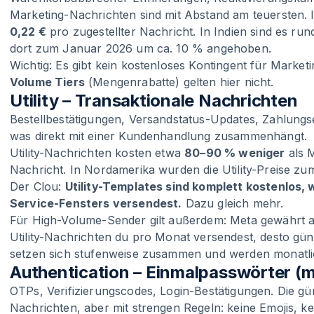
Marketing-Nachrichten sind mit Abstand am teuersten. I
0,22 €
pro zugestellter Nachricht. In Indien sind es rund
dort zum Januar 2026 um ca. 10 % angehoben.
Wichtig: Es gibt kein kostenloses Kontingent für Market
Volume Tiers
(Mengenrabatte) gelten hier nicht.
Utility – Transaktionale Nachrichten
Bestellbestätigungen, Versandstatus-Updates, Zahlungs
was direkt mit einer Kundenhandlung zusammenhängt.
Utility-Nachrichten kosten etwa
80–90 % weniger
als M
Nachricht. In Nordamerika wurden die Utility-Preise z
Der Clou:
Utility-Templates sind komplett kostenlos, 
Service-Fensters versendest.
Dazu gleich mehr.
Für High-Volume-Sender gilt außerdem: Meta gewährt 
Utility-Nachrichten du pro Monat versendest, desto güns
setzen sich stufenweise zusammen und werden monatli
Authentication – Einmalpasswörter (mi
OTPs, Verifizierungscodes, Login-Bestätigungen. Die gün
Nachrichten, aber mit strengen Regeln: keine Emojis, k