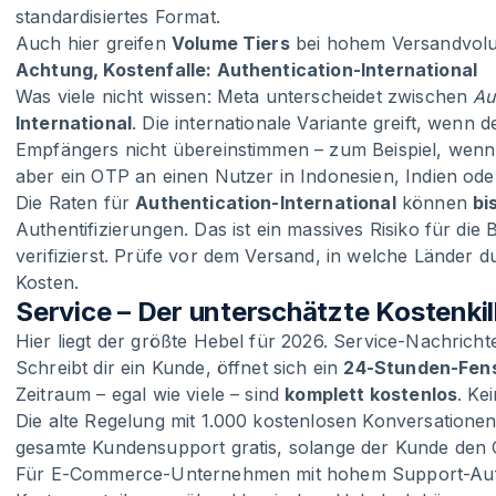
standardisiertes Format.
Auch hier greifen
Volume Tiers
bei hohem Versandvol
Achtung, Kostenfalle: Authentication-International
Was viele nicht wissen: Meta unterscheidet zwischen
Au
International
. Die internationale Variante greift, wen
Empfängers nicht übereinstimmen – zum Beispiel, wenn 
aber ein OTP an einen Nutzer in Indonesien, Indien oder
Die Raten für
Authentication-International
können
bi
Authentifizierungen. Das ist ein massives Risiko für di
verifizierst. Prüfe vor dem Versand, in welche Länder d
Kosten.
Service – Der unterschätzte Kostenkil
Hier liegt der größte Hebel für 2026. Service-Nachric
Schreibt dir ein Kunde, öffnet sich ein
24-Stunden-Fen
Zeitraum – egal wie viele – sind
komplett kostenlos
. Ke
Die alte Regelung mit 1.000 kostenlosen Konversationen 
gesamte Kundensupport gratis, solange der Kunde den C
Für E-Commerce-Unternehmen mit hohem Support-Aufk