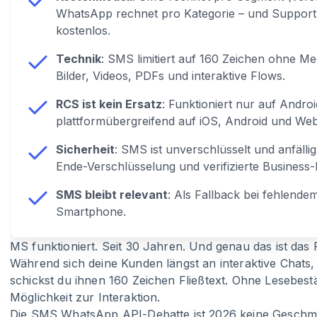
WhatsApp rechnet pro Kategorie – und Support
kostenlos.
Technik
: SMS limitiert auf 160 Zeichen ohne M
Bilder, Videos, PDFs und interaktive Flows.
RCS ist kein Ersatz
: Funktioniert nur auf Andr
plattformübergreifend auf iOS, Android und Web
Sicherheit
: SMS ist unverschlüsselt und anfäll
Ende-Verschlüsselung und verifizierte Business-P
SMS bleibt relevant
: Als Fallback bei fehlende
Smartphone.
MS funktioniert. Seit 30 Jahren. Und genau das ist das
Während sich deine Kunden längst an interaktive Chats
schickst du ihnen 160 Zeichen Fließtext. Ohne Lesebes
Möglichkeit zur Interaktion.
Die SMS WhatsApp API-Debatte ist 2026 keine Geschm