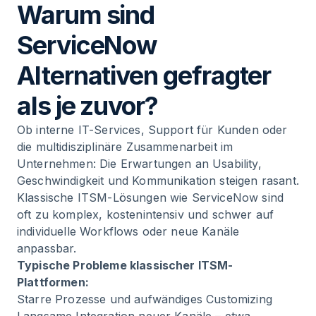
Warum sind
10
.
Best Practices: Die richtige Entscheidung
ServiceNow
treffen und erfolgreich zu ServiceNow
Alternative wechseln
Alternativen gefragter
11
.
Nutzerbewertungen im Kontext: ServiceNow
als je zuvor?
und moderne Alternativen
Ob interne IT-Services, Support für Kunden oder
die multidisziplinäre Zusammenarbeit im
12
.
Fazit: Moderne ServiceNow Alternative als
Unternehmen: Die Erwartungen an Usability,
digitaler Wachstumstreiber
Geschwindigkeit und Kommunikation steigen rasant.
Klassische ITSM-Lösungen wie ServiceNow sind
13
.
Häufig gestellte Fragen (FAQ) zu ServiceNow
oft zu komplex, kostenintensiv und schwer auf
Alternative im Praxiseinsatz
individuelle Workflows oder neue Kanäle
anpassbar.
Typische Probleme klassischer ITSM-
Plattformen:
Starre Prozesse und aufwändiges Customizing