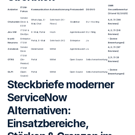
OMR
ITSM-
Anbieter
Kommunikation
Automatisierung
Preismodell
DSGVO
Gesamtbewertung
Fokus
(Stand 12/2025)
Service
WhatsApp, E-
Sehr hoch (KI-
4,8 / 5 (98
Chatarmin
Desk &
Skalierbar
EU-Hosting
Mail, Chat
Flows)
Reviews)
ESM
ITSM &
4,2 / 5 (36
Jira SM
E-Mail, Portal
Hoch
Agentenbasiert
EU-fähig
DevOps
Reviews)
Ivanti
Enterprise
– (keine
Portal, E-Mail
Sehr hoch (KI)
Enterprise
Ja
Neurons
ITSM
Bewertungen)
Service
4,2 / 5 (97
Zendesk
Omnichannel
Mittel
Agentenbasiert
Ja
Desk
Reviews)
ITSM
2,5 / 5 (6
OTRS
(On-
Portal
Mittel
Open Source
Selbstverantwortung
Reviews)
Premise)
ITSM
– (keine
GLPI
(Open
Portal
Mittel
Open Source
Selbstverantwortung
Bewertungen)
Source)
Steckbriefe moderner
ServiceNow
Alternativen:
Einsatzbereiche,