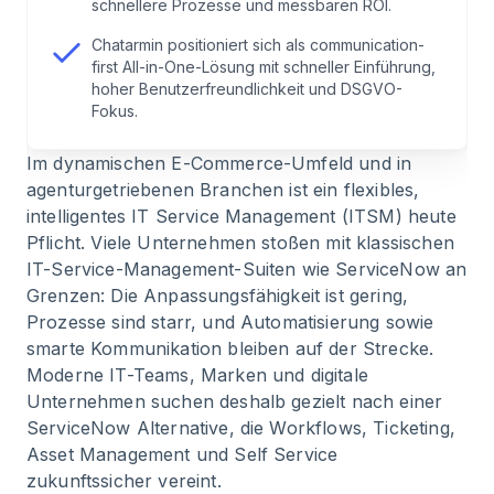
modernen ITSM-Lösungen Zeit, Kosten und
schnellere Prozesse und messbaren ROI.
Tickets reduzierst
Chatarmin positioniert sich als communication-
first All-in-One-Lösung mit schneller Einführung,
hoher Benutzerfreundlichkeit und DSGVO-
6
.
Preisstrukturen & Time-to-Value:
Fokus.
Wirtschaftlicher Nutzen, ROI & Implementierung
Im dynamischen E-Commerce-Umfeld und in
7
.
Kommunikation als Erfolgsfaktor: Warum
agenturgetriebenen Branchen ist ein flexibles,
Communication-first Automation klassische
intelligentes IT Service Management (ITSM) heute
ITSM-Suiten überholt
Pflicht. Viele Unternehmen stoßen mit klassischen
IT-Service-Management-Suiten wie ServiceNow an
Grenzen: Die Anpassungsfähigkeit ist gering,
8
.
Grenzen klassischer ITSM-Suiten – wann sich
Prozesse sind starr, und Automatisierung sowie
der Wechsel zu einer ServiceNow Alternative
smarte Kommunikation bleiben auf der Strecke.
lohnt
Moderne IT-Teams, Marken und digitale
Unternehmen suchen deshalb gezielt nach einer
9
.
Zielgruppen & Einsatzzwecke moderner
ServiceNow Alternative, die Workflows, Ticketing,
ServiceNow Alternativen: Welche Lösung passt
Asset Management und Self Service
zu deinem Unternehmen?
zukunftssicher vereint.