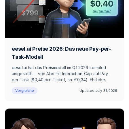
eesel.ai Preise 2026: Das neue Pay-per-
Task-Modell
eesel.ai hat das Preismodell im Q1 2026 komplett
umgestellt — von Abo mit Interaction-Cap auf Pay-
per-Task ($0,40 pro Ticket, ca. €0,34). Ehrliche
Einordnung für DACH-E-Commerce: Task-Typen,
Vergleiche
Updated
July 31, 2026
Rechenbeispiele, Enterprise-Plan, Vergleich mit
Intercom Fin und Zowie, plus die DSGVO- und
WhatsApp-Architekturfragen, die auf keiner Pricing-
Page stehen.