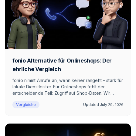
fonio Alternative für Onlineshops: Der
ehrliche Vergleich
fonio nimmt Anrufe an, wenn keiner rangeht – stark für
lokale Dienstleister. Für Onlineshops fehlt der
entscheidende Teil: Zugriff auf Shop-Daten. Wir
zeigen ehrlich, wo fonio gewinnt, wo es eng wird und
Vergleiche
Updated
July 29, 2026
was die E-Commerce-Alternative im DACH-Raum ist.