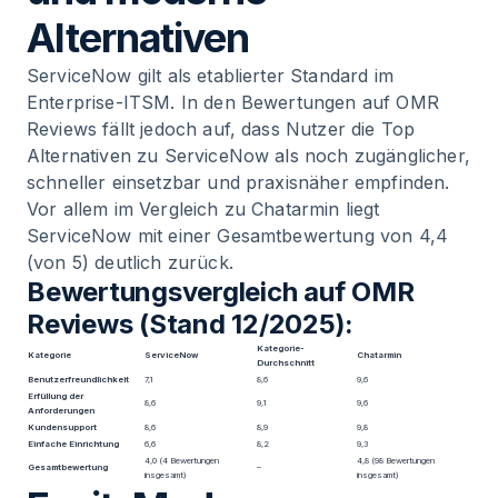
Alternativen
ServiceNow gilt als etablierter Standard im
Enterprise-ITSM. In den Bewertungen auf OMR
Reviews fällt jedoch auf, dass Nutzer die Top
Alternativen zu ServiceNow als noch zugänglicher,
schneller einsetzbar und praxisnäher empfinden.
Vor allem im Vergleich zu Chatarmin liegt
ServiceNow mit einer Gesamtbewertung von 4,4
(von 5) deutlich zurück.
Bewertungsvergleich auf OMR
Reviews (Stand 12/2025):
Kategorie-
Kategorie
ServiceNow
Chatarmin
Durchschnitt
Benutzerfreundlichkeit
7,1
8,6
9,6
Erfüllung der
8,6
9,1
9,6
Anforderungen
Kundensupport
8,6
8,9
9,8
Einfache Einrichtung
6,6
8,2
9,3
4,0 (4 Bewertungen
4,8 (98 Bewertungen
Gesamtbewertung
–
insgesamt)
insgesamt)