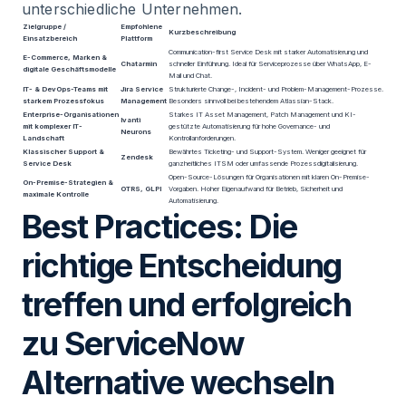
unterschiedliche Unternehmen.
Zielgruppe /
Empfohlene
Kurzbeschreibung
Einsatzbereich
Plattform
Communication-first Service Desk mit starker Automatisierung und
E-Commerce, Marken &
Chatarmin
schneller Einführung. Ideal für Serviceprozesse über WhatsApp, E-
digitale Geschäftsmodelle
Mail und Chat.
IT- & DevOps-Teams mit
Jira Service
Strukturierte Change-, Incident- und Problem-Management-Prozesse.
starkem Prozessfokus
Management
Besonders sinnvoll bei bestehendem Atlassian-Stack.
Enterprise-Organisationen
Starkes IT Asset Management, Patch Management und KI-
Ivanti
mit komplexer IT-
gestützte Automatisierung für hohe Governance- und
Neurons
Landschaft
Kontrollanforderungen.
Klassischer Support &
Bewährtes Ticketing- und Support-System. Weniger geeignet für
Zendesk
Service Desk
ganzheitliches ITSM oder umfassende Prozessdigitalisierung.
Open-Source-Lösungen für Organisationen mit klaren On-Premise-
On-Premise-Strategien &
OTRS, GLPI
Vorgaben. Hoher Eigenaufwand für Betrieb, Sicherheit und
maximale Kontrolle
Automatisierung.
Best Practices: Die
richtige Entscheidung
treffen und erfolgreich
zu ServiceNow
Alternative wechseln