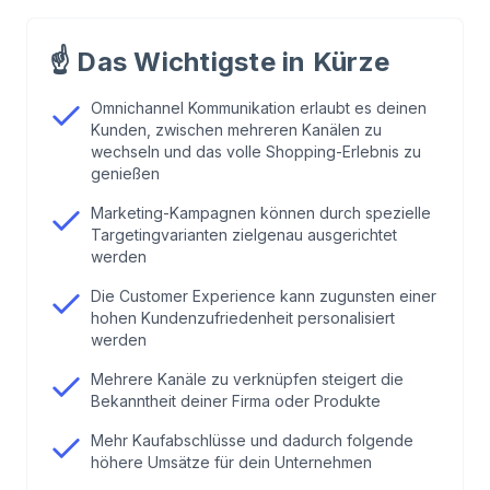
1
.
Was ist eine Omnichannel Kommunikation?
☝️
Das Wichtigste in Kürze
2
.
Alternativen: Was ist der Multi Channel Ansatz
und was versteht man unter Crosschannel?
Omnichannel Kommunikation erlaubt es deinen
Kunden, zwischen mehreren Kanälen zu
wechseln und das volle Shopping-Erlebnis zu
3
.
Braucht dein Unternehmen eine gut
genießen
aufgestellte Omnichannel Kommunikation?
Marketing-Kampagnen können durch spezielle
Targetingvarianten zielgenau ausgerichtet
4
.
Anleitung: So wendest du die Omnichannel
werden
Kommunikation bei deinem Unternehmen an
Die Customer Experience kann zugunsten einer
hohen Kundenzufriedenheit personalisiert
werden
5
.
Schrittweises Vorgehen: Auf diese Art
realisierst du den Multichannel Ansatz
Mehrere Kanäle zu verknüpfen steigert die
Bekanntheit deiner Firma oder Produkte
6
.
Welches sind die besten CRM Systeme?
Mehr Kaufabschlüsse und dadurch folgende
höhere Umsätze für dein Unternehmen