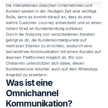
7
.
Welche Kanäle sind bei der Omnichannel
Die Interaktionen zwischen Unternehmen und
Strategie besonders empfehlenswert?
Kunden spielen in der heutigen Zeit eine wichtige
Rolle, denn es kommt darauf an, dass du eine
8
.
Wie kann der Omnichannel Ansatz dabei
wahre Customer Journey entwickelst und so einen
helfen, die Customer Experience zu optimieren?
hohen Grad an Kundenbindung aufbaust.
Durch die Nutzung von verschiedenen Kanälen
9
.
Moderne Strategie: Facettenreiches Angebot,
gelingt es dir, die Kundenkontaktpunkte auf
anstatt Kunden zur Nutzung eines bestimmten
mehreren Ebenen zu errichten, wodurch eine
Kanals zu zwingen
barrierefreie Kommunikation mit einem Kunden auf
diversen Plattformen möglich ist. Wir von
Chatarmin unterstützen dich dabei, diesen
10
.
Die besten Beispiele: Diese Unternehmen
Kundenservice mitunter auch auf dein WhatsApp
wissen, wie man auf verschiedenen Kanälen
Angebot zu erweitern.
kommuniziert!
Was ist eine
11
.
Investition in die Zukunft: Vertriebskanäle breit
Omnichannel
aufstellen wird für dich immer wichtiger
Kommunikation?