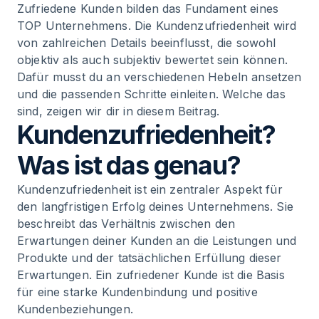
Zufriedene Kunden bilden das Fundament eines
9
.
Wertschätzung zeigen als Kundenerlebnis
TOP Unternehmens. Die Kundenzufriedenheit wird
von zahlreichen Details beeinflusst, die sowohl
10
.
Erfolgskontrolle
objektiv als auch subjektiv bewertet sein können.
Dafür musst du an verschiedenen Hebeln ansetzen
und die passenden Schritte einleiten. Welche das
11
.
Zusammenfassung
sind, zeigen wir dir in diesem Beitrag.
Kundenzufriedenheit?
12
.
Häufig gestellte Fragen
Was ist das genau?
Kundenzufriedenheit ist ein zentraler Aspekt für
den langfristigen Erfolg deines Unternehmens. Sie
beschreibt das Verhältnis zwischen den
Erwartungen deiner Kunden an die Leistungen und
Produkte und der tatsächlichen Erfüllung dieser
Erwartungen. Ein zufriedener Kunde ist die Basis
für eine starke Kundenbindung und positive
Kundenbeziehungen.