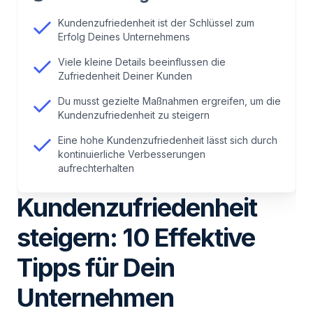
2
.
Kundenzufriedenheit? Was ist das genau?
Kundenzufriedenheit ist der Schlüssel zum
Erfolg Deines Unternehmens
3
.
Kundenzufriedenheit messen: So gehts einfach
Viele kleine Details beeinflussen die
Zufriedenheit Deiner Kunden
4
.
Kundenzufriedenheit mit Whatsapp steigern
Du musst gezielte Maßnahmen ergreifen, um die
Kundenzufriedenheit zu steigern
5
.
Analyse der Customer Journey
Eine hohe Kundenzufriedenheit lässt sich durch
kontinuierliche Verbesserungen
aufrechterhalten
6
.
Maßnahmen zur Verbesserung der
Kundenzufriedenheit
Kundenzufriedenheit
steigern: 10 Effektive
7
.
Erwartungen von Kunden übertreffen
Tipps für Dein
8
.
Kundenbeziehungen verbessern:
Unternehmen
Personalisierung der Kundenansprache