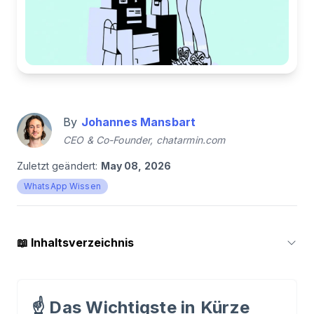
By
Johannes Mansbart
CEO & Co-Founder, chatarmin.com
Zuletzt geändert:
May 08, 2026
WhatsApp Wissen
📖
Inhaltsverzeichnis
1
.
Kundenzufriedenheit steigern: 10 Effektive
Tipps für Dein Unternehmen
☝️
Das Wichtigste in Kürze