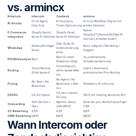
vs. armincx
Kriterium
Intercom
Zendesk
armincx
Fin AI Agent,
KI-Analytics,
AI-first, Workflow-Engine mit
KI-Ansatz
Chat-first
Ticket-Optimierung
echten Aktionen
Native
E-Commerce-
Shopify (basic),
Shopify-Panel,
Shopify/JTL/Xentral/Billbee, KI
Integration
keine KI-Aktionen
keine KI-Aktionen
storniert, erstattet, ändert
Über Suite, KI-
Kostenpflichtiger
Nativ integriert, Marketing +
WhatsApp
Automatisierung
Kanal
Support
extra
Nein (Custom
Ja, automatische
PDF/Bildanalyse
Nein
Endpoints nötig)
Schadenserkennung
Chronologisch,
Smart Routing
Intent + Sentiment,
Routing
skills-based (Add-
(Chat-basiert)
automatisches Prio-Routing
on)
Per Agent + Per
Per Seat + Per
Pricing
Resolution + Add-
Paketpreis, KI inklusive
Resolution
ons
US, kein natives
DSGVO
US, EU-Option
100 % EU-Hosting, deutsche AVV
EU-only
Self-Service +
Agentur-Setup
Done-for-you, deutschsprachiger
Onboarding
Docs
(20k–40k €)
CSM
G2-Bewertung
4,5/5
4,3/5
4,9/5
OMR-Bewertung
8,9/10
8,8/10
9,6/10
Wann Intercom oder