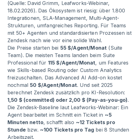
(Quelle: David Grimm, Leafworks-Webinar,
18.02.2026). Das Ökosystem ist riesig: über 1.800
Integrationen, SLA-Management, Multi-Agent-
Strukturen, umfangreiches Reporting. Für Teams
mit 50+ Agenten und standardisierten Prozessen ist
Zendesk nach wie vor eine solide Wahl.
Die Preise starten bei
55 $/Agent/Monat
(Suite
Team). Die meisten Teams landen beim Suite
Professional für
115 $/Agent/Monat
, um Features
wie Skills-based Routing oder Custom Analytics
freizuschalten. Das Advanced AI Add-on kostet
nochmal
50 $/Agent/Monat
. Und seit 2025
berechnet Zendesk zusätzlich pro KI-Resolution:
1,50 $ (committed) oder 2,00 $ (Pay-as-you-go)
.
Die Zendesk-Baseline laut Leafworks-Webinar: Ein
Agent bearbeitet im Schnitt ein Ticket in
~5
Minuten netto
, schafft also
~12 Tickets pro
Stunde
bzw.
~100 Tickets pro Tag
bei 8 Stunden
Arbeitszeit.