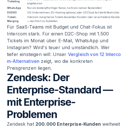
Ticketing
angebaut an
WhatsApp
Nur als kostenpflichtiger Kanal, nicht als nativer Bestandteil
DSGVO
US-Unternehmen, EU-Hosting optional, aber US Cloud Act bleibt Restrisiko
Ticket-
Intercom mergt keine Tickets desselben Kunden über verschiedene Kanäle
Merging
— das führt zu Dubletten
Für SaaS-Teams mit Budget und Chat-Fokus ist
Intercom stark. Für einen D2C-Shop mit 1.500
Tickets im Monat über E-Mail, WhatsApp und
Instagram? Wird's teuer und umständlich. Wer
tiefer einsteigen will: Unser
Vergleich von 12 Interco
m-Alternativen
zeigt, wo die konkreten
Preisgrenzen liegen.
Zendesk: Der
Enterprise-Standard —
mit Enterprise-
Problemen
Zendesk hat
200.000 Enterprise-Kunden
weltweit