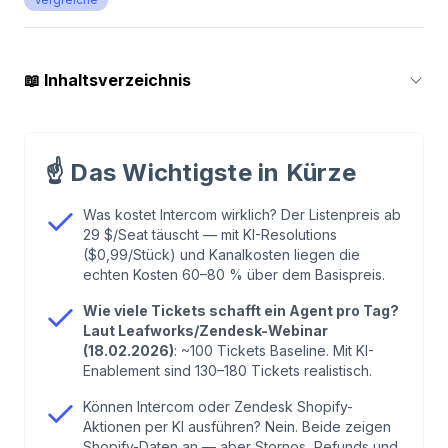
📖
Inhaltsverzeichnis
1
.
Intercom: Stark im Chat, teuer beim Skalieren
☝️
Das Wichtigste in Kürze
2
.
Zendesk: Der Enterprise-Standard — mit
Enterprise-Problemen
Was kostet Intercom wirklich? Der Listenpreis ab
29 $/Seat täuscht — mit KI-Resolutions
($0,99/Stück) und Kanalkosten liegen die
3
.
Die echte Frage: Was braucht dein E-
echten Kosten 60–80 % über dem Basispreis.
Commerce wirklich?
Wie viele Tickets schafft ein Agent pro Tag?
Laut Leafworks/Zendesk-Webinar
4
.
armincx: Gebaut für E-Commerce, nicht
(18.02.2026)
: ~100 Tickets Baseline. Mit KI-
Enablement sind 130–180 Tickets realistisch.
nachträglich angepasst
Können Intercom oder Zendesk Shopify-
Aktionen per KI ausführen? Nein. Beide zeigen
5
.
Preisvergleich: Was du wirklich zahlst
Shopify-Daten an — aber Stornos, Refunds und