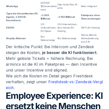
0,03–0,10
Über Suite-Plan, KI
WhatsApp
$/Conversation
Nativ integriert
extra
extra
Typische Gesamtkosten (10
~2.800
Paketpreis ohne
Agents, 2.000 KI-
~2.150 $/Monat
$/Monat
Überraschungen
Resolutions)
US-
US-Unternehmen,
DSGVO
Unternehmen,
kein natives EU-
100 % EU-Hosting
EU-Option
Hosting
Storno, Refund,
Nur
Shopify-Aktionen
Nur Datenanzeige
Adressänderung
Datenanzeige
durch KI
Der kritische Punkt: Bei Intercom und Zendesk
steigen die Kosten,
je besser die KI funktioniert
.
Mehr gelöste Tickets = höhere Rechnung. Bei
armincx ist die KI im Paketpreis — dein Incentive
und unser Incentive sind aligned.
Wie sich die Kosten im Detail gegen Freshdesk
verhalten, zeigt unser
Freshdesk-vs-Zendesk-Vergl
eich
.
Employee Experience: KI
ersetzt keine Menschen