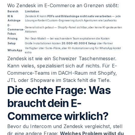
Wo Zendesk im E-Commerce an Grenzen stößt:
Bereich
Limitation
KI &
Zendesk KI kann
PDFs und Bildanhänge nicht nativ verarbeiten
— jede
Anhänge
Lösung erfordert Custom-Engineering durch Agenturen wie Leafworks
E-
Generalistisch gebaut — Shopify-Panel sichtbar, aber keine KI-gesteuerten
Commerce-
Aktionen
Fokus
Pricing
Per-Seat-Modell — bei wachsendem Team explodieren die Kosten
Setup
Große Installationen kosten
20.000–40.000 € Setup
über Partner
Verfügbar über Suite-Pläne, aber KI-Automatisierung für WhatsApp kostet
WhatsApp
extra
Zendesk ist wie ein Schweizer Taschenmesser.
Kann vieles, spezialisiert sich auf nichts. Für E-
Commerce-Teams im DACH-Raum mit Shopify,
JTL oder Shopware im Stack fehlt die Tiefe.
Die echte Frage: Was
braucht dein E-
Commerce wirklich?
Bevor du Intercom und Zendesk vergleichst, stell
dir eine andere Frage:
Welches Problem willst du