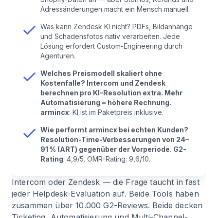
Adressänderungen macht ein Mensch manuell.
6
.
Employee Experience: KI ersetzt keine
Was kann Zendesk KI nicht? PDFs, Bildanhänge
Menschen — sie macht sie besser
und Schadensfotos nativ verarbeiten. Jede
Lösung erfordert Custom-Engineering durch
Agenturen.
7
.
Vergleichstabelle: Intercom vs. Zendesk vs.
armincx
Welches Preismodell skaliert ohne
Kostenfalle? Intercom und Zendesk
berechnen pro KI-Resolution extra. Mehr
8
.
Wann Intercom oder Zendesk die richtige Wahl
Automatisierung = höhere Rechnung.
ist
armincx
: KI ist im Paketpreis inklusive.
Wie performt armincx bei echten Kunden?
9
.
FAQ: Intercom vs Zendesk im E-Commerce
Resolution-Time-Verbesserungen von 24–
91 % (ART) gegenüber der Vorperiode. G2-
Rating
: 4,9/5. OMR-Rating: 9,6/10.
10
.
Fazit: Die Helpdesk-Landschaft hat sich
verändert
Intercom oder Zendesk — die Frage taucht in fast
jeder Helpdesk-Evaluation auf. Beide Tools haben
zusammen über 10.000 G2-Reviews. Beide decken
Ticketing, Automatisierung und Multi-Channel-