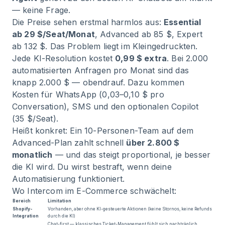
— keine Frage.
Die Preise sehen erstmal harmlos aus:
Essential
ab 29 $/Seat/Monat
, Advanced ab 85 $, Expert
ab 132 $. Das Problem liegt im Kleingedruckten.
Jede KI-Resolution kostet
0,99 $ extra
. Bei 2.000
automatisierten Anfragen pro Monat sind das
knapp 2.000 $ — obendrauf. Dazu kommen
Kosten für WhatsApp (0,03–0,10 $ pro
Conversation), SMS und den optionalen Copilot
(35 $/Seat).
Heißt konkret: Ein 10-Personen-Team auf dem
Advanced-Plan zahlt schnell
über 2.800 $
monatlich
— und das steigt proportional, je besser
die KI wird. Du wirst bestraft, wenn deine
Automatisierung funktioniert.
Wo Intercom im E-Commerce schwächelt:
Bereich
Limitation
Shopify-
Vorhanden, aber ohne KI-gesteuerte Aktionen (keine Stornos, keine Refunds
Integration
durch die KI)
Chat-first — klassisches Ticket-Management fühlt sich nachträglich