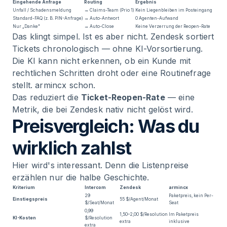
Eingehende Anfrage
Routing
Ergebnis
Unfall / Schadensmeldung
→ Claims-Team (Prio 1)
Kein Liegenbleiben im Posteingang
Standard-FAQ (z. B. PIN-Anfrage)
→ Auto-Antwort
0 Agenten-Aufwand
Nur „Danke"
→ Auto-Close
Keine Verzerrung der Reopen-Rate
Das klingt simpel. Ist es aber nicht. Zendesk sortiert
Tickets chronologisch — ohne KI-Vorsortierung.
Die KI kann nicht erkennen, ob ein Kunde mit
rechtlichen Schritten droht oder eine Routinefrage
stellt. armincx schon.
Das reduziert die
Ticket-Reopen-Rate
— eine
Metrik, die bei Zendesk nativ nicht gelöst wird.
Preisvergleich: Was du
wirklich zahlst
Hier wird's interessant. Denn die Listenpreise
erzählen nur die halbe Geschichte.
Kriterium
Intercom
Zendesk
armincx
29
Paketpreis, kein Per-
Einstiegspreis
55 $/Agent/Monat
$/Seat/Monat
Seat
0,99
1,50–2,00 $/Resolution
Im Paketpreis
KI-Kosten
$/Resolution
extra
inklusive
extra