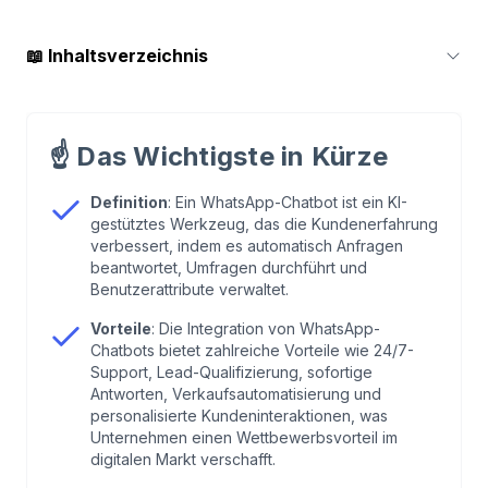
📖
Inhaltsverzeichnis
1
.
Was ist ein WhatsApp-Chatbot?
☝️
Das Wichtigste in Kürze
2
.
Wie funktioniert ein WhatsApp-Chatbot?
Definition
: Ein WhatsApp-Chatbot ist ein KI-
gestütztes Werkzeug, das die Kundenerfahrung
3
.
Bedeutung des WhatsApp-Chatbots
verbessert, indem es automatisch Anfragen
beantwortet, Umfragen durchführt und
Benutzerattribute verwaltet.
4
.
Möglichkeiten zur Nutzung von WhatsApp-
Chatbots zur Kundenbindung
Vorteile
: Die Integration von WhatsApp-
Chatbots bietet zahlreiche Vorteile wie 24/7-
Support, Lead-Qualifizierung, sofortige
5
.
Vorteile von WhatsApp-Chatbots
Antworten, Verkaufsautomatisierung und
personalisierte Kundeninteraktionen, was
Unternehmen einen Wettbewerbsvorteil im
6
.
Wie erstellt man ein WhastApp Bot?
digitalen Markt verschafft.