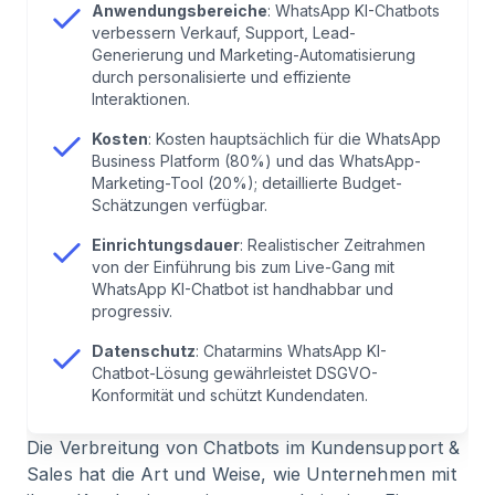
Anwendungsbereiche
: WhatsApp KI-Chatbots
7
.
WhatsApp KI Chatbot Kosten: So viel kostet
verbessern Verkauf, Support, Lead-
deine WhatsApp KI
Generierung und Marketing-Automatisierung
durch personalisierte und effiziente
Interaktionen.
8
.
WhatsApp KI Chatbot: So lange bis zur
WhatsApp-KI für dein Unternehmen
Kosten
: Kosten hauptsächlich für die WhatsApp
Business Platform (80%) und das WhatsApp-
Marketing-Tool (20%); detaillierte Budget-
9
.
BONUS: DSGVO-Konformität deines
Schätzungen verfügbar.
WhatsApp-KI-Chatbot
Einrichtungsdauer
: Realistischer Zeitrahmen
von der Einführung bis zum Live-Gang mit
WhatsApp KI-Chatbot ist handhabbar und
progressiv.
Datenschutz
: Chatarmins WhatsApp KI-
Chatbot-Lösung gewährleistet DSGVO-
Konformität und schützt Kundendaten.
Die Verbreitung von
Chatbots im Kundensupport
&
Sales hat die Art und Weise, wie Unternehmen mit