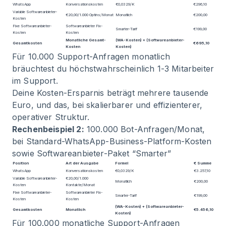
WhatsApp
Konversationskosten
€0,0329/K
€296,10
Variable Softwareanbieter-
€20,00/1.000 Optins/Monat
Monatlich
€200,00
Kosten
Fixe Softwareanbieter-
Softwareanbieter Fix-
Smarter-Tarif
€199,00
Kosten
Kosten
Monatliche Gesamt-
(WA-Kosten) + (Softwareanbieter-
Gesamtkosten
€695,10
Kosten
Kosten)
Für 10.000 Support-Anfragen monatlich
bräuchtest du höchstwahrscheinlich 1-3 Mitarbeiter
im Support.
Deine Kosten-Ersparnis beträgt mehrere tausende
Euro, und das, bei skalierbarer und effizienterer,
operativer Struktur.
Rechenbeispiel 2:
100.000 Bot-Anfragen/Monat,
bei Standard-WhatsApp-Business-Platform-Kosten
sowie Softwareanbieter-Paket “Smarter”
Position
Art der Ausgabe
Formel
€ Summe
WhatsApp
Konversationskosten
€0,0329/K
€3.257,10
Variable Softwareanbieter-
€20,00/1.000
Monatlich
€200,00
Kosten
Kontakte/Monat
Fixe Softwareanbieter-
Softwareanbieter Fix-
Smarter-Tarif
€199,00
Kosten
Kosten
(WA-Kosten) + (Softwareanbieter-
Gesamtkosten
Monatlich
€5.456,10
Kosten)
Für 100.000 monatliche Support-Anfragen