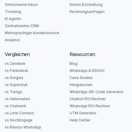
Omnichannel Inbox
Storno & Erstattung
Ticketing
Rechnungsanfragen
KI Agents
Zentralisiertes CRM
Mehrsprachiger Kundenservice
Analytics
Vergleichen
Ressourcen
vs Zendesk
Blog
vs Freshdesk
WhatsApp & DSGVO
vs Gorgias
Case Studies
vs Superchat
Integrationen
vs Trengo
WhatsApp QR-Code Generator
vs Hellomateo
Chatbot ROI Rechner
vs Chatwerk
WhatsApp ROI Rechner
vs Lime Connect
UTM Generator
vs SinchEngage
Help Center
vs Klaviyo WhatsApp