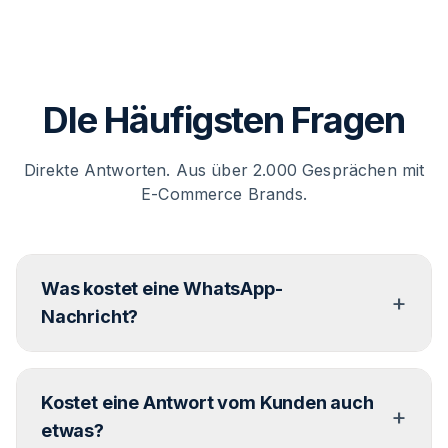
DIe Häufigsten Fragen
Direkte Antworten. Aus über 2.000 Gesprächen mit
E-Commerce Brands.
Was kostet eine WhatsApp-
+
Nachricht?
Marketing-Nachricht in DE: ca. 11 Cent. AT/CH: ca.
Kostet eine Antwort vom Kunden auch
5 Cent. Utility (z.B. Versandupdate): ca. 5 Cent.
+
Service-Nachrichten, die der Kunde selbst startet:
etwas?