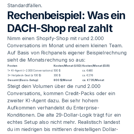
Standardfällen.
Rechenbeispiel: Was ein
DACH-Shop real zahlt
Nimm einen Shopify-Shop mit rund 2.000
Conversations im Monat und einem kleinen Team.
Auf Basis von Richpanels eigener Beispielrechnung
sieht die Monatsrechnung so aus:
Posten
Kosten/Monat (USD)
Kosten/Monat (EUR)
1× KI-Agent (~2.000 Conversations)
500 $
ca. €460
3× Helpdesk-Seat (à 100 $)
300 $
ca. €276
Gesamt (Basis-Setup)
800 $/Monat
ca. €735/Monat
Steigt dein Volumen über die rund 2.000
Conversations, kommen Credit-Packs oder ein
zweiter KI-Agent dazu. Bei sehr hohem
Aufkommen verhandelst du Enterprise-
Konditionen. Die alte 29-Dollar-Logik trägt für ein
echtes Setup also nicht mehr. Realistisch landest
du im niedrigen bis mittleren dreistelligen Dollar-