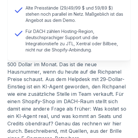
Alte Preisstände (29/49/99 $ und 59/89 $)
7
.
Seat-Logik, Volumen-Logik und die
stehen noch parallel im Netz. Maßgeblich ist das
unsichtbaren Kosten
Angebot aus dem Demo.
Für DACH zählen Hosting-Region,
8
.
Für wen Richpanel passt, und für wen nicht
deutschsprachiger Support und die
Integrationstiefe zu JTL, Xentral oder Billbee,
nicht nur die Shopify-Anbindung.
9
.
Fazit: Die 29 Dollar sind Geschichte
500 Dollar im Monat. Das ist die neue
Hausnummer, wenn du heute auf die Richpanel
10
.
Häufige Fragen zu Richpanel Preisen
Preise schaust. Aus dem Helpdesk mit 29-Dollar-
Einstieg ist ein KI-Agent geworden, den Richpanel
wie eine zusätzliche Stelle im Team verkauft. Für
einen Shopify-Shop im DACH-Raum stellt sich
damit eine andere Frage als früher: Was kostet so
ein KI-Agent real, und was kommt an Seats und
Credits obendrauf? Genau das rechnen wir hier
durch. Beschreibend, mit Quellen, aus der Brille