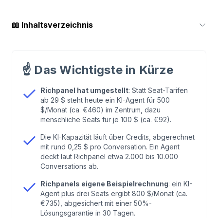
📖
Inhaltsverzeichnis
1
.
Was Richpanel aktuell kostet
☝️
Das Wichtigste in Kürze
2
.
Vom 29-Dollar-Seat zum KI-Agenten: Was sich
geändert hat
Richpanel hat umgestellt
: Statt Seat-Tarifen
ab 29 $ steht heute ein KI-Agent für 500
$/Monat (ca. €460) im Zentrum, dazu
3
.
Self-Service-Portal und Add-ons im Blick
menschliche Seats für je 100 $ (ca. €92).
Die KI-Kapazität läuft über Credits, abgerechnet
4
.
Rechenbeispiel: Was ein DACH-Shop real zahlt
mit rund 0,25 $ pro Conversation. Ein Agent
deckt laut Richpanel etwa 2.000 bis 10.000
Conversations ab.
5
.
Was Nutzer berichten
Richpanels eigene Beispielrechnung
: ein KI-
Agent plus drei Seats ergibt 800 $/Monat (ca.
6
.
Richpanel aus DACH-Sicht: DSGVO, Hosting,
€735), abgesichert mit einer 50%-
Sprache
Lösungsgarantie in 30 Tagen.