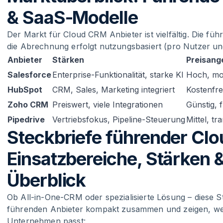
& SaaS-Modelle
Der Markt für Cloud CRM Anbieter ist vielfältig. Die f
die Abrechnung erfolgt nutzungsbasiert (pro Nutzer u
Anbieter
Stärken
Preisang
Salesforce
Enterprise-Funktionalität, starke KI
Hoch, mo
HubSpot
CRM, Sales, Marketing integriert
Kostenfre
Zoho CRM
Preiswert, viele Integrationen
Günstig, f
Pipedrive
Vertriebsfokus, Pipeline-Steuerung
Mittel, tr
Steckbriefe führender Cl
Einsatzbereiche, Stärken 
Überblick
Ob All-in-One-CRM oder spezialisierte Lösung – diese S
führenden Anbieter kompakt zusammen und zeigen, w
Unternehmen passt: