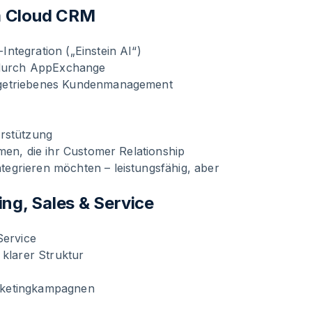
im Cloud CRM
ntegration („Einstein AI“)
t durch AppExchange
engetriebenes Kundenmanagement
erstützung
men, die ihr Customer Relationship
egrieren möchten – leistungsfähig, aber
ng, Sales & Service
Service
 klarer Struktur
rketingkampagnen