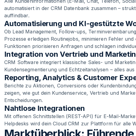
Alle Kundeninformationen (E-Mail, Chat, Telefon, Soc
automatisiert in der CRM Datenbank zusammen – struktur
auffindbar.
Automatisierung und KI-gestützte W
Ob Lead Management, Follow-ups, Terminvereinbarung
Prozesse erledigen Routinejobs, minimieren Fehler und 
Funktionen priorisieren Anfragen und schlagen individ
Integration von Vertrieb und Marketi
CRM Software integriert klassische Sales- und Marketi
Kundensegmentierung und Echtzeitanalysen – alles aus
Reporting, Analytics & Customer Exp
Berichte zu Aktionen, Conversions oder Kundenbindung 
zeigen, wie gut dein Kundenservice, Vertrieb und Market
Entscheidungen.
Nahtlose Integrationen
Mit offenen Schnittstellen (REST-API) für E-Mail-Mark
Helpdesks wird dein Cloud CRM zur Plattform für alle
Marktüberblick: Führende