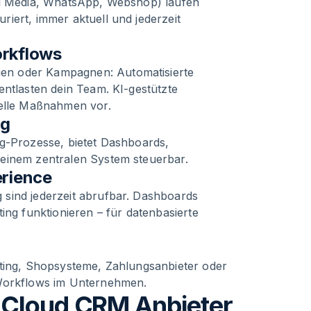
ial Media, WhatsApp, Webshop) laufen
iert, immer aktuell und jederzeit
orkflows
en oder Kampagnen: Automatisierte
entlasten dein Team. KI-gestützte
uelle Maßnahmen vor.
ng
ng-Prozesse, bietet Dashboards,
 einem zentralen System steuerbar.
erience
sind jederzeit abrufbar. Dashboards
ing funktionieren – für datenbasierte
eting, Shopsysteme, Zahlungsanbieter oder
 Workflows im Unternehmen.
 Cloud CRM Anbieter