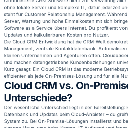
Cloudbasierte CRM Software dient zur Verwaltung all
ohne lokale Server und komplexe IT, dafür jederzeit u
steht für Customer Relationship Management. Währen
Server, Wartung und hohe Einmalkosten mit sich bringen
Software as a Service übers Internet. Du profitierst vo
Updates und kalkulierbaren Kosten pro Nutzer.
Die Cloud CRM Entwicklung hat die CRM-Welt demokrati
Management, zentrale Kontaktdatenbank, Automatisier
kleinen Unternehmen und Agenturen offen. Cloudbasie
und machen datengetriebene Kundenbeziehungen univer
Kurz gesagt: Ein Cloud CRM ist das moderne Betriebss
effizienter als jede On-Premises-Lösung und für alle Nu
Cloud CRM vs. On-Premise
Unterschiede?
Der wesentliche Unterschied liegt in der Bereitstellung
Datenbank und Updates beim Cloud-Anbieter – du greif
System zu. Bei On-Premise-Lösungen installierst und be