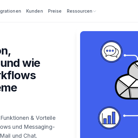
egrationen
Kunden
Preise
Ressourcen
on,
 und wie
rkflows
eme
Funktionen & Vorteile
flows und Messaging-
Mail und Chat.