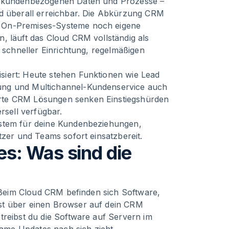
er kundenbezogenen Daten und Prozesse –
nd überall erreichbar. Die Abkürzung CRM
d On-Premises-Systeme noch eigene
, läuft das Cloud CRM vollständig als
n schneller Einrichtung, regelmäßigen
siert: Heute stehen Funktionen wie Lead
ung und Multichannel-Kundenservice auch
rte CRM Lösungen senken Einstiegshürden
sell verfügbar.
ystem für deine Kundenbeziehungen,
tzer und Teams sofort einsatzbereit.
s: Was sind die
: Beim Cloud CRM befinden sich Software,
st über einen Browser auf dein CRM
treibst du die Software auf Servern im