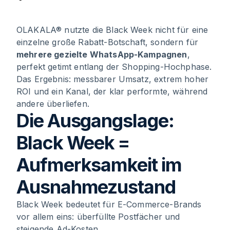
1
.
Die Ausgangslage: Black Week =
OLAKALA® nutzte die Black Week nicht für eine
Aufmerksamkeit im Ausnahmezustand
einzelne große Rabatt-Botschaft, sondern für
mehrere gezielte WhatsApp-Kampagnen
,
perfekt getimt entlang der Shopping-Hochphase.
2
.
Die Strategie: Mehrere Kampagnen statt
Das Ergebnis: messbarer Umsatz, extrem hoher
eines großen Schusses
ROI und ein Kanal, der klar performte, während
andere überliefen.
3
.
Die Ergebnisse: Wenn Relevanz auf
Die Ausgangslage:
Reichweite trifft
Black Week =
4
.
Warum das funktioniert hat
Aufmerksamkeit im
5
.
Fazit: Black Week kann profitabel sein –
Ausnahmezustand
wenn der Kanal stimmt
Black Week bedeutet für E-Commerce-Brands
vor allem eins: überfüllte Postfächer und
steigende Ad-Kosten.