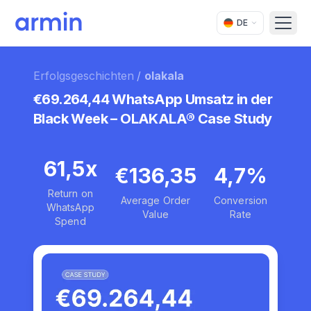
DE
Open
Erfolgsgeschichten
/
olakala
€69.264,44 WhatsApp Umsatz in der
Black Week – OLAKALA® Case Study
61,5x
€136,35
4,7%
Return on
Average Order
Conversion
WhatsApp
Value
Rate
Spend