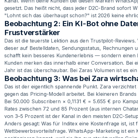
Kanal. Wenn deine Kunden bei diesen Marken WhatsApp 
gesetzt. Das heißt nicht, dass jeder D2C-Brand sofort 
"Lohnt sich das überhaupt schon?" ist 2026 keine ehrl
Beobachtung 2: Ein KI-Bot ohne Dat
Frustverstärker
Das ist die teuerste Lektion aus den Trustpilot-Reviews
dieser auf Bestelldaten, Sendungsstatus, Rechnungen 
schafft kein besseres Kundenerlebnis — sondern einen 
Kunden merken das innerhalb einer Conversation. Bei 
Jahr ist das überschaubar. Bei Zaras Volumen ist es ei
Beobachtung 3: Was bei Zara wirtschaft
Das ist der eigentlich spannende Punkt. Zara verzichte
gegen das Pricing-Modell arbeitet. Bei kleineren Brands
Bei 50.000 Subscribern × 0,1131 € = 5.655 € pro Kamp
Rates zwischen 72 und 85 Prozent (aus internen Chat
von 3–5 Prozent ist der Kanal in den meisten D2C-Setups
Anders gesagt: Was für Inditex eine Kostenfrage ist, ist
Wettbewerbsvorteilsfrage. WhatsApp-Marketing ist ein 