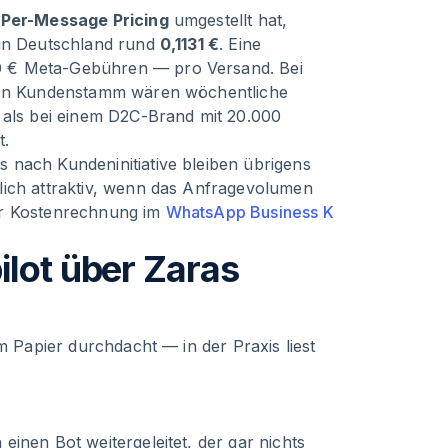
f
Per-Message Pricing
umgestellt hat,
 in Deutschland rund
0,1131 €
. Eine
0 € Meta-Gebühren — pro Versand. Bei
iven Kundenstamm wären wöchentliche
 als bei einem D2C-Brand mit 20.000
t.
 nach Kundeninitiative bleiben übrigens
lich attraktiv, wenn das Anfragevolumen
ur Kostenrechnung im
WhatsApp Business K
ilot über Zaras
m Papier durchdacht — in der Praxis liest
inen Bot weitergeleitet, der gar nichts