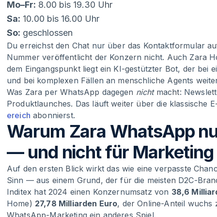
Mo–Fr:
8.00 bis 19.30 Uhr
Sa:
10.00 bis 16.00 Uhr
So:
geschlossen
Du erreichst den Chat nur über das Kontaktformular a
Nummer veröffentlicht der Konzern nicht. Auch Zara Ho
dem Eingangspunkt liegt ein KI-gestützter Bot, der bei
und bei komplexen Fällen an menschliche Agents weiterl
Was Zara per WhatsApp dagegen
nicht
macht: Newslett
Produktlaunches. Das läuft weiter über die klassische E-
ereich
abonnierst.
Warum Zara WhatsApp nur 
— und nicht für Marketing
Auf den ersten Blick wirkt das wie eine verpasste Cha
Sinn — aus einem Grund, der für die meisten D2C-Brands
Inditex hat 2024 einen Konzernumsatz von
38,6 Millia
Home)
27,78 Milliarden Euro
, der Online-Anteil wuchs 
WhatsApp-Marketing ein anderes Spiel.