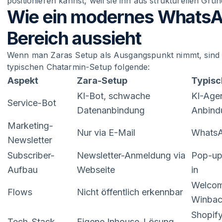
positionieren kannst, weil sie ihn aus strukturellen Grün
Wie ein modernes WhatsA
Bereich aussieht
Wenn man Zaras Setup als Ausgangspunkt nimmt, sind d
typischen Chatarmin-Setup folgende:
Aspekt
Zara-Setup
Typisc
KI-Bot, schwache
KI-Agen
Service-Bot
Datenanbindung
Anbind
Marketing-
Nur via E-Mail
WhatsA
Newsletter
Subscriber-
Newsletter-Anmeldung via
Pop-up
Aufbau
Webseite
in
Welcom
Flows
Nicht öffentlich erkennbar
Winbac
Shopify
Tech-Stack
Eigene Inhouse-Lösung