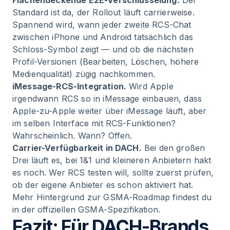
Flächendeckende E2E-Verschlüsselung.
Der
Standard ist da, der Rollout läuft carrierweise.
Spannend wird, wann jeder zweite RCS-Chat
zwischen iPhone und Android tatsächlich das
Schloss-Symbol zeigt — und ob die nächsten
Profil-Versionen (Bearbeiten, Löschen, höhere
Medienqualität) zügig nachkommen.
iMessage-RCS-Integration.
Wird Apple
irgendwann RCS so in iMessage einbauen, dass
Apple-zu-Apple weiter über iMessage läuft, aber
im selben Interface mit RCS-Funktionen?
Wahrscheinlich. Wann? Offen.
Carrier-Verfügbarkeit in DACH.
Bei den großen
Drei läuft es, bei 1&1 und kleineren Anbietern hakt
es noch. Wer RCS testen will, sollte zuerst prüfen,
ob der eigene Anbieter es schon aktiviert hat.
Mehr Hintergrund zur GSMA-Roadmap findest du
in der offiziellen GSMA-Spezifikation.
Fazit: Für DACH-Brands