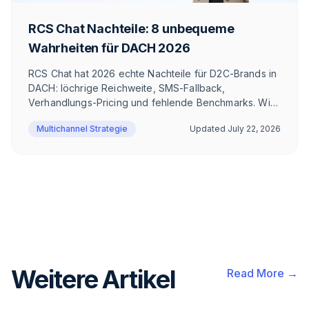
RCS Chat Nachteile: 8 unbequeme
Wahrheiten für DACH 2026
RCS Chat hat 2026 echte Nachteile für D2C-Brands in
DACH: löchrige Reichweite, SMS-Fallback,
Verhandlungs-Pricing und fehlende Benchmarks. Wir
ordnen 8 Punkte ehrlich ein – und zeigen, wo
Multichannel Strategie
Updated
July 22, 2026
WhatsApp gewinnt.
Weitere Artikel
Read More →