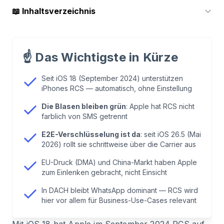
📖
Inhaltsverzeichnis
1
.
Warum Apple RCS 10 Jahre blockiert hat
☝️
Das Wichtigste in Kürze
2
.
Was Apple wirklich umgestimmt hat: EU-Druck
Seit iOS 18 (September 2024) unterstützen
iPhones RCS — automatisch, ohne Einstellung
3
.
Was sich jetzt auf deinem iPhone ändert
Die Blasen bleiben grün
: Apple hat RCS nicht
farblich von SMS getrennt
4
.
Was sich NICHT ändert: Die Blasen bleiben
grün
E2E-Verschlüsselung ist da
: seit iOS 26.5 (Mai
2026) rollt sie schrittweise über die Carrier aus
5
.
Warum das in DACH trotzdem fast niemanden
EU-Druck (DMA) und China-Markt haben Apple
zum Einlenken gebracht, nicht Einsicht
interessiert
In DACH bleibt WhatsApp dominant — RCS wird
hier vor allem für Business-Use-Cases relevant
6
.
RCS Business Messaging: Wo es für
Unternehmen interessant wird