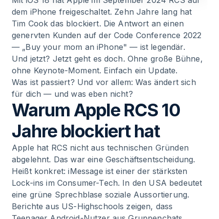
Mit iOS 18 hat Apple im September 2024 RCS auf
dem iPhone freigeschaltet. Zehn Jahre lang hat
7
.
Was als Nächstes kommt
Tim Cook das blockiert. Die Antwort an einen
genervten Kunden auf der Code Conference 2022
8
.
Fazit: Für DACH-Brands ändert RCS auf dem
— „Buy your mom an iPhone" — ist legendär.
iPhone wenig — noch
Und jetzt? Jetzt geht es doch. Ohne große Bühne,
ohne Keynote-Moment. Einfach ein Update.
Was ist passiert? Und vor allem: Was ändert sich
9
.
FAQ
für dich — und was eben nicht?
Warum Apple RCS 10
Jahre blockiert hat
Apple hat RCS nicht aus technischen Gründen
abgelehnt. Das war eine Geschäftsentscheidung.
Heißt konkret: iMessage ist einer der stärksten
Lock-ins im Consumer-Tech. In den USA bedeutet
eine grüne Sprechblase soziale Aussortierung.
Berichte aus US-Highschools zeigen, dass
Teenager Android-Nutzer aus Gruppenchats