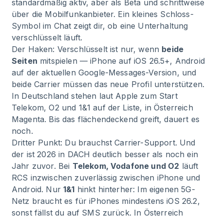
standardmäßig aktiv, aber als Beta und schrittweise
über die Mobilfunkanbieter. Ein kleines Schloss-
Symbol im Chat zeigt dir, ob eine Unterhaltung
verschlüsselt läuft.
Der Haken: Verschlüsselt ist nur, wenn
beide
Seiten
mitspielen — iPhone auf iOS 26.5+, Android
auf der aktuellen Google-Messages-Version, und
beide Carrier müssen das neue Profil unterstützen.
In Deutschland stehen laut Apple zum Start
Telekom, O2 und 1&1 auf der Liste, in Österreich
Magenta. Bis das flächendeckend greift, dauert es
noch.
Dritter Punkt: Du brauchst Carrier-Support. Und
der ist 2026 in DACH deutlich besser als noch ein
Jahr zuvor. Bei
Telekom, Vodafone und O2
läuft
RCS inzwischen zuverlässig zwischen iPhone und
Android. Nur
1&1
hinkt hinterher: Im eigenen 5G-
Netz braucht es für iPhones mindestens iOS 26.2,
sonst fällst du auf SMS zurück. In Österreich