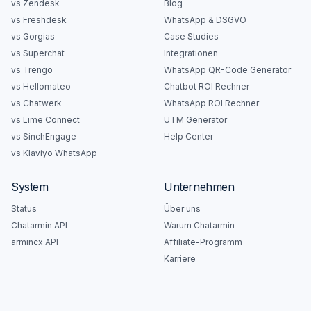
vs Zendesk
Blog
vs Freshdesk
WhatsApp & DSGVO
vs Gorgias
Case Studies
vs Superchat
Integrationen
vs Trengo
WhatsApp QR-Code Generator
vs Hellomateo
Chatbot ROI Rechner
vs Chatwerk
WhatsApp ROI Rechner
vs Lime Connect
UTM Generator
vs SinchEngage
Help Center
vs Klaviyo WhatsApp
System
Unternehmen
Status
Über uns
Chatarmin API
Warum Chatarmin
armincx API
Affiliate-Programm
Karriere