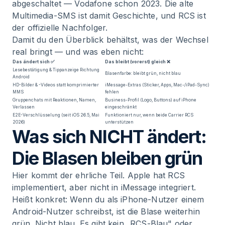
abgeschaltet — Vodafone schon 2023. Die alte
Multimedia-SMS ist damit Geschichte, und RCS ist
der offizielle Nachfolger.
Damit du den Überblick behältst, was der Wechsel
real bringt — und was eben nicht:
Das ändert sich ✅
Das bleibt (vorerst) gleich ❌
Lesebestätigung & Tippanzeige Richtung
Blasenfarbe: bleibt grün, nicht blau
Android
HD-Bilder & -Videos statt komprimierter
iMessage-Extras (Sticker, Apps, Mac-/iPad-Sync)
MMS
fehlen
Gruppenchats mit Reaktionen, Namen,
Business-Profil (Logo, Buttons) auf iPhone
Verlassen
eingeschränkt
E2E-Verschlüsselung (seit iOS 26.5, Mai
Funktioniert nur, wenn beide Carrier RCS
2026)
unterstützen
Was sich NICHT ändert:
Die Blasen bleiben grün
Hier kommt der ehrliche Teil. Apple hat RCS
implementiert, aber nicht in iMessage integriert.
Heißt konkret: Wenn du als iPhone-Nutzer einem
Android-Nutzer schreibst, ist die Blase weiterhin
grün. Nicht blau. Es gibt kein „RCS-Blau" oder