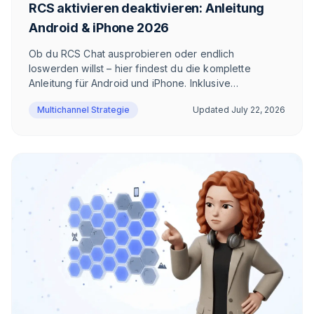
RCS aktivieren deaktivieren: Anleitung
Android & iPhone 2026
Ob du RCS Chat ausprobieren oder endlich
loswerden willst – hier findest du die komplette
Anleitung für Android und iPhone. Inklusive
Troubleshooting, Sonderfällen und ehrlicher
Multichannel Strategie
Updated
July 22, 2026
Einschätzung, wann sich RCS wirklich lohnt.