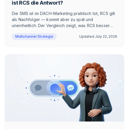
ist RCS die Antwort?
Die SMS ist im DACH-Marketing praktisch tot, RCS gilt
als Nachfolger — kommt aber zu spät und
uneinheitlich. Der Vergleich zeigt, was RCS besser
macht als SMS, wo der Kanal trotzdem scheitert und
Multichannel Strategie
Updated
July 22, 2026
warum im DACH-E-Commerce WhatsApp gewinnt.