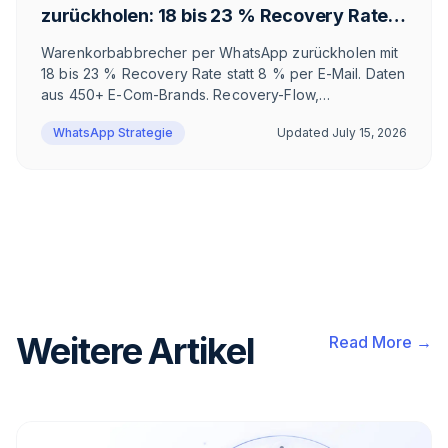
zurückholen: 18 bis 23 % Recovery Rate
statt 8 % per E-Mail
Warenkorbabbrecher per WhatsApp zurückholen mit
18 bis 23 % Recovery Rate statt 8 % per E-Mail. Daten
aus 450+ E-Com-Brands. Recovery-Flow,
Integrationen für Shopify und Klaviyo, ROI-Rechnung
WhatsApp Strategie
Updated
July 15, 2026
und ehrliche Grenzen, wann sich der Aufwand nicht
lohnt.
Weitere Artikel
Read More →