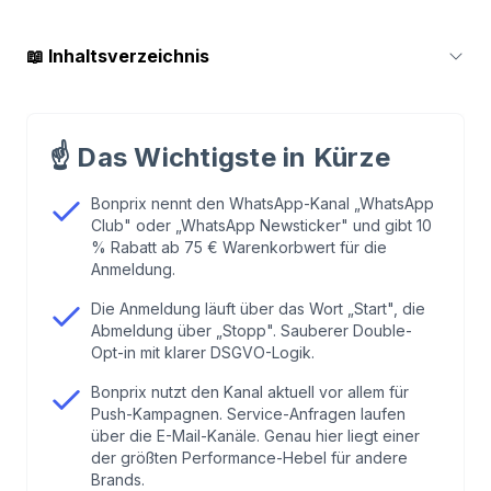
📖
Inhaltsverzeichnis
1
.
Wer ist Bonprix und warum WhatsApp?
☝️
Das Wichtigste in Kürze
2
.
So funktioniert der Bonprix WhatsApp Club
Schritt für Schritt
Bonprix nennt den WhatsApp-Kanal „WhatsApp
Club" oder „WhatsApp Newsticker" und gibt 10
% Rabatt ab 75 € Warenkorbwert für die
3
.
Drei Dinge, die du dir vom Bonprix Setup
Anmeldung.
abschauen kannst
Die Anmeldung läuft über das Wort „Start", die
Abmeldung über „Stopp". Sauberer Double-
4
.
Wo Bonprix WhatsApp Hebel offen lässt
Opt-in mit klarer DSGVO-Logik.
Bonprix nutzt den Kanal aktuell vor allem für
5
.
Bonprix WhatsApp vs. Snocks WhatsApp im
Push-Kampagnen. Service-Anfragen laufen
über die E-Mail-Kanäle. Genau hier liegt einer
Direktvergleich
der größten Performance-Hebel für andere
Brands.