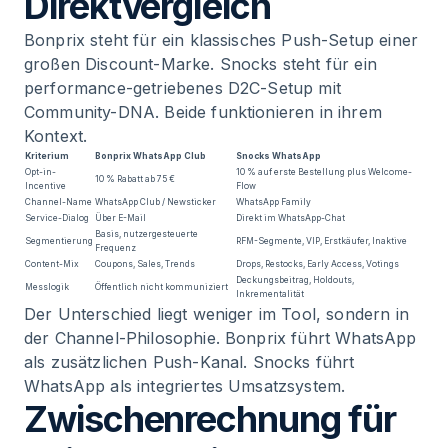
Direktvergleich
Bonprix steht für ein klassisches Push-Setup einer
großen Discount-Marke. Snocks steht für ein
performance-getriebenes D2C-Setup mit
Community-DNA. Beide funktionieren in ihrem
Kontext.
Kriterium
Bonprix WhatsApp Club
Snocks WhatsApp
Opt-in-
10 % auf erste Bestellung plus Welcome-
10 % Rabatt ab 75 €
Incentive
Flow
Channel-Name
WhatsApp Club / Newsticker
WhatsApp Family
Service-Dialog
Über E-Mail
Direkt im WhatsApp-Chat
Basis, nutzergesteuerte
Segmentierung
RFM-Segmente, VIP, Erstkäufer, Inaktive
Frequenz
Content-Mix
Coupons, Sales, Trends
Drops, Restocks, Early Access, Votings
Deckungsbeitrag, Holdouts,
Messlogik
Öffentlich nicht kommuniziert
Inkrementalität
Der Unterschied liegt weniger im Tool, sondern in
der Channel-Philosophie. Bonprix führt WhatsApp
als zusätzlichen Push-Kanal. Snocks führt
WhatsApp als integriertes Umsatzsystem.
Zwischenrechnung für