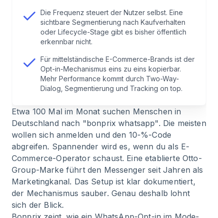
6
.
Zwischenrechnung für deinen 5-Mio-Shop
Die Frequenz steuert der Nutzer selbst. Eine
sichtbare Segmentierung nach Kaufverhalten
7
.
Was du operativ brauchst
oder Lifecycle-Stage gibt es bisher öffentlich
erkennbar nicht.
8
.
Dein 30/60/90-Plan: Bonprix-Setup plus die
Für mittelständische E-Commerce-Brands ist der
Opt-in-Mechanismus eins zu eins kopierbar.
fehlenden Hebel
Mehr Performance kommt durch Two-Way-
Dialog, Segmentierung und Tracking on top.
9
.
Fazit: Bonprix als guter Startpunkt für deinen
WhatsApp-Channel
Etwa 100 Mal im Monat suchen Menschen in
Deutschland nach "bonprix whatsapp". Die meisten
wollen sich anmelden und den 10-%-Code
10
.
Häufig gestellte Fragen zu Bonprix WhatsApp
abgreifen. Spannender wird es, wenn du als E-
Commerce-Operator schaust. Eine etablierte Otto-
Group-Marke führt den Messenger seit Jahren als
Marketingkanal. Das Setup ist klar dokumentiert,
der Mechanismus sauber. Genau deshalb lohnt
sich der Blick.
Bonprix zeigt, wie ein WhatsApp-Opt-in im Mode-