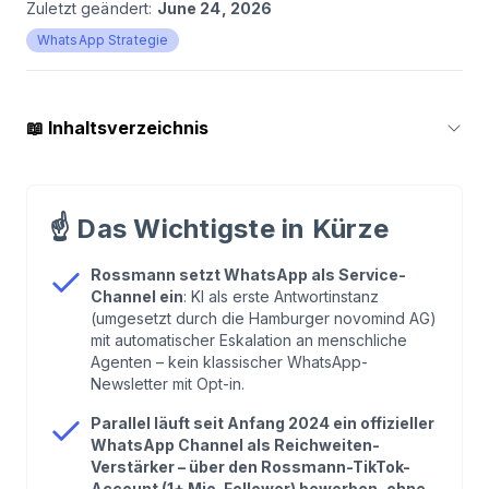
Zuletzt geändert:
June 24, 2026
WhatsApp Strategie
📖
Inhaltsverzeichnis
1
.
Wer Rossmann ist – und warum das
WhatsApp-Setup zur Größe passt
☝️
Das Wichtigste in Kürze
2
.
Rossmann WhatsApp Kundenservice: KI als
Rossmann setzt WhatsApp als Service-
Channel ein
: KI als erste Antwortinstanz
erste Antwortinstanz
(umgesetzt durch die Hamburger novomind AG)
mit automatischer Eskalation an menschliche
3
.
Der Rossmann WhatsApp Channel: Reichweite
Agenten – kein klassischer WhatsApp-
Newsletter mit Opt-in.
ohne Newsletter-Liste
Parallel läuft seit Anfang 2024 ein offizieller
WhatsApp Channel als Reichweiten-
4
.
Use Cases bei Rossmann: Vom Schulbuch bis
Verstärker – über den Rossmann-TikTok-
zur Babywelt
Account (1+ Mio. Follower) beworben, ohne