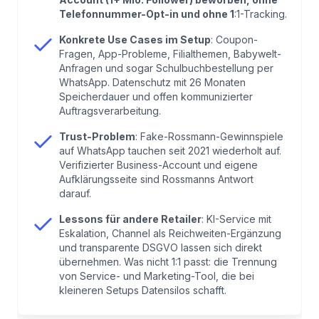
Telefonnummer-Opt-in und ohne 1
:1-Tracking.
5
.
Datenschutz und DSGVO: Rossmanns
Konkrete Use Cases im Setup
: Coupon-
WhatsApp-Setup im Detail
Fragen, App-Probleme, Filialthemen, Babywelt-
Anfragen und sogar Schulbuchbestellung per
WhatsApp. Datenschutz mit 26 Monaten
6
.
Fake-Rossmann-Gewinnspiele: Das Trust-
Speicherdauer und offen kommunizierter
Problem von Marken-WhatsApp
Auftragsverarbeitung.
Trust-Problem
: Fake-Rossmann-Gewinnspiele
7
.
Was am Rossmann-Setup funktioniert – und
auf WhatsApp tauchen seit 2021 wiederholt auf.
wo Grenzen sind
Verifizierter Business-Account und eigene
Aufklärungsseite sind Rossmanns Antwort
darauf.
8
.
Was andere Retailer von Rossmann
übernehmen können
Lessons für andere Retailer
: KI-Service mit
Eskalation, Channel als Reichweiten-Ergänzung
und transparente DSGVO lassen sich direkt
9
.
Wann das Rossmann-Modell für deine Brand
übernehmen. Was nicht 1:1 passt: die Trennung
passt – und wann nicht
von Service- und Marketing-Tool, die bei
kleineren Setups Datensilos schafft.
10
.
Fazit: Rossmann WhatsApp ist solide gebaut –