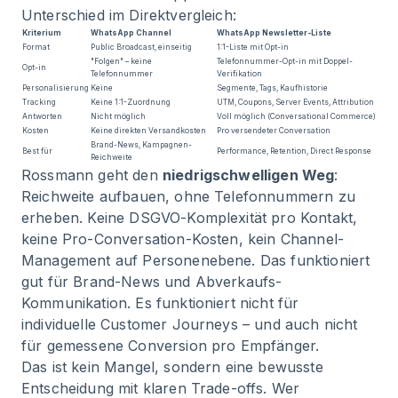
Unterschied im Direktvergleich:
Kriterium
WhatsApp Channel
WhatsApp Newsletter-Liste
Format
Public Broadcast, einseitig
1:1-Liste mit Opt-in
"Folgen" – keine
Telefonnummer-Opt-in mit Doppel-
Opt-in
Telefonnummer
Verifikation
Personalisierung
Keine
Segmente, Tags, Kaufhistorie
Tracking
Keine 1:1-Zuordnung
UTM, Coupons, Server Events, Attribution
Antworten
Nicht möglich
Voll möglich (Conversational Commerce)
Kosten
Keine direkten Versandkosten
Pro versendeter Conversation
Brand-News, Kampagnen-
Best für
Performance, Retention, Direct Response
Reichweite
Rossmann geht den
niedrigschwelligen Weg
:
Reichweite aufbauen, ohne Telefonnummern zu
erheben. Keine DSGVO-Komplexität pro Kontakt,
keine Pro-Conversation-Kosten, kein Channel-
Management auf Personenebene. Das funktioniert
gut für Brand-News und Abverkaufs-
Kommunikation. Es funktioniert nicht für
individuelle Customer Journeys – und auch nicht
für gemessene Conversion pro Empfänger.
Das ist kein Mangel, sondern eine bewusste
Entscheidung mit klaren Trade-offs. Wer