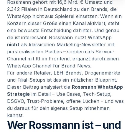
Rossmann gehört mit 16,6 Mrd. € Umsatz und
mit bewusster Strategie-Wahl
2.342 Filialen in Deutschland zu den Brands, die
WhatsApp nicht aus Spielerei einsetzen. Wenn ein
11
.
Häufig gestellte Fragen zur Rossmann
Konzern dieser Größe einen Kanal aktiviert, steht
WhatsApp Strategie
eine bewusste Entscheidung dahinter. Und genau
die ist interessant: Rossmann nutzt WhatsApp
nicht
als klassischen Marketing-Newsletter mit
personalisierten Pushes – sondern als Service-
Channel mit KI im Frontend, ergänzt durch einen
WhatsApp Channel für Brand-News.
Für andere Retailer, LEH-Brands, Drogeriemärkte
und Filial-Setups ist das ein nützlicher Blueprint.
Dieser Beitrag analysiert die
Rossmann WhatsApp
Strategie
im Detail – Use Cases, Tech-Setup,
DSGVO, Trust-Probleme, offene Lücken – und was
du daraus für dein eigenes Setup mitnehmen
kannst.
Wer Rossmann ist – und