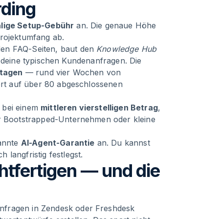
ding
lige Setup-Gebühr
an. Die genaue Höhe
Projektumfang ab.
den FAQ-Seiten, baut den
Knowledge Hub
auf deine typischen Kundenanfragen. Die
stagen
— rund vier Wochen von
iert auf über 80 abgeschlossenen
 bei einem
mittleren vierstelligen Betrag
,
ür Bootstrapped-Unternehmen oder kleine
nannte
AI-Agent-Garantie
an. Du kannst
langfristig festlegst.
chtfertigen — und die
nfragen in Zendesk oder Freshdesk