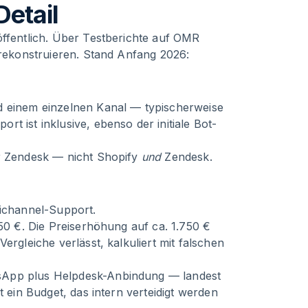
Detail
öffentlich. Über Testberichte auf OMR
 rekonstruieren. Stand Anfang 2026:
d einem einzelnen Kanal — typischerweise
t ist inklusive, ebenso der initiale Bot-
r Zendesk — nicht Shopify
und
Zendesk.
ichannel-Support.
250 €. Die Preiserhöhung auf ca. 1.750 €
Vergleiche verlässt, kalkuliert mit falschen
sApp plus Helpdesk-Anbindung — landest
t ein Budget, das intern verteidigt werden