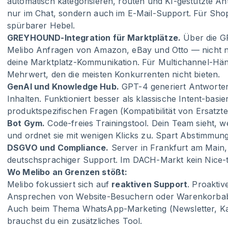
automatisch kategorisieren, routen und KI-gestützte Ant
nur im Chat, sondern auch im E-Mail-Support. Für Sh
spürbarer Hebel.
GREYHOUND-Integration für Marktplätze.
Über die G
Melibo Anfragen von Amazon, eBay und Otto — nicht n
deine Marktplatz-Kommunikation. Für Multichannel-Hä
Mehrwert, den die meisten Konkurrenten nicht bieten.
GenAI und Knowledge Hub.
GPT-4 generiert Antworte
Inhalten. Funktioniert besser als klassische Intent-bas
produktspezifischen Fragen (Kompatibilität von Ersatzt
Bot Gym.
Code-freies Trainingstool. Dein Team sieht, w
und ordnet sie mit wenigen Klicks zu. Spart Abstimmung
DSGVO und Compliance.
Server in Frankfurt am Main, 
deutschsprachiger Support. Im DACH-Markt kein Nice-t
Wo Melibo an Grenzen stößt:
Melibo fokussiert sich auf
reaktiven Support
. Proakti
Ansprechen von Website-Besuchern oder Warenkorbabbr
Auch beim Thema WhatsApp-Marketing (Newsletter, 
brauchst du ein zusätzliches Tool.