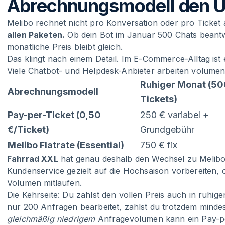
Abrechnungsmodell den U
Melibo rechnet nicht pro Konversation oder pro Ticket 
allen Paketen.
Ob dein Bot im Januar 500 Chats beantw
monatliche Preis bleibt gleich.
Das klingt nach einem Detail. Im E-Commerce-Alltag ist 
Viele Chatbot- und Helpdesk-Anbieter arbeiten volumen
Ruhiger Monat (5
Abrechnungsmodell
Tickets)
Pay-per-Ticket (0,50
250 € variabel +
€/Ticket)
Grundgebühr
Melibo Flatrate (Essential)
750 € fix
Fahrrad XXL
hat genau deshalb den Wechsel zu Melibo 
Kundenservice gezielt auf die Hochsaison vorbereiten, 
Volumen mitlaufen.
Die Kehrseite: Du zahlst den vollen Preis auch in ruh
nur 200 Anfragen bearbeitet, zahlst du trotzdem mind
gleichmäßig niedrigem
Anfragevolumen kann ein Pay-pe