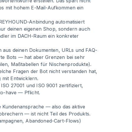
wortentwürfe erstellen. Das spart nicht
ops mit hohem E-Mail-Aufkommen ein
REYHOUND-Anbindung automatisiert
ur deinen eigenen Shop, sondern auch
ndler im DACH-Raum ein konkreter
n aus deinen Dokumenten, URLs und FAQ-
ierte Bots — hat aber Grenzen bei sehr
eilen, Maßtabellen für Nischenprodukte).
elche Fragen der Bot nicht verstanden hat,
 mit Entwicklern.
ISO 27001 und ISO 9001 zertifiziert,
o-have — Pflicht.
ve Kundenansprache — also das aktive
echern — ist nicht Teil des Produkts.
Kampagnen, Abandoned-Cart-Flows)