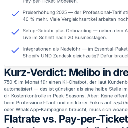
Pay-per-Ticket-Modellen.
Preiserhöhung 2025 — der Professional-Tarif sti
40 % mehr. Viele Vergleichsartikel arbeiten noch
Setup-Gebühr plus Onboarding — neben dem Abo
Live im Schnitt nach 20 Businesstagen.
Integrationen als Nadelöhr — im Essential-Pake
Shopify UND Zendesk gleichzeitig? Dafür brauch
Kurz-Verdict: Melibo in dr
750 € im Monat für einen KI-Chatbot, der laut Kundenb
automatisiert — das ist günstiger als eine halbe Stelle 
dir Kostenkontrolle in Peak-Seasons. Aber: Keine öffen
beim Professional-Tarif und ein klarer Fokus auf
reakti
oder WhatsApp-Kampagnen braucht, muss sich woand
Flatrate vs. Pay-per-Tick