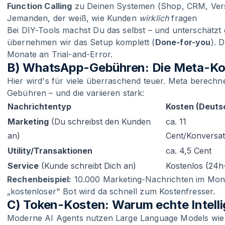
Function Calling
zu Deinen Systemen (Shop, CRM, Ver
Jemanden, der weiß, wie Kunden
wirklich
fragen
Bei DIY-Tools machst Du das selbst – und unterschätzt
übernehmen wir das Setup komplett (
Done-for-you
). 
Monate an Trial-and-Error.
B) WhatsApp-Gebühren: Die Meta-Kos
Hier wird's für viele überraschend teuer. Meta berech
Gebühren – und die variieren stark:
Nachrichtentyp
Kosten (Deuts
Marketing
(Du schreibst den Kunden
ca. 11
an)
Cent/Konversat
Utility/Transaktionen
ca. 4,5 Cent
Service
(Kunde schreibt Dich an)
Kostenlos (24h
Rechenbeispiel:
10.000 Marketing-Nachrichten im Mo
„kostenloser" Bot wird da schnell zum Kostenfresser.
C) Token-Kosten: Warum echte Intelli
Moderne AI Agents nutzen Large Language Models wie 