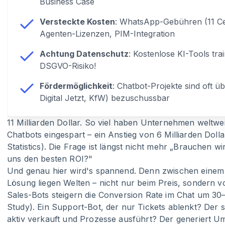
Business Case
Versteckte Kosten
: WhatsApp-Gebühren (11 Ce
Agenten-Lizenzen, PIM-Integration
Achtung Datenschutz
: Kostenlose KI-Tools tr
DSGVO-Risiko!
Fördermöglichkeit
: Chatbot-Projekte sind oft üb
Digital Jetzt, KfW) bezuschussbar
11 Milliarden Dollar. So viel haben Unternehmen weltwe
Chatbots eingespart – ein Anstieg von 6 Milliarden Dolla
Statistics). Die Frage ist längst nicht mehr „Brauchen w
uns den besten ROI?"
Und genau hier wird's spannend. Denn zwischen einem
Lösung liegen Welten – nicht nur beim Preis, sondern vo
Sales-Bots steigern die Conversion Rate im Chat um 3
Study). Ein Support-Bot, der nur Tickets ablenkt? Der 
aktiv verkauft und Prozesse ausführt? Der generiert U