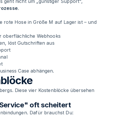
Es geht nicht um „günstiger Support",
rozesse
.
ie rote Hose in Größe M auf Lager ist – und
nur oberflächliche Webhooks
en, löst Gutschriften aus
pport
anal
et
 Business Case abhängen.
nblöcke
isbergs. Diese vier Kostenblöcke übersehen
ervice" oft scheitert
e Anbindungen. Dafür brauchst Du: