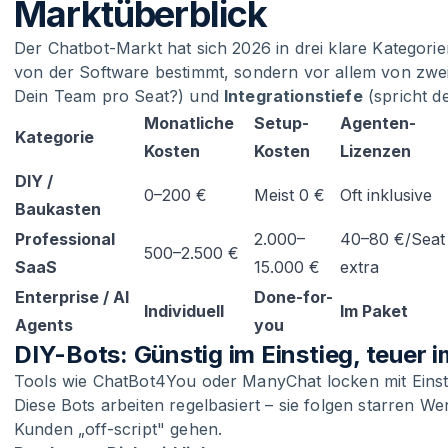
Marktüberblick
Der Chatbot-Markt hat sich 2026 in drei klare Kategorien
von der Software bestimmt, sondern vor allem von zwe
Dein Team pro Seat?) und
Integrationstiefe
(spricht de
Monatliche
Setup-
Agenten-
Kategorie
Kosten
Kosten
Lizenzen
DIY /
0–200 €
Meist 0 €
Oft inklusive
Baukasten
Professional
2.000–
40–80 €/Seat
500–2.500 €
SaaS
15.000 €
extra
Enterprise / AI
Done-for-
Individuell
Im Paket
Agents
you
DIY-Bots: Günstig im Einstieg, teuer i
Tools wie ChatBot4You oder ManyChat locken mit Einst
Diese Bots arbeiten regelbasiert – sie folgen starren 
Kunden „off-script" gehen.