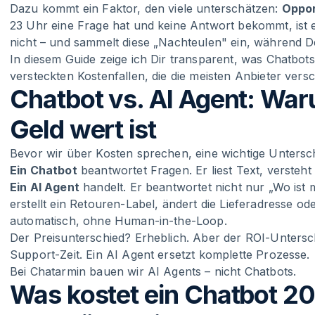
Dazu kommt ein Faktor, den viele unterschätzen:
Oppor
23 Uhr eine Frage hat und keine Antwort bekommt, ist e
nicht – und sammelt diese „Nachteulen" ein, während D
In diesem Guide zeige ich Dir transparent, was Chatbots
versteckten Kostenfallen, die die meisten Anbieter vers
Chatbot vs. AI Agent: Wa
Geld wert ist
Bevor wir über Kosten sprechen, eine wichtige Untersc
Ein Chatbot
beantwortet Fragen. Er liest Text, versteht
Ein AI Agent
handelt. Er beantwortet nicht nur „Wo ist 
erstellt ein Retouren-Label, ändert die Lieferadresse oder
automatisch, ohne Human-in-the-Loop.
Der Preisunterschied? Erheblich. Aber der ROI-Untersc
Support-Zeit. Ein AI Agent ersetzt komplette Prozesse.
Bei Chatarmin bauen wir AI Agents – nicht Chatbots.
Was kostet ein Chatbot 2