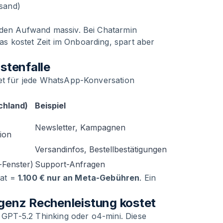
sand)
 den Aufwand massiv. Bei Chatarmin
Das kostet Zeit im Onboarding, spart aber
tenfalle
net für jede WhatsApp-Konversation
chland)
Beispiel
Newsletter, Kampagnen
ion
Versandinfos, Bestellbestätigungen
-Fenster)
Support-Anfragen
nat =
1.100 € nur an Meta-Gebühren
. Ein
genz Rechenleistung kostet
GPT-5.2 Thinking oder o4-mini. Diese