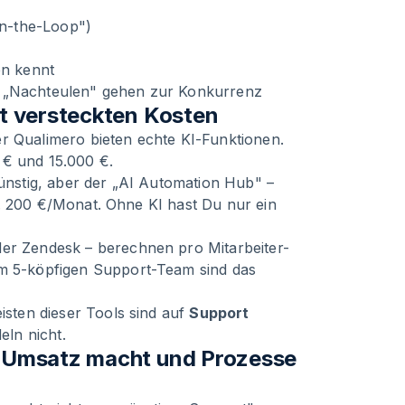
n-the-Loop")
en kennt
e „Nachteulen" gehen zur Konkurrenz
it versteckten Kosten
er Qualimero bieten echte KI-Funktionen.
 € und 15.000 €.
günstig, aber der „AI Automation Hub" –
 ca. 200 €/Monat. Ohne KI hast Du nur ein
der Zendesk – berechnen pro Mitarbeiter-
em 5-köpfigen Support-Team sind das
eisten dieser Tools sind auf
Support
eln nicht.
t Umsatz macht und Prozesse