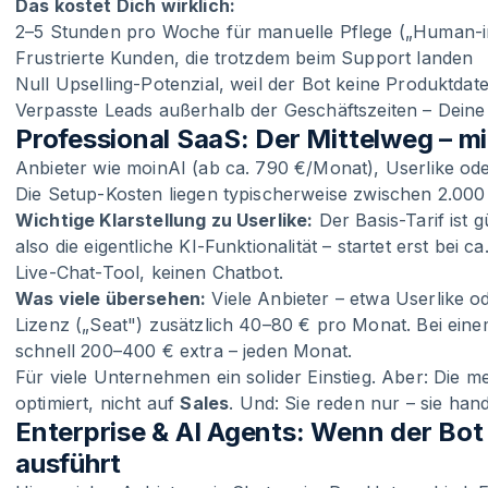
Das kostet Dich wirklich:
2–5 Stunden pro Woche für manuelle Pflege („Human-i
Frustrierte Kunden, die trotzdem beim Support landen
Null Upselling-Potenzial, weil der Bot keine Produktdat
Verpasste Leads außerhalb der Geschäftszeiten – Dein
Professional SaaS: Der Mittelweg – m
Anbieter wie moinAI (ab ca. 790 €/Monat), Userlike od
Die Setup-Kosten liegen typischerweise zwischen 2.000
Wichtige Klarstellung zu Userlike:
Der Basis-Tarif ist 
also die eigentliche KI-Funktionalität – startet erst bei
Live-Chat-Tool, keinen Chatbot.
Was viele übersehen:
Viele Anbieter – etwa Userlike o
Lizenz („Seat") zusätzlich 40–80 € pro Monat. Bei ein
schnell 200–400 € extra – jeden Monat.
Für viele Unternehmen ein solider Einstieg. Aber: Die m
optimiert, nicht auf
Sales
. Und: Sie reden nur – sie hand
Enterprise & AI Agents: Wenn der Bo
ausführt