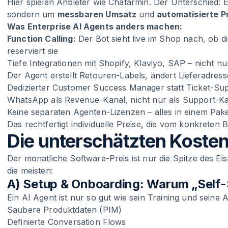
Hier spielen Anbieter wie Chatarmin. Der Unterschied: 
sondern um
messbaren Umsatz
und
automatisierte P
Was Enterprise AI Agents anders machen:
Function Calling:
Der Bot sieht live im Shop nach, ob d
reserviert sie
Tiefe Integrationen mit Shopify, Klaviyo, SAP – nicht 
Der Agent erstellt Retouren-Labels, ändert Lieferadress
Dedizierter Customer Success Manager statt Ticket-Su
WhatsApp als Revenue-Kanal, nicht nur als Support-K
Keine separaten Agenten-Lizenzen – alles in einem Pak
Das rechtfertigt individuelle Preise, die vom konkreten
Die unterschätzten Koste
Der monatliche Software-Preis ist nur die Spitze des E
die meisten:
A) Setup & Onboarding: Warum „Self-S
Ein AI Agent ist nur so gut wie sein Training und sein
Saubere Produktdaten (PIM)
Definierte Conversation Flows