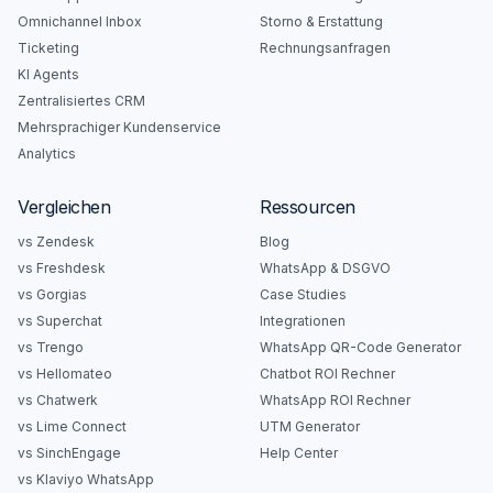
Omnichannel Inbox
Storno & Erstattung
Ticketing
Rechnungsanfragen
KI Agents
Zentralisiertes CRM
Mehrsprachiger Kundenservice
Analytics
Vergleichen
Ressourcen
vs Zendesk
Blog
vs Freshdesk
WhatsApp & DSGVO
vs Gorgias
Case Studies
vs Superchat
Integrationen
vs Trengo
WhatsApp QR-Code Generator
vs Hellomateo
Chatbot ROI Rechner
vs Chatwerk
WhatsApp ROI Rechner
vs Lime Connect
UTM Generator
vs SinchEngage
Help Center
vs Klaviyo WhatsApp