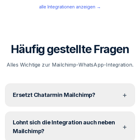
alle Integrationen anzeigen →
Häufig gestellte Fragen
Alles Wichtige zur Mailchimp-WhatsApp-Integration.
+
Ersetzt Chatarmin Mailchimp?
Chatarmin ersetzt Mailchimp nicht. WhatsApp
Lohnt sich die Integration auch neben
ergänzt E-Mail als zweiten direkten Kanal.
+
Mailchimp bleibt dein E-Mail-Tool, Chatarmin wird
Mailchimp?
dein WhatsApp-Tool. Beide Systeme