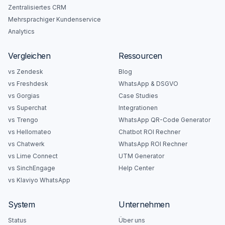
Zentralisiertes CRM
Mehrsprachiger Kundenservice
Analytics
Vergleichen
Ressourcen
vs Zendesk
Blog
vs Freshdesk
WhatsApp & DSGVO
vs Gorgias
Case Studies
vs Superchat
Integrationen
vs Trengo
WhatsApp QR-Code Generator
vs Hellomateo
Chatbot ROI Rechner
vs Chatwerk
WhatsApp ROI Rechner
vs Lime Connect
UTM Generator
vs SinchEngage
Help Center
vs Klaviyo WhatsApp
System
Unternehmen
Status
Über uns