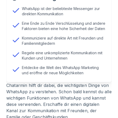
2
.
Wer benutzt WhatsApp?
WhatsApp ist der beliebteste Messenger zur
direkten Kommunikation
3
.
Wie sicher ist die Nutzung von WhatsApp?
Eine Ende zu Ende Verschlüsselung und andere
Faktoren bieten eine hohe Sicherheit der Daten
4
.
Diese Nachrichtenarten kannst du via
WhatsApp versenden
Kommuniziere auf direkte Art mit Freunden und
Familienmitgliedern
5
.
Tausche dich mit Freunden und
Regele eine unkomplizierte Kommunikation mit
Kunden und Unternehmen
Familienmitgliedern aus
Entdecke die Welt des WhatsApp Marketing
und eröffne dir neue Möglichkeiten
6
.
Kommunikation mit der Schule oder Vereinen -
wie WhatsApp hier helfen kann
Chatarmin hilft dir dabei, die wichtigsten Dinge von
WhatsApp zu verstehen. Schon bald kennst du alle
7
.
Gruppen Chats eignen sich bestens für
wichtigen Funktionen von WhatsApp und kannst
Familien
diese verwenden. Erschaffe dir einen digitalen
Kanal zur Kommunikation mit Freunden, der
8
.
Wie wichtig ist WhatsApp im Zusammenhang
Familie oder Geschäftskunden.