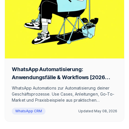
WhatsApp Automatisierung:
Anwendungsfälle & Workflows [2026
Guide]
WhatsApp Automations zur Automatisierung deiner
Geschäftsprozesse. Use Cases, Anleitungen, Go-To-
Market und Praxisbeispiele aus praktischen
WhatsApp CRM Erfahrungen von Chatarmin. Statische
WhatsApp CRM
Updated
May 08, 2026
und KI Chatbots als WhatsApp Automatisierungen.