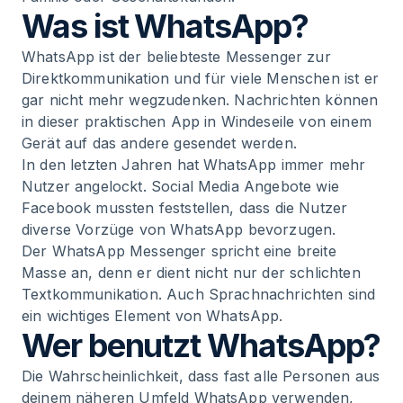
Was ist WhatsApp?
mit dem Thema Marketing?
WhatsApp ist der beliebteste Messenger zur
9
.
Der richtige Umgang mit WhatsApp - lernen,
Direktkommunikation und für viele Menschen ist er
verstehen und machen
gar nicht mehr wegzudenken. Nachrichten können
in dieser praktischen App in Windeseile von einem
10
.
Fazit: WhatsApp ist der Kanal zur modernen
Gerät auf das andere gesendet werden.
Kommunikation
In den letzten Jahren hat WhatsApp immer mehr
Nutzer angelockt. Social Media Angebote wie
Facebook mussten feststellen, dass die Nutzer
diverse Vorzüge von WhatsApp bevorzugen.
Der WhatsApp Messenger spricht eine breite
Masse an, denn er dient nicht nur der schlichten
Textkommunikation. Auch Sprachnachrichten sind
ein wichtiges Element von WhatsApp.
Wer benutzt WhatsApp?
Die Wahrscheinlichkeit, dass fast alle Personen aus
deinem näheren Umfeld WhatsApp verwenden,