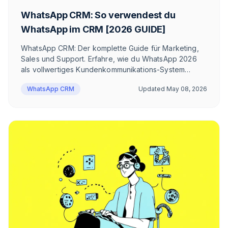
WhatsApp CRM: So verwendest du
WhatsApp im CRM [2026 GUIDE]
WhatsApp CRM: Der komplette Guide für Marketing,
Sales und Support. Erfahre, wie du WhatsApp 2026
als vollwertiges Kundenkommunikations-System
einsetzt – mit konkreten Use Cases, Praxisbeispielen
WhatsApp CRM
Updated
May 08, 2026
und einer Checkliste zur Anbieter-Auswahl.