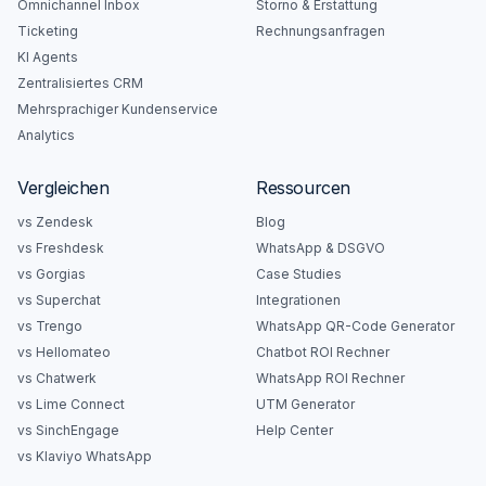
Omnichannel Inbox
Storno & Erstattung
Ticketing
Rechnungsanfragen
KI Agents
Zentralisiertes CRM
Mehrsprachiger Kundenservice
Analytics
Vergleichen
Ressourcen
vs Zendesk
Blog
vs Freshdesk
WhatsApp & DSGVO
vs Gorgias
Case Studies
vs Superchat
Integrationen
vs Trengo
WhatsApp QR-Code Generator
vs Hellomateo
Chatbot ROI Rechner
vs Chatwerk
WhatsApp ROI Rechner
vs Lime Connect
UTM Generator
vs SinchEngage
Help Center
vs Klaviyo WhatsApp