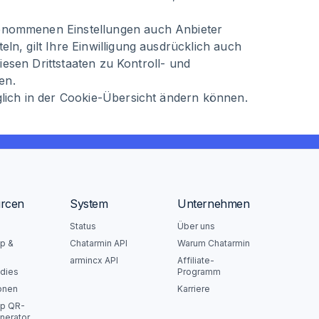
genommenen Einstellungen auch Anbieter
n, gilt Ihre Einwilligung ausdrücklich auch
iesen Drittstaaten zu Kontroll- und
en.
lich in der Cookie-Übersicht ändern können.
rcen
System
Unternehmen
Status
Über uns
p &
Chatarmin API
Warum Chatarmin
armincx API
Affiliate-
dies
Programm
ionen
Karriere
p QR-
nerator