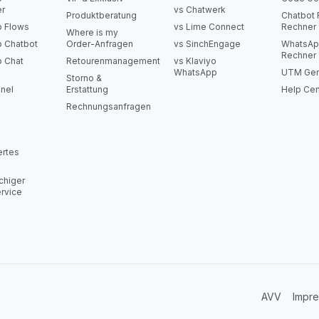
er
vs Chatwerk
Produktberatung
Chatbot 
 Flows
vs Lime Connect
Rechner
Where is my
 Chatbot
Order-Anfragen
vs SinchEngage
WhatsAp
Rechner
 Chat
Retourenmanagement
vs Klaviyo
WhatsApp
UTM Gen
Storno &
nel
Erstattung
Help Cen
Rechnungsanfragen
ertes
chiger
rvice
AVV
Impr