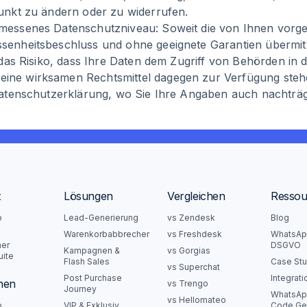
unkt zu ändern oder zu widerrufen.
emessenes Datenschutzniveau: Soweit die von Ihnen vor
enheitsbeschluss und ohne geeignete Garantien übermittel
das Risiko, dass Ihre Daten dem Zugriff von Behörden in d
ine wirksamen Rechtsmittel dagegen zur Verfügung steh
atenschutzerklärung
, wo Sie Ihre Angaben auch nachträg
t
Lösungen
Vergleichen
Ressou
p
Lead-Generierung
vs Zendesk
Blog
g
Warenkorbabbrecher
vs Freshdesk
WhatsAp
mer
DSGVO
Kampagnen &
vs Gorgias
uite
Flash Sales
Case Stu
vs Superchat
Post Purchase
Integrat
nen
vs Trengo
Journey
WhatsAp
vs Hellomateo
p
VIP & Exklusiv
Code Ge