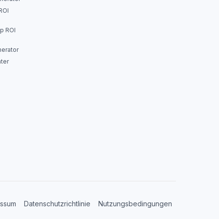
ROI
p ROI
erator
ter
essum
Datenschutzrichtlinie
Nutzungsbedingungen