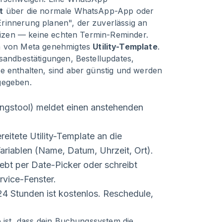
t
über die normale WhatsApp-App oder
rinnerung planen", der zuverlässig an
otizen — keine echten Termin-Reminder.
n von Meta genehmigtes
Utility-Template
.
rsandbestätigungen, Bestellupdates,
e enthalten, sind aber günstig und werden
gegeben.
ngstool) meldet einen anstehenden
eitete Utility-Template an die
riablen (Name, Datum, Uhrzeit, Ort).
ebt per Date-Picker oder schreibt
rvice-Fenster.
24 Stunden ist kostenlos. Reschedule,
e ist, dass dein Buchungssystem die