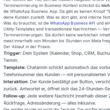
Terminerinnerung im Business-Kontext schickst du
nich
die WhatsApp Business App. Da gibt es keinen Knopf "E
deine Kunden zustellt. Was es dort gibt, sind interne N
Was du brauchst, ist die
WhatsApp Business API
und ei
Utility-Templates sind transaktionale Nachrichten — Ve
Terminerinnerungen. Sie dürfen keine werblichen Inhalt
meist innerhalb von Minuten bis Stunden von Meta frei
Der Ablauf in der Praxis:
Trigger:
Dein System (Kalender, Shop, CRM, Buchu
Termin.
Template:
Chatarmin schickt automatisch das vorber
Telefonnummer des Kunden — mit personalisierten Va
Interaktion:
Der Kunde bestätigt per Button, verschi
zurück. Antwortet er, öffnet sich das 24-Stunden-Se
Follow-up:
Jede weitere Nachricht innerhalb dieser 
Rückfrage, Adressänderung — alles inklusive.
Die größte Hürde ist nicht die Technik. Die größte Hürd