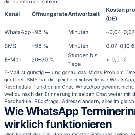
die nüchternen Zahlen:
Kosten pr
Kanal
Öffnungsrate
Antwortzeit
(DE)
WhatsApp
~98 %
Minuten
~0,04–0,07 
SMS
~98 %
Minuten
0,07–0,10 €
Stunden bis
E-Mail
20–30 %
< 0,01 €
Tage
E-Mail ist günstig — und genau das ist das Problem. Dre
geöffnet. SMS hat die gleiche Reichweite wie WhatsApp, 
Reschedule-Funktion im Chat. WhatsApp gewinnt nicht, 
weil du nach der Erinnerung im selben Chat weiter mi
Reschedule, Rückfrage, Adresse ändern, alles im gleic
Wie WhatsApp Terminerin
wirklich funktionieren
Hier kommt der Teil, den die meisten Ratgeber online 