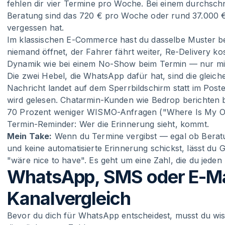
fehlen dir vier Termine pro Woche. Bei einem durchsch
Beratung sind das 720 € pro Woche oder rund 37.000 €
vergessen hat.
Im klassischen E-Commerce hast du dasselbe Muster bei
niemand öffnet, der Fahrer fährt weiter, Re-Delivery ko
Dynamik wie bei einem No-Show beim Termin — nur mit 
Die zwei Hebel, die WhatsApp dafür hat, sind die gleic
Nachricht landet auf dem Sperrbildschirm statt im Pos
wird gelesen. Chatarmin-Kunden wie Bedrop berichten
70 Prozent weniger WISMO-Anfragen ("Where Is My Orde
Termin-Reminder: Wer die Erinnerung sieht, kommt.
Mein Take:
Wenn du Termine vergibst — egal ob Beratun
und keine automatisierte Erinnerung schickst, lässt du 
"wäre nice to have". Es geht um eine Zahl, die du jeden 
WhatsApp, SMS oder E-Mai
Kanalvergleich
Bevor du dich für WhatsApp entscheidest, musst du wiss