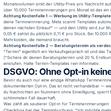
Monatsvolumen sinkt der Utility-Preis pro Nachricht a
über 10.000 Terminerinnerungen pro Monat ist das ein 
Achtung Kostenfalle 1 — Werbung im Utility-Template
deine Terminerinnerung. Meta scannt Templates automa
deinen nächsten Einkauf" — und dein Utility wird zur Mar
0,05 € zahlst du plötzlich 0,11 € pro Stück. Bei 10.000
Mehrkosten, die niemand braucht.
Achtung Kostenfalle 2 — Beratungstermin als verdec
"Termin" eigentlich ein Verkaufsgespräch ist und das Te
("Sichere dir deinen Beratungstermin und 20 % Erstkun
einstufen. Halte Termin-Templates rein informativ.
DSGVO: Ohne Opt-in keine
Bevor du auch nur eine einzige WhatsApp Terminerinne
dokumentierten Opt-in. Das ist nicht verhandelbar — we
du Nachrichten an Nummern ohne Einwilligung, sperrt
schlimmsten Fall dauerhaft.
Was zählt als sauberer Opt-in für Terminerinnerungen:
Checkbox bei der Terminbuchung: "Ich möchte mein