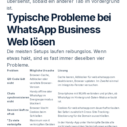
übersiehst, sobald ein anderer Tab im Vordergrund
ist.
Typische Probleme bei
WhatsApp Business
Web lösen
Die meisten Setups laufen reibungslos. Wenn
etwas hakt, sind es fast immer dieselben vier
Probleme.
Problem
Mögliche Ursache
Lösung
Browser-Cache,
Cache leeren, Adblocker für web.whatsapp.com
QR-Code lädt
Adblocker oder
deaktivieren, Browser updaten. Im Zweifel einmal
nicht
veraltete Browser-
im Inkognito-Fenster versuchen.
Version
Handy offline oder
Chats
Smartphone mit WLAN verbinden und prüfen, ob
WhatsApp im
synchronisieren
WhatsApp im Hintergrund-Daten-Modus erlaubt
Energiesparmodus
nicht
ist.
blockiert
Browser löscht
Cookies für web.whatsapp.com dauerhaft erlauben.
Session läuft zu
Cookies beim
Bei Safari zusätzlich Cross-Site-Tracking-
oft ab
Schließen
Blockierung für die Domain ausschließen.
"Zu viele
Maximum von 4
In der Handy-App unter Verknüpfte Geräte alle
verknüpfte
verknüpften Geräten
nicht mehr genutzten Verknüpfungen entfernen.