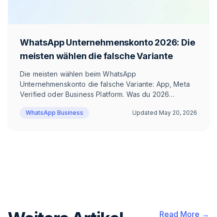
WhatsApp Unternehmenskonto 2026: Die
meisten wählen die falsche Variante
Die meisten wählen beim WhatsApp
Unternehmenskonto die falsche Variante: App, Meta
Verified oder Business Platform. Was du 2026
brauchst, hängt davon ab, ob du Newsletter
WhatsApp Business
Updated
May 20, 2026
versendest. Hier die ehrliche Einordnung — mit
Beispielrechnung.
Read More →