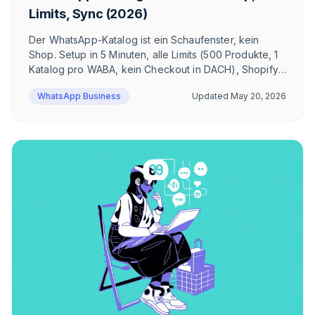
Limits, Sync (2026)
Der WhatsApp-Katalog ist ein Schaufenster, kein
Shop. Setup in 5 Minuten, alle Limits (500 Produkte, 1
Katalog pro WABA, kein Checkout in DACH), Shopify-
Sync, Click-to-WhatsApp Ads und Multi-Product
WhatsApp Business
Updated
May 20, 2026
Messages — ehrlich aus DACH-E-Commerce-Sicht.