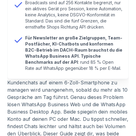
Broadcasts sind auf 256 Kontakte begrenzt, nur
ein aktives Gerät pro Session, keine Automation,
keine Analytics, keine DSGVO-Konformität im
7
.
Sicherheit: Was passiert mit den Chats?
Standard. Das sind die fünf Grenzen, die
ernsthafte Shops Richtung API drücken.
8
.
Wann Web und Desktop an ihre Grenzen
Für Newsletter an große Zielgruppen, Team-
stoßen
Postfächer, KI-Chatbots und konformen
B2C-Betrieb im DACH-Raum brauchst du die
WhatsApp Business API. Typische
9
.
FAQ zu WhatsApp Business Web
Benchmarks auf der API
: rund 85 % Open
Rate auf WhatsApp gegenüber 18 % per E-Mail.
10
.
Fazit
Kundenchats auf einem 6-Zoll-Smartphone zu
managen wird unangenehm, sobald du mehr als 10
Gespräche am Tag führst. Genau dieses Problem
lösen WhatsApp Business Web und die WhatsApp
Business Desktop App. Beide spiegeln dein mobiles
Konto auf deinen PC oder Mac. Du tippst schneller,
findest Chats leichter und hältst auch bei Volumen
den Überblick. Dieser Guide zeigt dir, was beide