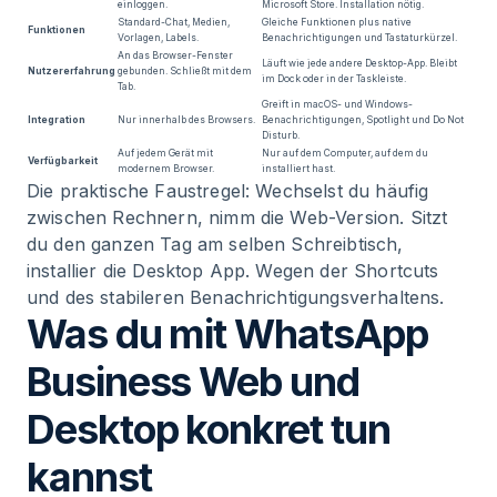
einloggen.
Microsoft Store. Installation nötig.
Standard-Chat, Medien,
Gleiche Funktionen plus native
Funktionen
Vorlagen, Labels.
Benachrichtigungen und Tastaturkürzel.
An das Browser-Fenster
Läuft wie jede andere Desktop-App. Bleibt
Nutzererfahrung
gebunden. Schließt mit dem
im Dock oder in der Taskleiste.
Tab.
Greift in macOS- und Windows-
Integration
Nur innerhalb des Browsers.
Benachrichtigungen, Spotlight und Do Not
Disturb.
Auf jedem Gerät mit
Nur auf dem Computer, auf dem du
Verfügbarkeit
modernem Browser.
installiert hast.
Die praktische Faustregel: Wechselst du häufig
zwischen Rechnern, nimm die Web-Version. Sitzt
du den ganzen Tag am selben Schreibtisch,
installier die Desktop App. Wegen der Shortcuts
und des stabileren Benachrichtigungsverhaltens.
Was du mit WhatsApp
Business Web und
Desktop konkret tun
kannst