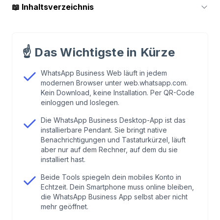
📖
Inhaltsverzeichnis
1
.
Was ist WhatsApp Business Web (und
Desktop)?
☝️
Das Wichtigste in Kürze
2
.
WhatsApp Business Web vs. Desktop App im
WhatsApp Business Web läuft in jedem
modernen Browser unter web.whatsapp.com.
direkten Vergleich
Kein Download, keine Installation. Per QR-Code
einloggen und loslegen.
3
.
Was du mit WhatsApp Business Web und
Die WhatsApp Business Desktop-App ist das
Desktop konkret tun kannst
installierbare Pendant. Sie bringt native
Benachrichtigungen und Tastaturkürzel, läuft
aber nur auf dem Rechner, auf dem du sie
4
.
WhatsApp Business Web einrichten
installiert hast.
Beide Tools spiegeln dein mobiles Konto in
5
.
WhatsApp Business Desktop App einrichten
Echtzeit. Dein Smartphone muss online bleiben,
die WhatsApp Business App selbst aber nicht
6
.
Typische Probleme bei WhatsApp Business
mehr geöffnet.
Web lösen