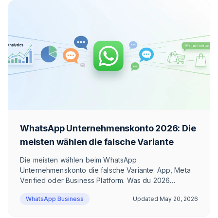
WhatsApp Unternehmenskonto 2026: Die
meisten wählen die falsche Variante
Die meisten wählen beim WhatsApp
Unternehmenskonto die falsche Variante: App, Meta
Verified oder Business Platform. Was du 2026
brauchst, hängt davon ab, ob du Newsletter
WhatsApp Business
Updated
May 20, 2026
versendest. Hier die ehrliche Einordnung — mit
Beispielrechnung.