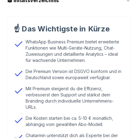
📖
Inhaltsverzeichnis
1
.
Was ist die WhatsApp Business Premium
Version?
☝️
Das Wichtigste in Kürze
2
.
Überblick über die Business Premium
WhatsApp Business Premium bietet erweiterte
Funktionen wie Multi-Geräte-Nutzung, Chat-
Funktionen
Zuweisungen und detaillierte Analytics – ideal
für wachsende Unternehmen.
3
.
Die wichtigsten Funktionen von WhatsApp
Die Premium Version ist DSGVO konform und in
Business Premium
Deutschland sowie europaweit verfügbar.
Mit Premium steigerst du die Effizienz,
4
.
Voraussetzungen: Geräte, App und SIM Karte
verbesserst den Support und stärkst dein
Branding durch individuelle Unternehmens-
URLs.
5
.
Schritt-für-Schritt Anleitung zur Einrichtung
von WhatsApp Business Premium
Die Kosten starten bei ca. 5-10 € monatlich,
abhängig vom gewählten Abo-Modell.
6
.
WhatsApp Business Premium vs. Standard App
Chatarmin unterstützt dich als Experte bei der