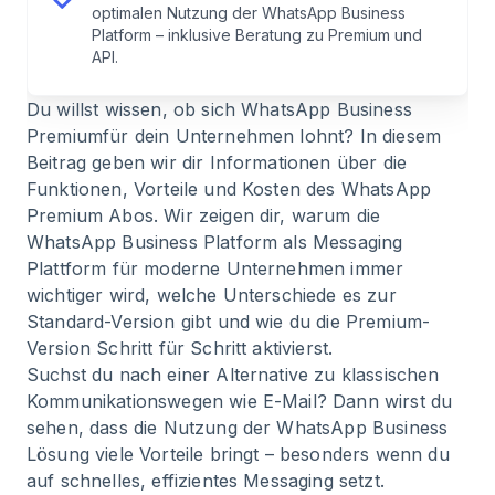
– Wo liegt der Unterschied?
optimalen Nutzung der WhatsApp Business
Platform – inklusive Beratung zu Premium und
API.
7
.
Überblick über das Abo Modell und die Kosten
Du willst wissen, ob sich WhatsApp Business
8
.
Lohnt sich WhatsApp Business Premium für
Premiumfür dein Unternehmen lohnt? In diesem
dein Unternehmen?
Beitrag geben wir dir Informationen über die
Funktionen, Vorteile und Kosten des WhatsApp
Premium Abos. Wir zeigen dir, warum die
9
.
Fazit – Lohnt sich ein WhatsApp Business
WhatsApp Business Platform als Messaging
Premium Account?
Plattform für moderne Unternehmen immer
wichtiger wird, welche Unterschiede es zur
10
.
Unser Blick von Chatarmin – WhatsApp
Standard-Version gibt und wie du die Premium-
Marketing Experten
Version Schritt für Schritt aktivierst.
Suchst du nach einer Alternative zu klassischen
11
.
FAQ – Häufige Fragen zu WhatsApp Business
Kommunikationswegen wie E-Mail? Dann wirst du
Premium
sehen, dass die Nutzung der WhatsApp Business
Lösung viele Vorteile bringt – besonders wenn du
auf schnelles, effizientes Messaging setzt.