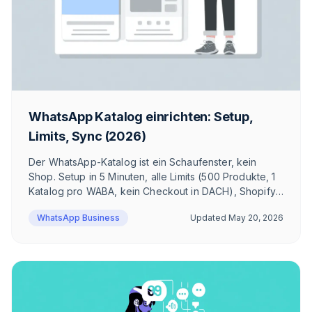
WhatsApp Katalog einrichten: Setup,
Limits, Sync (2026)
Der WhatsApp-Katalog ist ein Schaufenster, kein
Shop. Setup in 5 Minuten, alle Limits (500 Produkte, 1
Katalog pro WABA, kein Checkout in DACH), Shopify-
Sync, Click-to-WhatsApp Ads und Multi-Product
WhatsApp Business
Updated
May 20, 2026
Messages — ehrlich aus DACH-E-Commerce-Sicht.