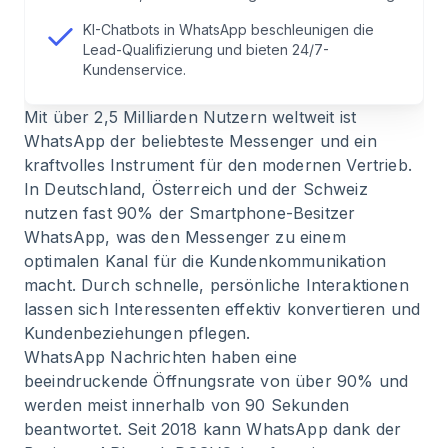
KI-Chatbots in WhatsApp beschleunigen die
6
.
Fazit
Lead-Qualifizierung und bieten 24/7-
Kundenservice.
7
.
Zukunftsausblick: Wie sich Conversational
Mit über 2,5 Milliarden Nutzern weltweit ist
Sales weiterentwickeln wird
WhatsApp der beliebteste Messenger und ein
kraftvolles Instrument für den modernen Vertrieb.
8
.
FAQ
In Deutschland, Österreich und der Schweiz
nutzen fast 90% der Smartphone-Besitzer
9
.
Herausforderungen und Lösungen bei der
WhatsApp, was den Messenger zu einem
Implementierung von WhatsApp im Vertrieb
optimalen Kanal für die Kundenkommunikation
macht. Durch schnelle, persönliche Interaktionen
lassen sich Interessenten effektiv konvertieren und
10
.
Fazit
Kundenbeziehungen pflegen.
WhatsApp Nachrichten haben eine
11
.
Zukunftsausblick: Wie sich Conversational
beeindruckende Öffnungsrate von über 90% und
Sales weiterentwickeln wird
werden meist innerhalb von 90 Sekunden
beantwortet. Seit 2018 kann WhatsApp dank der