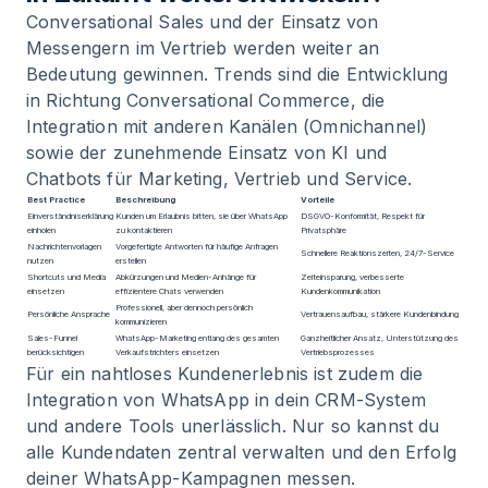
Conversational Sales und der Einsatz von
Messengern im Vertrieb werden weiter an
Bedeutung gewinnen. Trends sind die Entwicklung
in Richtung Conversational Commerce, die
Integration mit anderen Kanälen (Omnichannel)
sowie der zunehmende Einsatz von KI und
Chatbots für Marketing, Vertrieb und Service.
Best Practice
Beschreibung
Vorteile
Einverständniserklärung
Kunden um Erlaubnis bitten, sie über WhatsApp
DSGVO-Konformität, Respekt für
einholen
zu kontaktieren
Privatsphäre
Nachrichtenvorlagen
Vorgefertigte Antworten für häufige Anfragen
Schnellere Reaktionszeiten, 24/7-Service
nutzen
erstellen
Shortcuts und Media
Abkürzungen und Medien-Anhänge für
Zeiteinsparung, verbesserte
einsetzen
effizientere Chats verwenden
Kundenkommunikation
Professionell, aber dennoch persönlich
Persönliche Ansprache
Vertrauensaufbau, stärkere Kundenbindung
kommunizieren
Sales-Funnel
WhatsApp-Marketing entlang des gesamten
Ganzheitlicher Ansatz, Unterstützung des
berücksichtigen
Verkaufstrichters einsetzen
Vertriebsprozesses
Für ein nahtloses Kundenerlebnis ist zudem die
Integration von WhatsApp in dein CRM-System
und andere Tools unerlässlich. Nur so kannst du
alle Kundendaten zentral verwalten und den Erfolg
deiner WhatsApp-Kampagnen messen.