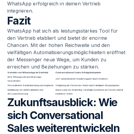
WhatsApp erfolgreich in deinen Vertrieb
integrieren.
Fazit
WhatsApp hat sich als leistungsstarkes Tool für
den Vertrieb etabliert und bietet dir enorme
Chancen. Mit der hohen Reichweite und den
vielfältigen Automatisierungsmöglichkeiten eröffnet
der Messenger neue Wege, um Kunden zu
erreichen und Beziehungen zu stärken.
Vorteile von WhatsApp im Vertrieb
Conversational Sales Erfolgsbeispiele
90% Öffnungsrate bei WhatsApp-
24/7 automatisierter Kundensupport durch Chatbots
Newslettern
Personalisierte Kundenberatung und Angebote
Steigerung der Conversion-Raten durch niedrigere Absprungraten
Optimierung von Arbeitsabläufen und
Anpassung von Marketing-Strategien basierend auf Conversational
Ressourcennutzung
Commerce-Daten
Zukunftsausblick: Wie
sich Conversational
Sales weiterentwickeln