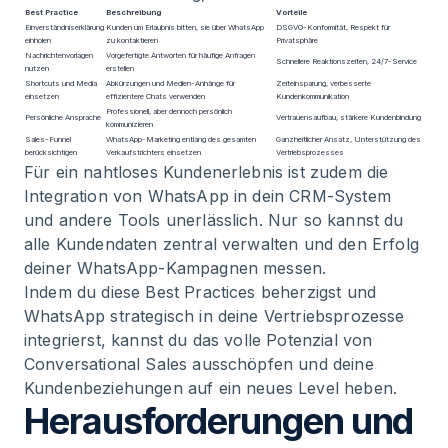
Best Practice
Beschreibung
Vorteile
Einverständniserklärung
Kunden um Erlaubnis bitten, sie über WhatsApp
DSGVO-Konformität, Respekt für
einholen
zu kontaktieren
Privatsphäre
Nachrichtenvorlagen
Vorgefertigte Antworten für häufige Anfragen
Schnellere Reaktionszeiten, 24/7-Service
nutzen
erstellen
Shortcuts und Media
Abkürzungen und Medien-Anhänge für
Zeiteinsparung, verbesserte
einsetzen
effizientere Chats verwenden
Kundenkommunikation
Professionell, aber dennoch persönlich
Persönliche Ansprache
Vertrauensaufbau, stärkere Kundenbindung
kommunizieren
Sales-Funnel
WhatsApp-Marketing entlang des gesamten
Ganzheitlicher Ansatz, Unterstützung des
berücksichtigen
Verkaufstrichters einsetzen
Vertriebsprozesses
Für ein nahtloses Kundenerlebnis ist zudem die
Integration von WhatsApp in dein CRM-System
und andere Tools unerlässlich. Nur so kannst du
alle Kundendaten zentral verwalten und den Erfolg
deiner WhatsApp-Kampagnen messen.
Indem du diese Best Practices beherzigst und
WhatsApp strategisch in deine Vertriebsprozesse
integrierst, kannst du das volle Potenzial von
Conversational Sales ausschöpfen und deine
Kundenbeziehungen auf ein neues Level heben.
Herausforderungen und