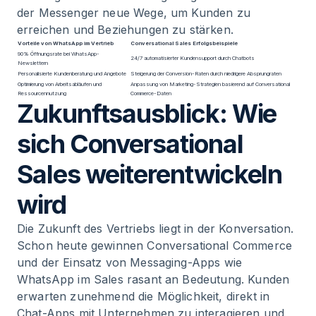
der Messenger neue Wege, um Kunden zu
erreichen und Beziehungen zu stärken.
Vorteile von WhatsApp im Vertrieb
Conversational Sales Erfolgsbeispiele
90% Öffnungsrate bei WhatsApp-
24/7 automatisierter Kundensupport durch Chatbots
Newslettern
Personalisierte Kundenberatung und Angebote
Steigerung der Conversion-Raten durch niedrigere Absprungraten
Optimierung von Arbeitsabläufen und
Anpassung von Marketing-Strategien basierend auf Conversational
Ressourcennutzung
Commerce-Daten
Zukunftsausblick: Wie
sich Conversational
Sales weiterentwickeln
wird
Die Zukunft des Vertriebs liegt in der Konversation.
Schon heute gewinnen Conversational Commerce
und der Einsatz von Messaging-Apps wie
WhatsApp im Sales rasant an Bedeutung. Kunden
erwarten zunehmend die Möglichkeit, direkt in
Chat-Apps mit Unternehmen zu interagieren und