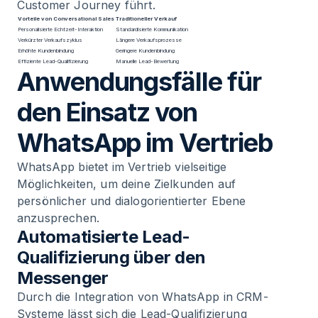
Customer Journey führt.
Vorteile von Conversational Sales
Traditioneller Verkauf
Personalisierte Echtzeit-Interaktion
Standardisierte Kommunikation
Verkürzter Verkaufszyklus
Längere Verkaufsprozesse
Erhöhte Kundenbindung
Geringere Kundenbindung
Effiziente Lead-Qualifizierung
Manuelle Lead-Bewertung
Anwendungsfälle für
den Einsatz von
WhatsApp im Vertrieb
WhatsApp bietet im Vertrieb vielseitige
Möglichkeiten, um deine Zielkunden auf
persönlicher und dialogorientierter Ebene
anzusprechen.
Automatisierte Lead-
Qualifizierung über den
Messenger
Durch die Integration von WhatsApp in CRM-
Systeme lässt sich die Lead-Qualifizierung