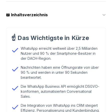
📖
Inhaltsverzeichnis
1
.
Was ist Conversational Sales?
☝️
Das Wichtigste in Kürze
2
.
Conversational Marketing : Der neue Weg zum
Verkaufserfolg
WhatsApp erreicht weltweit über 2,5 Milliarden
Nutzer und 90 % der Smartphone-Besitzer in
der DACH-Region.
3
.
Anwendungsfälle für den Einsatz von
Nachrichten haben eine Öffnungsrate von über
WhatsApp im Vertrieb
90 % und werden in unter 90 Sekunden
beantwortet.
4
.
Best Practices: Tipps und Tricks für ein
Die WhatsApp Business API ermöglicht DSGVO-
optimales Kundenerlebnis
konformen, automatisierten Conversational
Sales.
5
.
Herausforderungen und Lösungen bei der
Die Integration von WhatsApp ins CRM steigert
Implementierung von WhatsApp im Vertrieb
Effizienz, Personalisierung und Kundenbindung.